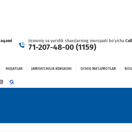
HUJJATLAR
JAMOATCHILIK KENGASHI
OCHIQ MAʼLUMOTLAR
GʻLANISH
raqami
Jismoniy va yuridik shaxslarning murojaati boʻyicha
Cal
71-207-48-00 (1159)
HUJJATLAR
JAMOATCHILIK KENGASHI
OCHIQ MAʼLUMOTLAR
BOG
TTER
INSTAGRAM
E
PAGE
NS
OPENS
IN
NEW
DOW
WINDOW