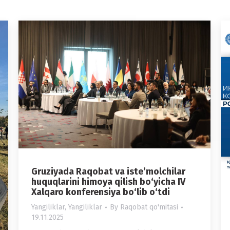
Gruziyada Raqobat va iste’molchilar
huquqlarini himoya qilish bo‘yicha IV
Xalqaro konferensiya bo‘lib o‘tdi
Yangiliklar
,
Yangiliklar
By
Raqobat qo'mitasi
19.11.2025