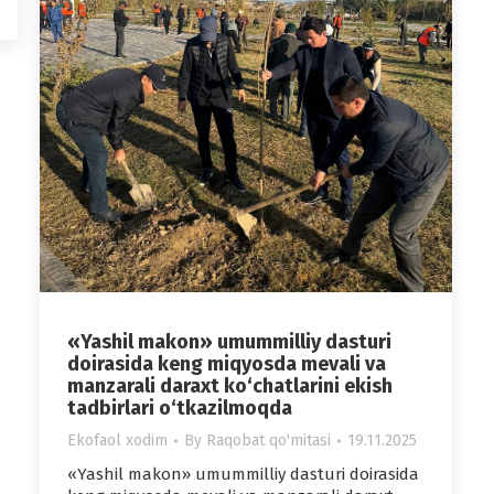
«Yashil makon» umummilliy dasturi
doirasida keng miqyosda mevali va
manzarali daraxt ko‘chatlarini ekish
tadbirlari o‘tkazilmoqda
Ekofaol xodim
By
Raqobat qo'mitasi
19.11.2025
«Yashil makon» umummilliy dasturi doirasida