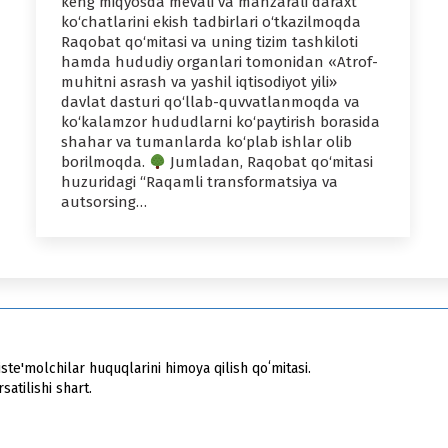
keng miqyosda mevali va manzarali daraxt
ko‘chatlarini ekish tadbirlari o‘tkazilmoqda
Raqobat qo‘mitasi va uning tizim tashkiloti
hamda hududiy organlari tomonidan «Atrof-
muhitni asrash va yashil iqtisodiyot yili»
davlat dasturi qo‘llab-quvvatlanmoqda va
ko‘kalamzor hududlarni ko‘paytirish borasida
shahar va tumanlarda ko‘plab ishlar olib
borilmoqda.
Jumladan, Raqobat qo‘mitasi
huzuridagi “Raqamli transformatsiya va
autsorsing…
ste'molchilar huquqlarini himoya qilish qoʻmitasi.
atilishi shart.