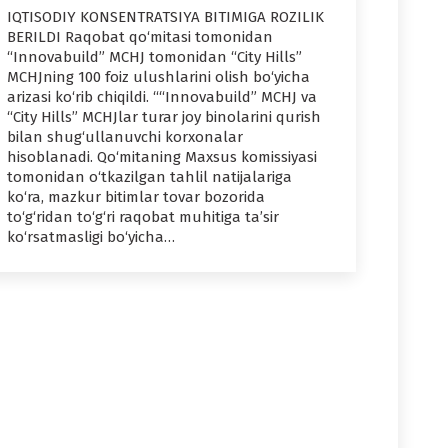
IQTISODIY KONSENTRATSIYA BITIMIGA ROZILIK
BERILDI Raqobat qo‘mitasi tomonidan
“Innovabuild” MCHJ tomonidan “City Hills”
MCHJning 100 foiz ulushlarini olish bo‘yicha
arizasi ko‘rib chiqildi. ““Innovabuild” MCHJ va
“City Hills” MCHJlar turar joy binolarini qurish
bilan shug‘ullanuvchi korxonalar
hisoblanadi. Qo‘mitaning Maxsus komissiyasi
tomonidan o‘tkazilgan tahlil natijalariga
ko‘ra, mazkur bitimlar tovar bozorida
to‘g‘ridan to‘g‘ri raqobat muhitiga ta’sir
ko‘rsatmasligi bo‘yicha…