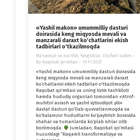
«Yashil makon» umummilliy dasturi
doirasida keng miqyosda mevali va
manzarali daraxt ko‘chatlarini ekish
tadbirlari o‘tkazilmoqda
Maʼnaviyat va maʼrifat
,
Yangiliklar
,
Ekofaol xodim
By
Raqobat qo'mitasi
19.11.2025
«Yashil makon» umummilliy dasturi doirasida
keng miqyosda mevali va manzarali daraxt
ko‘chatlarini ekish tadbirlari o‘tkazilmoqda
Raqobat qo‘mitasi va uning tizim tashkiloti
hamda hududiy organlari tomonidan «Atrof-
muhitni asrash va yashil iqtisodiyot yili»
davlat dasturi qo‘llab-quvvatlanmoqda va
ko‘kalamzor hududlarni ko‘paytirish borasida
shahar va tumanlarda ko‘plab ishlar olib
borilmoqda.
Jumladan, Raqobat qo‘mitasi
huzuridagi “Raqamli transformatsiya va