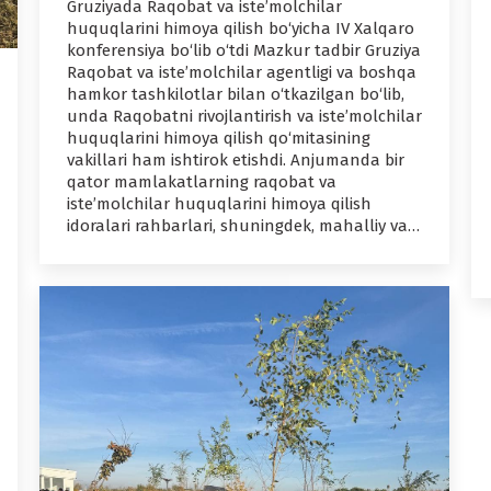
Gruziyada Raqobat va iste’molchilar
huquqlarini himoya qilish bo‘yicha IV Xalqaro
konferensiya bo‘lib o‘tdi Mazkur tadbir Gruziya
Raqobat va iste’molchilar agentligi va boshqa
hamkor tashkilotlar bilan o‘tkazilgan bo‘lib,
unda Raqobatni rivojlantirish va iste’molchilar
huquqlarini himoya qilish qo‘mitasining
vakillari ham ishtirok etishdi. Anjumanda bir
qator mamlakatlarning raqobat va
iste’molchilar huquqlarini himoya qilish
idoralari rahbarlari, shuningdek, mahalliy va…