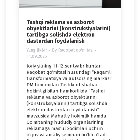
Tashqi reklama va axborot
obyektlarini (konstruksiyalarini)
tartibga solishda elektron
dasturdan foydalanish
Yangiliklar
By
Raqobat qo'mitasi
11.09.2025
Joriy yilning 11-12-sentyabr kunlari
Raqobat qo‘mitasi huzuridagi “Raqamli
transformatsiya va autsorsing markazi”
DM tomonidan Toshkent shahar
hokimligi bilan hamkorlikda “Tashqi
reklama va axborot obyektlarini
(konstruksiyalarini) tartibga solishda
elektron dasturdan foydalanish”
mavzusida Mahalliy hokimlik hamda
Qo‘mitaning hududiy organlarining
reklamaga mas’ul xodimlari uchun
o‘quv va amaliy seminari bo‘lib o‘tadi.