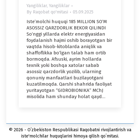
Yangiliklar
,
Yangiliklar
By
Raqobat qo'mitasi
05.09.2025
Iste’molchi huquqi 185 MILLION SO‘M
ASOSSIZ QARZDORLIK BEKOR QILINDI
So‘nggi yillarda elektr energiyasidan
foydalanish hajmi oshib borayotgan bir
vaqtda hisob-kitoblarda aniqlik va
shaffoflikka bo‘lgan talab ham ortib
bor­moqda. Afsuski, ayrim hol­larda
texnik yoki boshqa xato­lar sabab
asossiz qarzdor­lik yozilib, ularning
qonuniy man­faatlari buzilayotgani
kuzatilmoqda. Qarshi shah­rida faoliyat
yuritayotgan “GID­RO­BI­ONIKA” MChJ
misolida ham shunday holat qayd…
© 2026 - Oʻzbekiston Respublikasi Raqobatni rivojlantirish va
iste'molchilar huquqlarini himoya qilish qoʻmitasi.