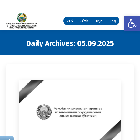
Open
Ўзб
Oʻzb
Рус
Eng
Daily Archives:
05.09.2025
You are here: