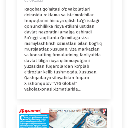
05.09.2025
Raqobat qo‘mitasi o‘z vakolatlari
doirasida reklama va iste’molchilar
huquqlarini himoya qilish to‘g‘risidagi
qonunchilikka rioya etilishi ustidan
davlat nazoratini amalga oshiradi.
So‘nggi vaqtlarda Qo‘mitaga viza
rasmiylashtirish xizmatlari bilan bog‘liq
murojaatlar, xususan, viza markazlari
va konsalting firmalarining faoliyatida
davlat tiliga rioya qilinmayotgani
yuzasidan fuqarolardan ko‘plab
e’tirozlar kelib tushmoqda. Xususan,
Qashqadaryo viloyatidan fuqaro
X.Eshonqulov “VFS Global”
vakolatxonasi xizmatlarida…