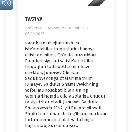
TA’ZIYA
Bo'limsiz
By
Raqobat qo'mitasi
05.09.2025
Raqobatni rivojlantirish va
iste’molchilar huquqlarini himoya
qilish qo‘mitasi, Qo‘mita huzuridagi
Raqobat siyosati va iste’molchilar
huquqlari tadqiqotlari markazi
direktori, Jumayev Olimjon
Sadulloyevichga otalari marhum
Jumayev Sa’dulla Shamsiyevichning
vafoti munosabati bilan uning
yaqinlari hamda oila a’zolariga chuqur
ta’ziya izhor etadi. Jumayev Sa’dulla
Shamsiyevich 1947-yili Buxoro viloyati
Shofirkon tumanida tug‘ilgan, marhum
butun umrini ma’rifat va ta’limga
bag‘ishlab, Surxondaryo…