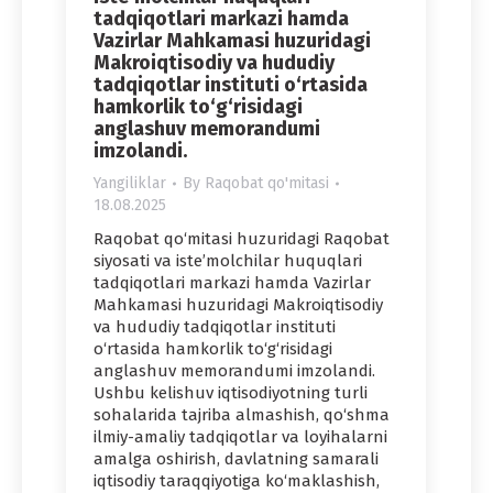
tadqiqotlari markazi hamda
Vazirlar Mahkamasi huzuridagi
Makroiqtisodiy va hududiy
tadqiqotlar instituti o‘rtasida
hamkorlik to‘g‘risidagi
anglashuv memorandumi
imzolandi.
Yangiliklar
By
Raqobat qo'mitasi
18.08.2025
Raqobat qo‘mitasi huzuridagi Raqobat
siyosati va iste’molchilar huquqlari
tadqiqotlari markazi hamda Vazirlar
Mahkamasi huzuridagi Makroiqtisodiy
va hududiy tadqiqotlar instituti
o‘rtasida hamkorlik to‘g‘risidagi
anglashuv memorandumi imzolandi.
Ushbu kelishuv iqtisodiyotning turli
sohalarida tajriba almashish, qo‘shma
ilmiy-amaliy tadqiqotlar va loyihalarni
amalga oshirish, davlatning samarali
iqtisodiy taraqqiyotiga ko‘maklashish,