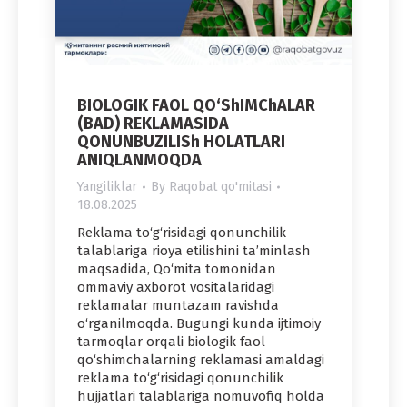
BIOLOGIK FAOL QO‘ShIMChALAR
(BAD) REKLAMASIDA
QONUNBUZILISh HOLATLARI
ANIQLANMOQDA
Yangiliklar
By
Raqobat qo'mitasi
18.08.2025
Reklama to‘g‘risidagi qonunchilik
talablariga rioya etilishini ta’minlash
maqsadida, Qo‘mita tomonidan
ommaviy axborot vositalaridagi
reklamalar muntazam ravishda
o‘rganilmoqda. Bugungi kunda ijtimoiy
tarmoqlar orqali biologik faol
qo‘shimchalarning reklamasi amaldagi
reklama to‘g‘risidagi qonunchilik
hujjatlari talablariga nomuvofiq holda