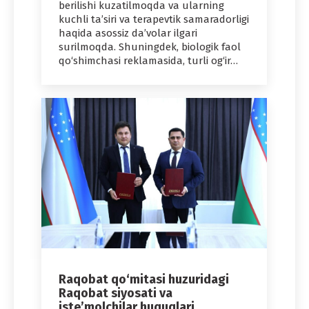
berilishi kuzatilmoqda va ularning
kuchli ta’siri va terapevtik samaradorligi
haqida asossiz da’volar ilgari
surilmoqda. Shuningdek, biologik faol
qo‘shimchasi reklamasida, turli og‘ir…
Raqobat qo‘mitasi huzuridagi
Raqobat siyosati va
iste’molchilar huquqlari