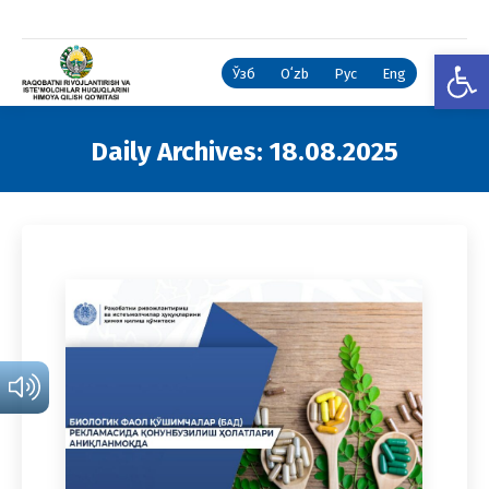
Open
Ўзб
Oʻzb
Рус
Eng
Daily Archives:
18.08.2025
You are here: