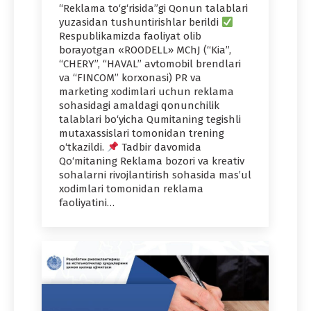
“Reklama to‘g‘risida”gi Qonun talablari
yuzasidan tushuntirishlar berildi
Respublikamizda faoliyat olib
borayotgan «ROODELL» MChJ (“Kia”,
“CHERY”, “HAVAL” avtomobil brendlari
va “FINCOM” korxonasi) PR va
marketing xodimlari uchun reklama
sohasidagi amaldagi qonunchilik
talablari bo‘yicha Qumitaning tegishli
mutaxassislari tomonidan trening
o‘tkazildi.
Tadbir davomida
Qo‘mitaning Reklama bozori va kreativ
sohalarni rivojlantirish sohasida mas’ul
xodimlari tomonidan reklama
faoliyatini…