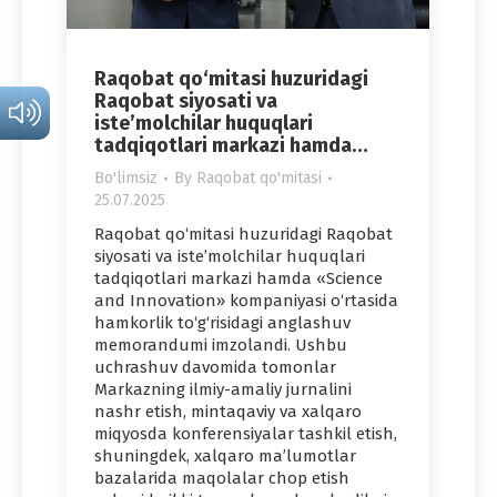
Raqobat qo‘mitasi huzuridagi
Raqobat siyosati va
iste’molchilar huquqlari
tadqiqotlari markazi hamda…
Bo'limsiz
By
Raqobat qo'mitasi
25.07.2025
Raqobat qo‘mitasi huzuridagi Raqobat
siyosati va iste’molchilar huquqlari
tadqiqotlari markazi hamda «Science
and Innovation» kompaniyasi o‘rtasida
hamkorlik to‘g‘risidagi anglashuv
memorandumi imzolandi. Ushbu
uchrashuv davomida tomonlar
Markazning ilmiy-amaliy jurnalini
nashr etish, mintaqaviy va xalqaro
miqyosda konferensiyalar tashkil etish,
shuningdek, xalqaro ma’lumotlar
bazalarida maqolalar chop etish