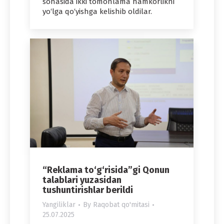
sohasida ikki tomonlama hamkorlikni
yo‘lga qo‘yishga kelishib oldilar.
“Reklama to‘g‘risida”gi Qonun
talablari yuzasidan
tushuntirishlar berildi
Yangiliklar
By
Raqobat qo'mitasi
25.07.2025