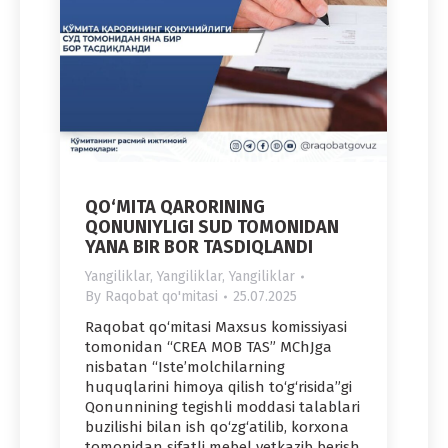
QO‘MITA QARORINING
QONUNIYLIGI SUD TOMONIDAN
YANA BIR BOR TASDIQLANDI
Yangiliklar
,
Yangiliklar
,
Yangiliklar
By
Raqobat qo'mitasi
25.07.2025
Raqobat qo‘mitasi Maxsus komissiyasi
tomonidan “CREA MOB TAS” MChJga
nisbatan “Iste’molchilarning
huquqlarini himoya qilish to‘g‘risida”gi
Qonunnining tegishli moddasi talablari
buzilishi bilan ish qo‘zg‘atilib, korxona
tomonidan sifatli mebel yetkazib berish