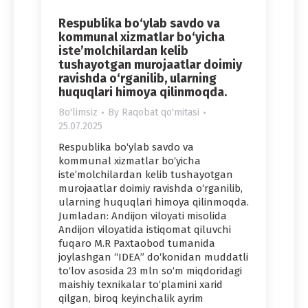
Respublika bo‘ylab savdo va
kommunal xizmatlar bo‘yicha
iste’molchilardan kelib
tushayotgan murojaatlar doimiy
ravishda o‘rganilib, ularning
huquqlari himoya qilinmoqda.
Bo'limsiz
By
Raqobat qo'mitasi
25.07.2025
Respublika bo‘ylab savdo va
kommunal xizmatlar bo‘yicha
iste’molchilardan kelib tushayotgan
murojaatlar doimiy ravishda o‘rganilib,
ularning huquqlari himoya qilinmoqda.
Jumladan: Andijon viloyati misolida
Andijon viloyatida istiqomat qiluvchi
fuqaro M.R Paxtaobod tumanida
joylashgan “IDEA” do‘konidan muddatli
to‘lov asosida 23 mln so‘m miqdoridagi
maishiy texnikalar to‘plamini xarid
qilgan, biroq keyinchalik ayrim