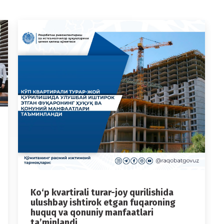
Ko‘p kvartirali turar-joy qurilishida
ulushbay ishtirok etgan fuqaroning
huquq va qonuniy manfaatlari
ta’minlandi