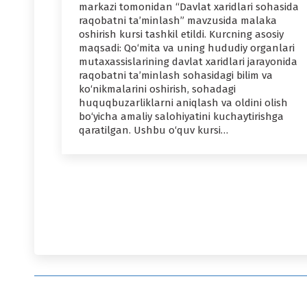
markazi tomonidan “Davlat xaridlari sohasida
raqobatni ta’minlash” mavzusida malaka
oshirish kursi tashkil etildi. Kurcning asosiy
maqsadi: Qo‘mita va uning hududiy organlari
mutaxassislarining davlat xaridlari jarayonida
raqobatni ta’minlash sohasidagi bilim va
ko‘nikmalarini oshirish, sohadagi
huquqbuzarliklarni aniqlash va oldini olish
bo‘yicha amaliy salohiyatini kuchaytirishga
qaratilgan. Ushbu o‘quv kursi…