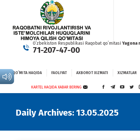
QOʻMITA HAQIDA
FAOLIYAT
AXBOROT XIZMATI
XIZMATLAR
BO
Oʻzbekiston Respublikasi Raqobat qoʻmitasi
Yagona 
71-207-47-00
QOʻMITA HAQIDA
FAOLIYAT
AXBOROT XIZMATI
XIZMATLAR
KARTEL HAQIDA XABAR BERING
FACEBOOK
TELEGRAM
YOUTUBE
TWI
PAGE
PAGE
PAGE
PAG
OPENS
OPENS
OPENS
OPE
IN
IN
IN
IN
Daily Archives:
13.05.2025
NEW
NEW
NEW
NEW
WINDOW
WINDOW
WINDOW
WIN