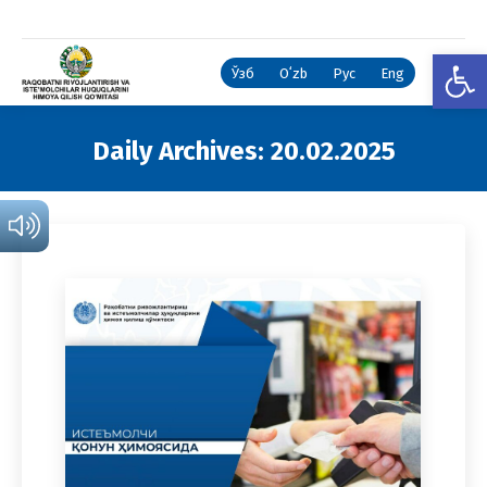
Open
Ўзб
Oʻzb
Рус
Eng
Daily Archives:
20.02.2025
You are here: