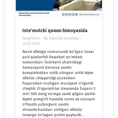
Iste’molchi qonun himoyasida
Yangiliklar
By
Raqobat qo'mitasi
20.02.2025
Narxi sifatiga nomunosib bo‘lgan tovar
puli qaytarildi Raqobat qo‘mitasi
tomonidan Toshkent shahridagi
Samarqand darvoza savdo
kompleksidan sotib olingan ustki kiyim
sifatsiz chiqqanligi yuzasidan
fuqarodan tushgan murojaat o‘rganib
chiqildi. O‘rganishlar davomida fuqaro 3
mln 500 ming so‘mga xarid qilgan qishki
kiyimi yomg‘irli havoda suvni va sovuqni
o‘tkazib yuborgani, savdo
shoxobchasidan sotilgan sifatsiz
tovarga to‘lagan pulini qaytarib…