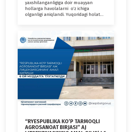
yaxshilanganligiga doir muayyan
hollarga havolalarni o‘z ichiga
olganligi aniqlandi. Yuqoridagi holat…
“RYESPUBLIKA KO’P TARMOQLI
AGROSANOAT BIRJASI” AJ