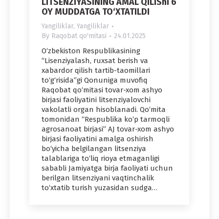
LITSENZIYASINING AMAL QILIShI 6
OY MUDDATGA TO‘XTATILDI
Yangiliklar
,
Yangiliklar
By
Raqobat qo'mitasi
24.01.2025
O‘zbekiston Respublikasining
“Lisenziyalash, ruxsat berish va
xabardor qilish tartib-taomillari
to‘g‘risida”gi Qonuniga muvofiq
Raqobat qo‘mitasi tovar-xom ashyo
birjasi faoliyatini litsenziyalovchi
vakolatli organ hisoblanadi. Qo‘mita
tomonidan “Respublika ko‘p tarmoqli
agrosanoat birjasi” AJ tovar-xom ashyo
birjasi faoliyatini amalga oshirish
bo‘yicha belgilangan litsenziya
talablariga to‘liq rioya etmaganligi
sababli Jamiyatga birja faoliyati uchun
berilgan litsenziyani vaqtinchalik
to‘xtatib turish yuzasidan sudga…