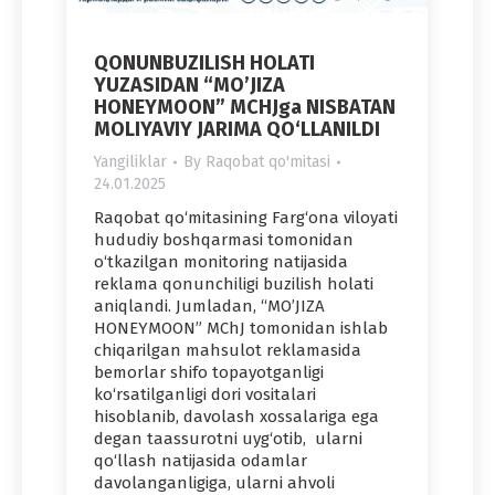
QONUNBUZILISH HOLATI
YUZASIDAN “MO’JIZA
HONEYMOON” MCHJga NISBATAN
MOLIYAVIY JARIMA QO‘LLANILDI
Yangiliklar
By
Raqobat qo'mitasi
24.01.2025
Raqobat qo‘mitasining Farg‘ona viloyati
hududiy boshqarmasi tomonidan
o‘tkazilgan monitoring natijasida
reklama qonunchiligi buzilish holati
aniqlandi. Jumladan, “MO’JIZA
HONEYMOON” MChJ tomonidan ishlab
chiqarilgan mahsulot reklamasida
bemorlar shifo topayotganligi
ko‘rsatilganligi dori vositalari
hisoblanib, davolash xossalariga ega
degan taassurotni uyg‘otib, ularni
qo‘llash natijasida odamlar
davolanganligiga, ularni ahvoli