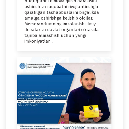
huquqlarini himoya qilish darajasini
oshirish va raqobatni rivojlantirishga
qaratilgan tashabbuslarni birgalikda
amalga oshirishga kelishib oldilar.
Memorandumning imzolanishi ilmiy
doiralar va davlat organlari o‘rtasida
tajriba almashish uchun yangi
imkoniyatlar…