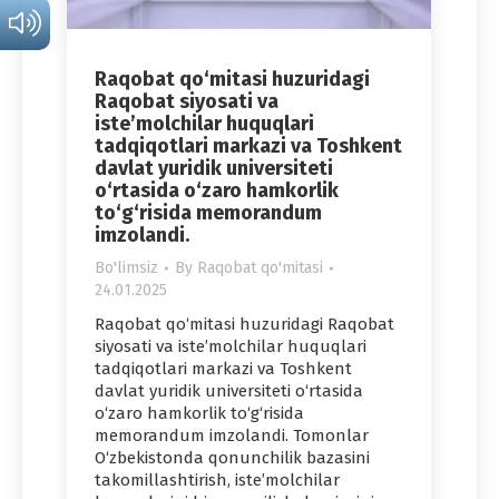
Raqobat qo‘mitasi huzuridagi
Raqobat siyosati va
iste’molchilar huquqlari
tadqiqotlari markazi va Toshkent
davlat yuridik universiteti
o‘rtasida o‘zaro hamkorlik
to‘g‘risida memorandum
imzolandi.
Bo'limsiz
By
Raqobat qo'mitasi
24.01.2025
Raqobat qo‘mitasi huzuridagi Raqobat
siyosati va iste’molchilar huquqlari
tadqiqotlari markazi va Toshkent
davlat yuridik universiteti o‘rtasida
o‘zaro hamkorlik to‘g‘risida
memorandum imzolandi. Tomonlar
O‘zbekistonda qonunchilik bazasini
takomillashtirish, iste’molchilar