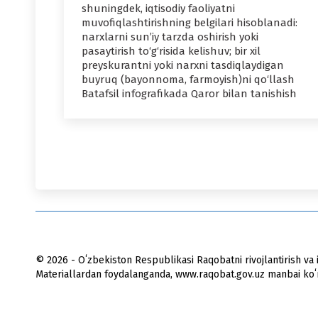
shuningdek, iqtisodiy faoliyatni
muvofiqlashtirishning belgilari hisoblanadi:
narxlarni sun’iy tarzda oshirish yoki
pasaytirish to‘g‘risida kelishuv; bir xil
preyskurantni yoki narxni tasdiqlaydigan
buyruq (bayonnoma, farmoyish)ni qo‘llash
Batafsil infografikada Qaror bilan tanishish
© 2026 - Oʻzbekiston Respublikasi Raqobatni rivojlantirish va i
Materiallardan foydalanganda, www.raqobat.gov.uz manbai koʻrs