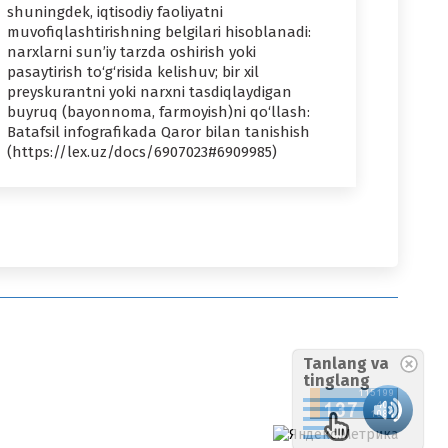
shuningdek, iqtisodiy faoliyatni
muvofiqlashtirishning belgilari hisoblanadi:
narxlarni sun’iy tarzda oshirish yoki
pasaytirish to‘g‘risida kelishuv; bir xil
preyskurantni yoki narxni tasdiqlaydigan
buyruq (bayonnoma, farmoyish)ni qo‘llash:
Batafsil infografikada Qaror bilan tanishish
(https://lex.uz/docs/6907023#6909985)
Tanlang va
tinglang