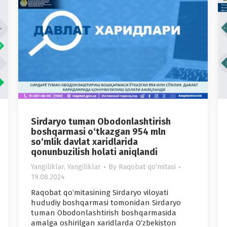
Sirdaryo tuman Obodonlashtirish
boshqarmasi o‘tkazgan 954 mln
so‘mlik davlat xaridlarida
qonunbuzilish holati aniqlandi
Yangiliklar
,
Yangiliklar
By
Raqobat qo'mitasi
19.08.2024
Raqobat qo‘mitasining Sirdaryo viloyati
hududiy boshqarmasi tomonidan Sirdaryo
tuman Obodonlashtirish boshqarmasida
amalga oshirilgan xaridlarda O‘zbekiston