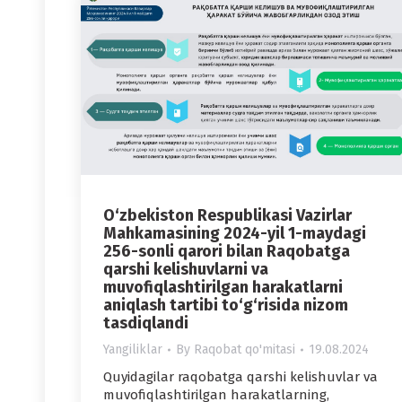
O‘zbekiston Respublikasi Vazirlar
Mahkamasining 2024-yil 1-maydagi
256-sonli qarori bilan Raqobatga
qarshi kelishuvlarni va
muvofiqlashtirilgan harakatlarni
aniqlash tartibi to‘g‘risida nizom
tasdiqlandi
Yangiliklar
By
Raqobat qo'mitasi
19.08.2024
Quyidagilar raqobatga qarshi kelishuvlar va
muvofiqlashtirilgan harakatlarning,