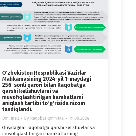
O‘zbekiston Respublikasi Vazirlar
Mahkamasining 2024-yil 1-maydagi
256-sonli qarori bilan Raqobatga
qarshi kelishuvlarni va
muvofiqlashtirilgan harakatlarni
aniqlash tartibi to‘g‘risida nizom
tasdiqlandi.
Bo'limsiz
By
Raqobat qo'mitasi
19.08.2024
Quyidagilar raqobatga qarshi kelishuvlar va
muvofiqlashtirilgan harakatlarning,