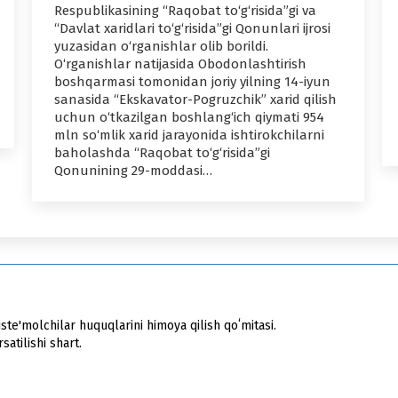
Respublikasining “Raqobat to‘g‘risida”gi va
“Davlat xaridlari to‘g‘risida”gi Qonunlari ijrosi
yuzasidan o‘rganishlar olib borildi.
O‘rganishlar natijasida Obodonlashtirish
boshqarmasi tomonidan joriy yilning 14-iyun
sanasida “Ekskavator-Pogruzchik” xarid qilish
uchun o‘tkazilgan boshlang‘ich qiymati 954
mln so‘mlik xarid jarayonida ishtirokchilarni
baholashda “Raqobat to‘g‘risida”gi
Qonunining 29-moddasi…
ste'molchilar huquqlarini himoya qilish qoʻmitasi.
atilishi shart.