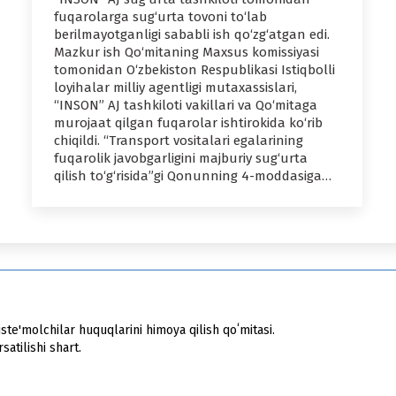
fuqarolarga sug‘urta tovoni to‘lab
berilmayotganligi sababli ish qo‘zg‘atgan edi.
Mazkur ish Qo‘mitaning Maxsus komissiyasi
tomonidan O‘zbekiston Respublikasi Istiqbolli
loyihalar milliy agentligi mutaxassislari,
“INSON” AJ tashkiloti vakillari va Qo‘mitaga
murojaat qilgan fuqarolar ishtirokida ko‘rib
chiqildi. “Transport vositalari egalarining
fuqarolik javobgarligini majburiy sug‘urta
qilish to‘g‘risida”gi Qonunning 4-moddasiga…
ste'molchilar huquqlarini himoya qilish qoʻmitasi.
atilishi shart.