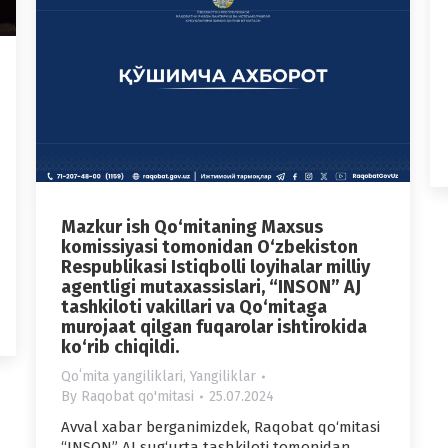
Mazkur ish Qo‘mitaning Maxsus
komissiyasi tomonidan O‘zbekiston
Respublikasi Istiqbolli loyihalar milliy
agentligi mutaxassislari, “INSON” AJ
tashkiloti vakillari va Qo‘mitaga
murojaat qilgan fuqarolar ishtirokida
ko‘rib chiqildi.
Qoʻmita yangiliklari
,
Yangiliklar
By
Raqobat qo'mitasi
25.07.2024
Avval xabar berganimizdek, Raqobat qo‘mitasi
“INSON” AJ sug‘urta tashkiloti tomonidan