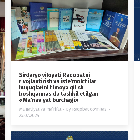
Sirdaryo viloyati Raqobatni
rivojlantirish va iste’molchilar
huquqlarini himoya qilish
boshqarmasida tashkil etilgan
«Ma’naviyat burchagi»
Maʼnaviyat va maʼrifat
By
Raqobat qo'mitasi
25.07.2024