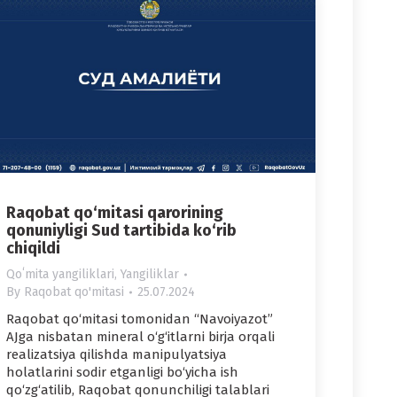
Raqobat qo‘mitasi qarorining
qonuniyligi Sud tartibida ko‘rib
chiqildi
Qoʻmita yangiliklari
,
Yangiliklar
By
Raqobat qo'mitasi
25.07.2024
Raqobat qo‘mitasi tomonidan “Navoiyazot”
AJga nisbatan mineral o‘g‘itlarni birja orqali
realizatsiya qilishda manipulyatsiya
holatlarini sodir etganligi bo‘yicha ish
qo‘zg‘atilib, Raqobat qonunchiligi talablari