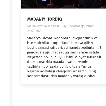
MADANIY HORDIQ
Maʼnaviyat va maʼrifat
By
Raqobat qo'mitasi
25.07.2024
Sirdaryo viloyati Raqobatni rivojlantirish va
iste’molchilar huquqlarini himoya qilish
boshqarmasi rahbariyati hamda xodimlari «Bir
jamoada ezgu maqsadlar sari» shiori ostida
bir jamoa bo‘lib, 23-iyul kuni viloyat musiqali
drama teatrida «Madaniyat karvoni»
tadbirlari doirasida bo‘lib o‘tgan Yunus
Rajabiy nomidagi «Maqom» ansamblining
konsert dasturida madaniy xordiq olishdi.