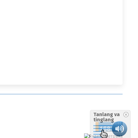
Tanlang va
tinglang