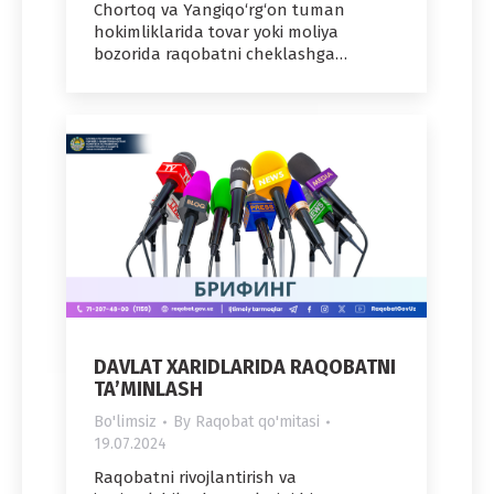
Chortoq va Yangiqo‘rg‘on tuman
hokimliklarida tovar yoki moliya
bozorida raqobatni cheklashga…
DAVLAT XARIDLARIDA RAQOBATNI
TA’MINLASH
Bo'limsiz
By
Raqobat qo'mitasi
19.07.2024
Raqobatni rivojlantirish va