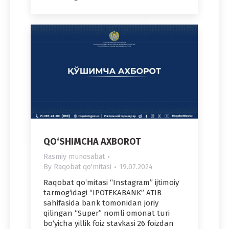
QO‘SHIMCHA AXBOROT
Rasmiy munosabat
By
Raqobat qo'mitasi
19.07.2024
Raqobat qo‘mitasi “Instagram” ijtimoiy
tarmog‘idagi “IPOTEKABANK” ATIB
sahifasida bank tomonidan joriy
qilingan “Super” nomli omonat turi
bo‘yicha yillik foiz stavkasi 26 foizdan