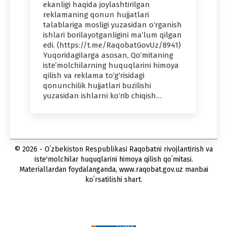
ekanligi haqida joylashtirilgan
reklamaning qonun hujjatlari
talablariga mosligi yuzasidan o‘rganish
ishlari borilayotganligini ma’lum qilgan
edi. (https://t.me/RaqobatGovUz/8941)
Yuqoridagilarga asosan, Qo‘mitaning
iste’molchilarning huquqlarini himoya
qilish va reklama to‘g‘risidagi
qonunchilik hujjatlari buzilishi
yuzasidan ishlarni ko‘rib chiqish…
© 2026 - Oʻzbekiston Respublikasi Raqobatni rivojlantirish va
iste'molchilar huquqlarini himoya qilish qoʻmitasi.
Materiallardan foydalanganda, www.raqobat.gov.uz manbai
koʻrsatilishi shart.