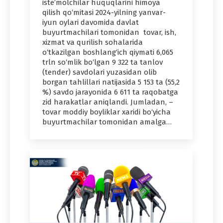
iste’molchilar huquqlarini himoya
qilish qo‘mitasi 2024-yilning yanvar-
iyun oylari davomida davlat
buyurtmachilari tomonidan tovar, ish,
xizmat va qurilish sohalarida
o‘tkazilgan boshlang‘ich qiymati 6,065
trln so‘mlik bo‘lgan 9 322 ta tanlov
(tender) savdolari yuzasidan olib
borgan tahlillari natijasida 5 153 ta (55,2
%) savdo jarayonida 6 611 ta raqobatga
zid harakatlar aniqlandi. Jumladan, –
tovar moddiy boyliklar xaridi bo‘yicha
buyurtmachilar tomonidan amalga…