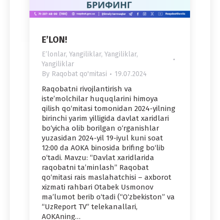
E’LON!
Eʼlonlar
,
Yangiliklar
,
Yangiliklar
,
Yangiliklar
By
Raqobat qo'mitasi
19.07.2024
Raqobatni rivojlantirish va
iste’molchilar huquqlarini himoya
qilish qo‘mitasi tomonidan 2024-yilning
birinchi yarim yilligida davlat xaridlari
bo‘yicha olib borilgan o‘rganishlar
yuzasidan 2024-yil 19-iyul kuni soat
12:00 da AOKA binosida brifing bo‘lib
o‘tadi. Mavzu: “Davlat xaridlarida
raqobatni ta’minlash” Raqobat
qo‘mitasi rais maslahatchisi – axborot
xizmati rahbari Otabek Usmonov
ma’lumot berib o‘tadi (“O‘zbekiston” va
“UzReport TV” telekanallari,
AOKAning…