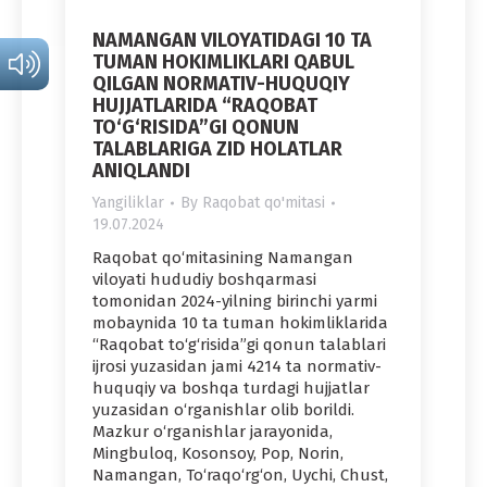
NAMANGAN VILOYATIDAGI 10 TA
TUMAN HOKIMLIKLARI QABUL
QILGAN NORMATIV-HUQUQIY
HUJJATLARIDA “RAQOBAT
TO‘G‘RISIDA”GI QONUN
TALABLARIGA ZID HOLATLAR
ANIQLANDI
Yangiliklar
By
Raqobat qo'mitasi
19.07.2024
Raqobat qo‘mitasining Namangan
viloyati hududiy boshqarmasi
tomonidan 2024-yilning birinchi yarmi
mobaynida 10 ta tuman hokimliklarida
“Raqobat to‘g‘risida”gi qonun talablari
ijrosi yuzasidan jami 4214 ta normativ-
huquqiy va boshqa turdagi hujjatlar
yuzasidan o‘rganishlar olib borildi.
Mazkur o‘rganishlar jarayonida,
Mingbuloq, Kosonsoy, Pop, Norin,
Namangan, To‘raqo‘rg‘on, Uychi, Chust,