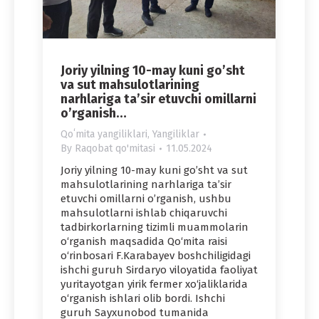
Joriy yilning 10-may kuni go’sht
va sut mahsulotlarining
narhlariga ta’sir etuvchi omillarni
o’rganish…
Qoʻmita yangiliklari
,
Yangiliklar
By
Raqobat qo'mitasi
11.05.2024
Joriy yilning 10-may kuni go’sht va sut
mahsulotlarining narhlariga ta’sir
etuvchi omillarni o’rganish, ushbu
mahsulotlarni ishlab chiqaruvchi
tadbirkorlarning tizimli muammolarin
o‘rganish maqsadida Qo‘mita raisi
o‘rinbosari F.Karabayev boshchiligidagi
ishchi guruh Sirdaryo viloyatida faoliyat
yuritayotgan yirik fermer xo‘jaliklarida
o‘rganish ishlari olib bordi. Ishchi
guruh Sayxunobod tumanida