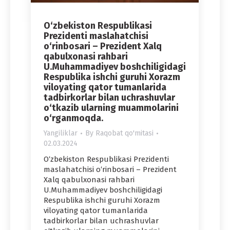
O‘zbekiston Respublikasi
Prezidenti maslahatchisi
o‘rinbosari – Prezident Xalq
qabulxonasi rahbari
U.Muhammadiyev boshchiligidagi
Respublika ishchi guruhi Xorazm
viloyating qator tumanlarida
tadbirkorlar bilan uchrashuvlar
o‘tkazib ularning muammolarini
o‘rganmoqda.
Yangiliklar
By
Raqobat qo'mitasi
02.03.2024
O‘zbekiston Respublikasi Prezidenti
maslahatchisi o‘rinbosari – Prezident
Xalq qabulxonasi rahbari
U.Muhammadiyev boshchiligidagi
Respublika ishchi guruhi Xorazm
viloyating qator tumanlarida
tadbirkorlar bilan uchrashuvlar