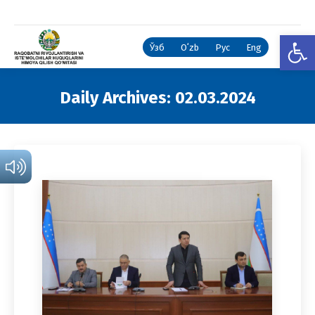
Open
Ўзб
Oʻzb
Рус
Eng
Daily Archives:
02.03.2024
You are here: