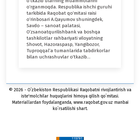
o‘tkazib ularning muammolarini
o‘rganmoqda. Respublika ishchi guruhi
tarkibida Raqobat qo‘mitasi raisi
o‘rinbosari A.Qayumov shuningdek,
Savdo – sanoat palatasi,
O’zsanoatqurilishbank va boshqa
tashkilotlar rahbariyati viloyatning
Shovot, Hazoraspasp, Yangibozor,
Tuproqqalʼa tumanlarida tabdirkorlar
bilan uchrashuvlar o‘tkazib…
© 2026 - Oʻzbekiston Respublikasi Raqobatni rivojlantirish va
iste'molchilar huquqlarini himoya qilish qoʻmitasi.
Materiallardan foydalanganda, www.raqobat.gov.uz manbai
koʻrsatilishi shart.