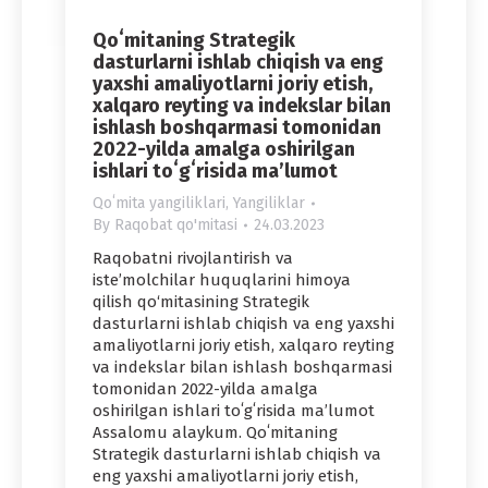
Qoʻmitaning Strategik
dasturlarni ishlab chiqish va eng
yaxshi amaliyotlarni joriy etish,
xalqaro reyting va indekslar bilan
ishlash boshqarmasi tomonidan
2022-yilda amalga oshirilgan
ishlari toʻgʻrisida ma’lumot
Qoʻmita yangiliklari
,
Yangiliklar
By
Raqobat qo'mitasi
24.03.2023
Raqobatni rivojlantirish va
iste’molchilar huquqlarini himoya
qilish qo‘mitasining Strategik
dasturlarni ishlab chiqish va eng yaxshi
amaliyotlarni joriy etish, xalqaro reyting
va indekslar bilan ishlash boshqarmasi
tomonidan 2022-yilda amalga
oshirilgan ishlari toʻgʻrisida ma’lumot
Assalomu alaykum. Qoʻmitaning
Strategik dasturlarni ishlab chiqish va
eng yaxshi amaliyotlarni joriy etish,