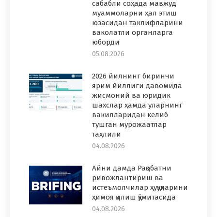
сабабли соҳада мавжуд
муаммоларни ҳал этиш
юзасидан таклифларини
ваколатли органларга
юборди
05.08.2026
2026 йилнинг биринчи
ярим йиллиги давомида
жисмоний ва юридик
шахслар ҳамда уларнинг
вакилларидан келиб
тушган мурожаатлар
таҳлили
04.08.2026
Айни дамда Рақобатни
ривожлантириш ва
истеъмолчилар ҳуқуқларини
ҳимоя қилиш қўмитасида
04.08.2026