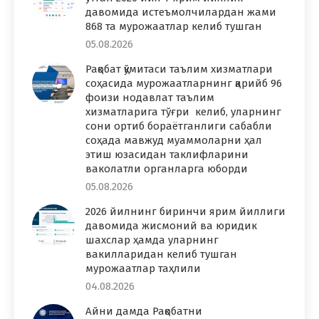
давомида истеъмолчилардан жами
868 та мурожаатлар келиб тушган
05.08.2026
Рақобат қўмитаси таълим хизматлари
соҳасида мурожаатларнинг қарийб 96
фоизи нодавлат таълим
хизматларига тўғри келиб, уларнинг
сони ортиб бораётганлиги сабабли
соҳада мавжуд муаммоларни ҳал
этиш юзасидан таклифларини
ваколатли органларга юборди
05.08.2026
2026 йилнинг биринчи ярим йиллиги
давомида жисмоний ва юридик
шахслар ҳамда уларнинг
вакилларидан келиб тушган
мурожаатлар таҳлили
04.08.2026
Айни дамда Рақобатни