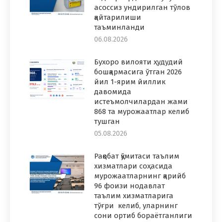
асоссиз ундирилган тўлов
қайтарилиши
таъминланди
06.08.2026
Бухоро вилояти ҳудудий
бошқармасига ўтган 2026
йил 1-ярим йиллик
давомида
истеъмолчилардан жами
868 та мурожаатлар келиб
тушган
05.08.2026
Рақобат қўмитаси таълим
хизматлари соҳасида
мурожаатларнинг қарийб
96 фоизи нодавлат
таълим хизматларига
тўғри келиб, уларнинг
сони ортиб бораётганлиги