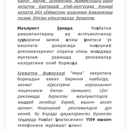
қабул қилди. Шунингдек, Жамиятларга ушбу
ҳолатни бартараф этиб,келгусида бундай
ҳолатга йўл қўймаслик юзасидан бажарилиш
лозим бўлган кўрсатмалар берилди.
Маълумот ўрнида
. Рақобатни
ривожлантириш ва истеъмолчилар
ҳуқуқларини ҳимоя қилиш қўмитаси ўз
ваколати доирасида ноқонуний
рекламаларнинг олдини олиш мақсадида
мунтазам равишда рекламалар
назоратини олиб бормоқда.
Ҳурматли фуқаролар!
“Умра” зиёратига
боришдан аввал
биринчи навбатда,
хизмат кўрсатувчи корхонанинг
лицензияси билан танишинг, сўнг
рекламада берилган маълумотларга
жиддий эътибор бериб, ишонч ҳосил
қилинг. Ноқонуний рекламаларга дуч
келиб, бу борада ҳуқуқларингиз бузилган
тақдирда
Рақобат қўмитасининг
1159 ишонч
телефонига мурожаат қилинг.