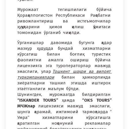
Мурожаат тегишлилиги бўйича
Қорақалпоғистон Республикаси Рақобатни
ривожлантириш ва истеъмолчилар
ҳуқуқларини ҳимоя қилиш қўмитаси
томонидан ўрганиб чиқилди.
Ўрганишлар давомида бугунга қадар
мазкур ҳудудда бундай хизматларни
кўрсатиш билан боғлиқ туристик
фаолиятни амалга ошириш бўйича
лицензияга эга туроператорлар мавжуд
эмаслиги, улар
Тошкент шаҳри ва вилоят
туркомпаниялари
билан ҳамкорликда
зиёратларни ташкил этишда иштирок
этаётганлиги маълум бўлди.
Шунингдек, мурожаатда билдирилган
“ISKANDER TOURS”
ҳамда
“OKS TOURS”
МЧЖлар
лицензияси мавжуд эмаслиги,
шунга қарамай, ижтимоий тармоқларда “
Умра” хизматларини кўрсатишга
қаратилган ноқонуний рекламалар
жойлаштириб бораётганлиги аниқланган.