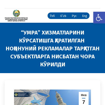
Open
Ўзб
Oʻzb
Рус
Eng
“УМРА” ХИЗМАТЛАРИНИ
КЎРСАТИШГА ҚАРАТИЛГАН
НОҚОНУНИЙ РЕКЛАМАЛАР ТАРҚАТГАН
СУБЪЕКТЛАРГА НИСБАТАН ЧОРА
КЎРИЛДИ
You are here:
Фев
7