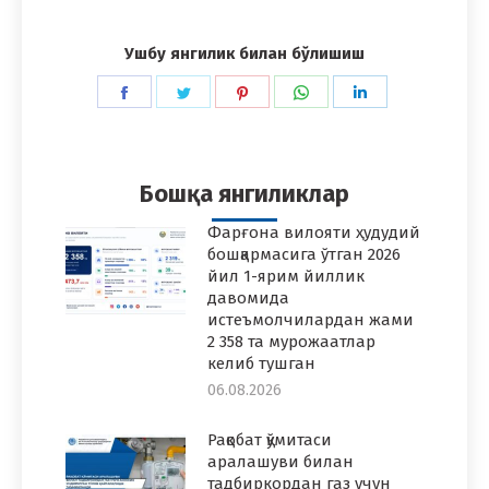
Ушбу янгилик билан бўлишиш
Share
Share
Share
Share
Share
on
on
on
on
on
Facebook
Twitter
Pinterest
WhatsApp
LinkedIn
Бошқа янгиликлар
Фарғона вилояти ҳудудий
бошқармасига ўтган 2026
йил 1-ярим йиллик
давомида
истеъмолчилардан жами
2 358 та мурожаатлар
келиб тушган
06.08.2026
Рақобат қўмитаси
аралашуви билан
тадбиркордан газ учун