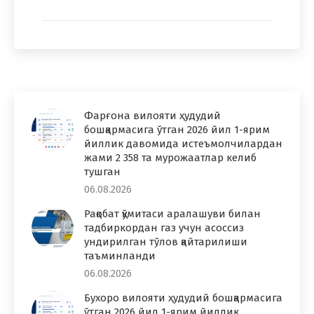
Фарғона вилояти ҳудудий
бошқармасига ўтган 2026 йил 1-ярим
йиллик давомида истеъмолчилардан
жами 2 358 та мурожаатлар келиб
тушган
06.08.2026
Рақобат қўмитаси аралашуви билан
тадбиркордан газ учун асоссиз
ундирилган тўлов қайтарилиши
таъминланди
06.08.2026
Бухоро вилояти ҳудудий бошқармасига
ўтган 2026 йил 1-ярим йиллик