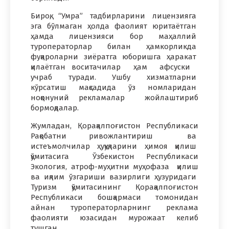
Бироқ, “Умра” тадбирларини лицензияга
эга бўлмаган ҳолда фаолият юритаётган
ҳамда лицензияси бор маҳаллий
туроператорлар билан ҳамкорликда
фуқароларни зиёратга юборишга ҳаракат
қилаётган воситачилар ҳам афсуски
учраб туради. Ушбу хизматларни
кўрсатиш мақсадида ўз номларидан
ноқонуний рекламалар жойлаштириб
бормоқдалар.
Жумладан, Қорақалпоғистон Республикаси
Рақобатни ривожлантириш ва
истеъмолчилар ҳуқуқларини ҳимоя қилиш
қўмитасига Ўзбекистон Республикаси
Экология, атроф-муҳитни муҳофаза қилиш
ва иқлим ўзгариши вазирлиги ҳузуридаги
Туризм қўмитасининг Қорақалпоғистон
Республикаси бошқармаси томонидан
айнан туроператорларнинг реклама
фаолияти юзасидан мурожаат келиб
тушган.