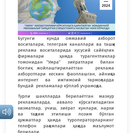
2024
Бугунги кунда оммавий ахборот
воситалари, телеграм каналлари ва ташқи
реклама воситаларида хусусий сайёҳлик
фирмалари ҳамда турагентликлар
томонидан “Умра” зиёратлари билан
боғлиқ жойлаштирилаётган реклама
ахборотлари кескин фаоллашган, айниқса
интернет ва ижтимоий тармоқларда
бундай рекламалар кўплаб учрамоқда.
Турли шаклларда берилаётган мазкур
рекламаларда, аввало кўрсатиладиган
хизматлар, учиш, зиёрат кунлари, нархи
ва тақдим этилиши лозим бўлган
ҳужжатлар ҳамда туроператорларнинг
телефон рақамлари ҳақида маълумот
берилади.