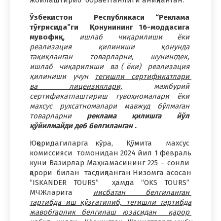
Ў
збекистон Республикаси “Реклама
тўғрисида”ги Қонунининг 16-моддасига
мувофиқ,
ишлаб чиқарилиши ёки
реализация қилиниши қонунда
тақиқланган товарларни, шунингдек,
ишлаб чиқарилиши ва ( ёки) реализация
қилиниши учун
тегишли сертификатлари
ва лицензиялари,
мажбурий
сертификатлаштириш гувоҳномалари ёки
махсус рухсатномалари мавжуд бўлмаган
товарларни
реклама қилишга йўл
қўйилмайди деб белгиланган
.
Юқоридагиларга кўра, Қўмита махсус
комиссияси томонидан 2024 йил 1 февраль
куни Вазирлар Маҳкамасининг 225 – сонли
қарори билан тасдиқланган Низомга асосан
“ISKANDER TOURS” ҳамда “OKS TOURS”
МЧЖларига
нисбатан белгиланган
тартибда иш қўзғатилиб, тегишли тартибда
жавобгарлик белгилаш юзасидан қарор