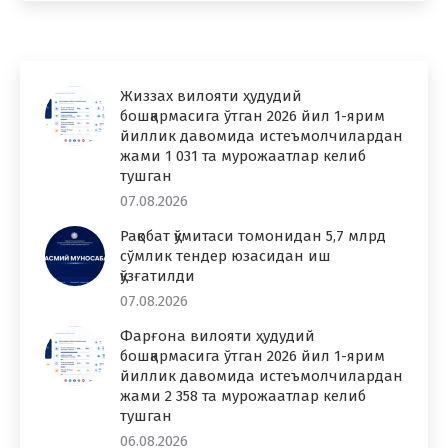
Жиззах вилояти ҳудудий
бошқармасига ўтган 2026 йил 1-ярим
йиллик давомида истеъмолчилардан
жами 1 031 та мурожаатлар келиб
тушган
07.08.2026
Рақобат қўмитаси томонидан 5,7 млрд
сўмлик тендер юзасидан иш
қўзғатилди
07.08.2026
Фарғона вилояти ҳудудий
бошқармасига ўтган 2026 йил 1-ярим
йиллик давомида истеъмолчилардан
жами 2 358 та мурожаатлар келиб
тушган
06.08.2026