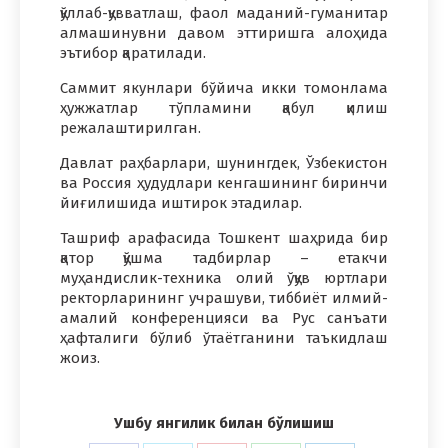
қўллаб-қувватлаш, фаол маданий-гуманитар
алмашинувни давом эттиришга алоҳида
эътибор қаратилади.
Саммит якунлари бўйича икки томонлама
ҳужжатлар тўпламини қабул қилиш
режалаштирилган.
Давлат раҳбарлари, шунингдек, Ўзбекистон
ва Россия ҳудудлари кенгашининг биринчи
йиғилишида иштирок этадилар.
Ташриф арафасида Тошкент шаҳрида бир
қатор қўшма тадбирлар – етакчи
муҳандислик-техника олий ўқув юртлари
ректорларининг учрашуви, тиббиёт илмий-
амалий конференцияси ва Рус санъати
ҳафталиги бўлиб ўтаётганини таъкидлаш
жоиз.
Ушбу янгилик билан бўлишиш