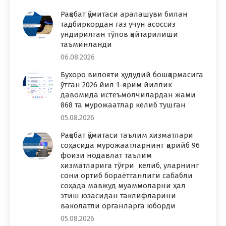
Рақобат қўмитаси аралашуви билан
тадбиркордан газ учун асоссиз
ундирилган тўлов қайтарилиши
таъминланди
06.08.2026
Бухоро вилояти ҳудудий бошқармасига
ўтган 2026 йил 1-ярим йиллик
давомида истеъмолчилардан жами
868 та мурожаатлар келиб тушган
05.08.2026
Рақобат қўмитаси таълим хизматлари
соҳасида мурожаатларнинг қарийб 96
фоизи нодавлат таълим
хизматларига тўғри келиб, уларнинг
сони ортиб бораётганлиги сабабли
соҳада мавжуд муаммоларни ҳал
этиш юзасидан таклифларини
ваколатли органларга юборди
05.08.2026