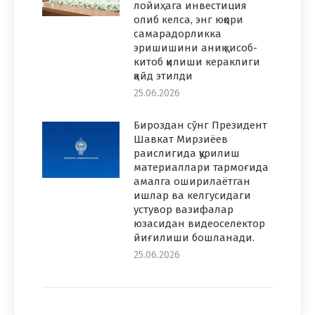
лойиҳага инвестиция
олиб келса, энг юқори
самарадорликка
эришишини аниқ ҳисоб-
китоб қилиши кераклиги
қайд этилди
25.06.2026
Бироздан сўнг Президент
Шавкат Мирзиёев
раислигида қурилиш
материаллари тармоғида
амалга оширилаётган
ишлар ва келгусидаги
устувор вазифалар
юзасидан видеоселектор
йиғилиши бошланади.
25.06.2026