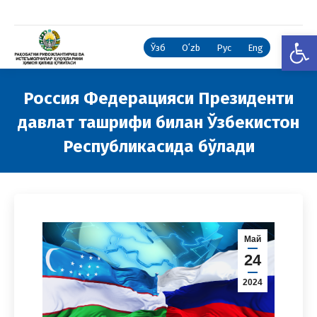
Open
Ўзб
Oʻzb
Рус
Eng
Россия Федерацияси Президенти
давлат ташрифи билан Ўзбекистон
Республикасида бўлади
You are here:
Май
24
2024