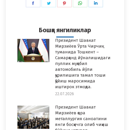
Share
Share
Share
Share
Share
on
on
on
on
on
Facebook
Twitter
Pinterest
WhatsApp
LinkedIn
Бошқа янгиликлар
Президент Шавкат
Мирзиёев Ўрта Чирчиқ
туманида Тошкент –
Самарқанд йўналишидаги
пуллик муқобил
автомобиль йўли
қурилишига тамал тоши
қўйиш маросимида
иштирок этмоқда.
22.07.2026
Президент Шавкат
Мирзиёев қора
металлургия саноатини
янги босқичга олиб чиқиш