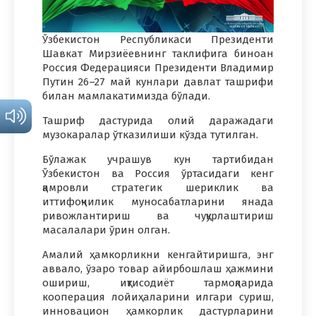
Ўзбекистон Республикаси Президенти
Шавкат Мирзиёевнинг таклифига биноан
Россия Федерацияси Президенти Владимир
Путин 26–27 май кунлари давлат ташрифи
билан мамлакатимизда бўлади.
Ташриф дастурида олий даражадаги
музокаралар ўтказилиши кўзда тутилган.
Бўлажак учрашув кун тартибидан
Ўзбекистон ва Россия ўртасидаги кенг
қамровли стратегик шериклик ва
иттифоқчилик муносабатларини янада
ривожлантириш ва чуқурлаштириш
масалалари ўрин олган.
Амалий ҳамкорликни кенгайтиришга, энг
аввало, ўзаро товар айирбошлаш ҳажмини
ошириш, иқтисодиёт тармоқларида
кооперация лойиҳаларини илгари суриш,
инновацион ҳамкорлик дастурларини