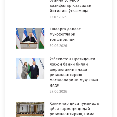
бўйича устувор
вазифалар юзасидан
йиғилиш ўтказмоқда
13.07.2026
Ёшларга давлат
мукофотлари
топширилди
30.06.2026
Ўзбекистон Президенти
Жаҳон банки билан
шерикликни янада
ривожлантириш
масалаларини муҳокама
қилди
29.06.2026
Ҳокимлар қайси туманида
қайси тармоқни қандай
ривожлантириш, нима