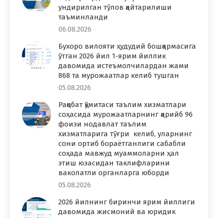
ундирилган тўлов қайтарилиши
таъминланди
06.08.2026
Бухоро вилояти ҳудудий бошқармасига
ўтган 2026 йил 1-ярим йиллик
давомида истеъмолчилардан жами
868 та мурожаатлар келиб тушган
05.08.2026
Рақобат қўмитаси таълим хизматлари
соҳасида мурожаатларнинг қарийб 96
фоизи нодавлат таълим
хизматларига тўғри келиб, уларнинг
сони ортиб бораётганлиги сабабли
соҳада мавжуд муаммоларни ҳал
этиш юзасидан таклифларини
ваколатли органларга юборди
05.08.2026
2026 йилнинг биринчи ярим йиллиги
давомида жисмоний ва юридик