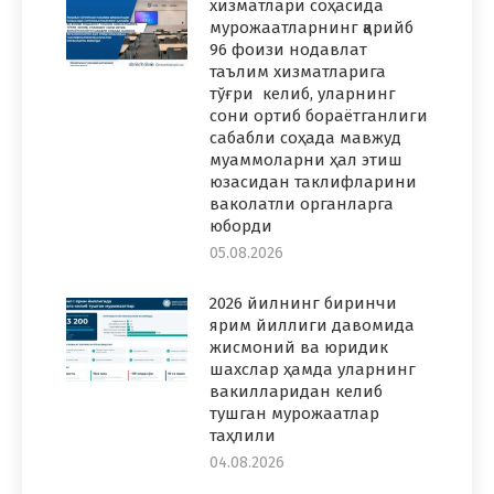
хизматлари соҳасида
мурожаатларнинг қарийб
96 фоизи нодавлат
таълим хизматларига
тўғри келиб, уларнинг
сони ортиб бораётганлиги
сабабли соҳада мавжуд
муаммоларни ҳал этиш
юзасидан таклифларини
ваколатли органларга
юборди
05.08.2026
2026 йилнинг биринчи
ярим йиллиги давомида
жисмоний ва юридик
шахслар ҳамда уларнинг
вакилларидан келиб
тушган мурожаатлар
таҳлили
04.08.2026