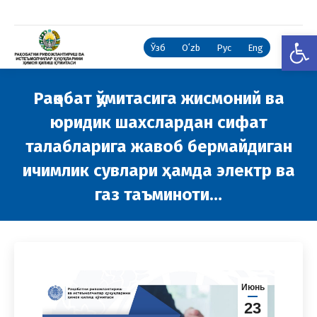
Open
Ўзб
Oʻzb
Рус
Eng
Рақобат қўмитасига жисмоний ва
юридик шахслардан сифат
талабларига жавоб бермайдиган
ичимлик сувлари ҳамда электр ва
газ таъминоти…
You are here:
Июнь
23