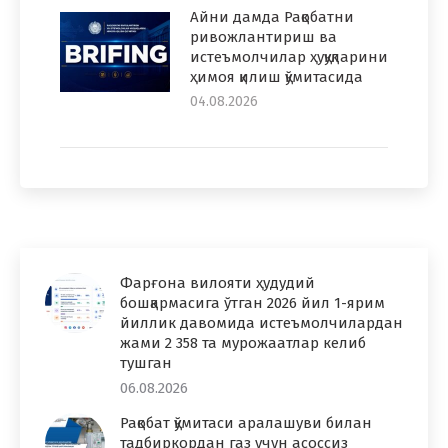
Айни дамда Рақобатни
ривожлантириш ва
истеъмолчилар ҳуқуқларини
ҳимоя қилиш қўмитасида
04.08.2026
Фарғона вилояти ҳудудий
бошқармасига ўтган 2026 йил 1-ярим
йиллик давомида истеъмолчилардан
жами 2 358 та мурожаатлар келиб
тушган
06.08.2026
Рақобат қўмитаси аралашуви билан
тадбиркордан газ учун асоссиз