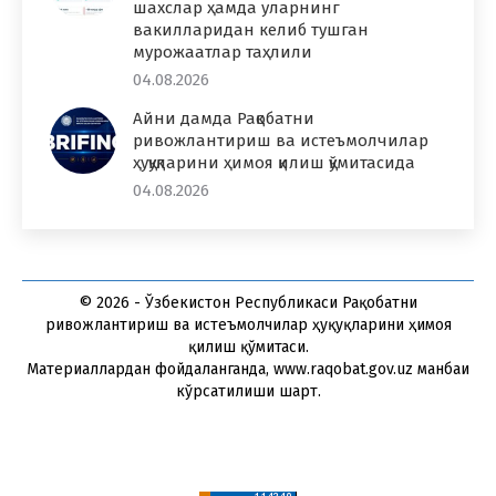
шахслар ҳамда уларнинг
вакилларидан келиб тушган
мурожаатлар таҳлили
04.08.2026
Айни дамда Рақобатни
ривожлантириш ва истеъмолчилар
ҳуқуқларини ҳимоя қилиш қўмитасида
04.08.2026
© 2026 - Ўзбекистон Республикаси Рақобатни
ривожлантириш ва истеъмолчилар ҳуқуқларини ҳимоя
қилиш қўмитаси.
Материаллардан фойдаланганда, www.raqobat.gov.uz манбаи
кўрсатилиши шарт.