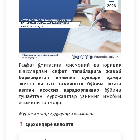
2026
Рақобат қўмитасига жисмоний ва юридик
шахслардан
сифат талабларига жавоб
бермайдиган ичимлик сувлари ҳамда
электр ва газ таъминоти бўйича юзага
келган асоссиз қарздорликлар
бўйича
тушаётган мурожаатлар ўзининг ижобий
ечимини топмоқда.
Мурожаатлар ҳудудлар кесимида:
Сурхондарё вилояти