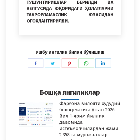
ТУШУНТИРИШЛАР БЕРИЛДИ ВА
КЕЛГУСИДА ЮҚОРИДАГИ ҲОЛАТЛАРНИ
ТАКРОРЛАМАСЛИК ЮЗАСИДАН
ОГОҲЛАНТИРИЛДИ.
Ушбу янгилик билан бўлишиш
Share
Share
Share
Share
Share
on
on
on
on
on
Facebook
Twitter
Pinterest
WhatsApp
LinkedIn
Бошқа янгиликлар
Фарғона вилояти ҳудудий
бошқармасига ўтган 2026
йил 1-ярим йиллик
давомида
истеъмолчилардан жами
2 358 та мурожаатлар