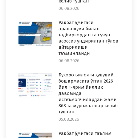
келиб тушган
06.08.2026
Рақобат қўмитаси
аралашуви билан
тадбиркордан газ учун
асоссиз ундирилган тўлов
қайтарилиши
таъминланди
06.08.2026
Бухоро вилояти ҳудудий
бошқармасига ўтган 2026
йил 1-ярим йиллик
давомида
истеъмолчилардан жами
868 та мурожаатлар келиб
тушган
05.08.2026
Рақобат қўмитаси таълим