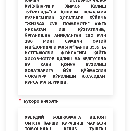
ҲАМДА “ИСТЕЪМОЛЧИЛАР
ҲУҚУҚЛАРИНИ ҲИМОЯ ҚИЛИШ
ТЎҒРИСИДА”ГИ ҚОНУНИ ТАЛАБЛАРИ
БУЗИЛГАНЛИК ҲОЛАТЛАРИ БЎЙИЧА
“ЖИЗЗАХ СУВ ТАЪМИНОТИ” АЖГА
НИСБАТАН ИШ ҚЎЗҒАТИЛИБ
,
ЎРГАНИШДА АНИҚЛАНГАН
282 МЛН
280 МИНГ СЎМДАН ОРТИҚ
МИҚДОРИДАГИ МАБЛАҒЛАРНИ 3539 ТА
ИСТЕЪМОЛЧИ ФОЙДАСИГА ҚАЙТА
ҲИСОБ-КИТОБ ҚИЛИШ
ВА КЕЛГУСИДА
БУ КАБИ ҚОНУН БУЗИЛИШ
ҲОЛАТЛАРИГА
ЙЎЛ ҚЎЙМАСЛИК
ЧОРАЛАРИ КЎРИЛИШИ ЮЗАСИДАН
КЎРСАТМА БЕРИЛДИ.
Бухоро вилояти
ҲУДУДИЙ БОШҚАРМАГА ВИЛОЯТ
ОИТСГА ҚАРШИ КУРАШИШ МАРКАЗИ
ТОМОНИДАН КЕЛИБ ТУШГАН