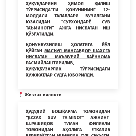
ҲУҚУҚЛАРИНИ ҲИМОЯ ҚИЛИШ
ТЎҒРИСИДА”ГИ ҚОНУНИНИНГ 12-
МОДДАСИ ТАЛАБЛАРИ БУЗИЛГАНИ
ЮЗАСИДАН
“СУРХОНДАРЁ СУВ
ТАЪМИНОТИ” АЖГА НИСБАТАН ИШ
ҚЎЗҒАТИЛДИ.
ҚОНУНБУЗИЛИШ ҲОЛАТИГА ЙЎЛ
ҚЎЙГАН
МАСЪУЛ МАНСАБДОР ШАХСГА
НИСБАТАН МАЪМУРИЙ БАЁННОМА
РАСМИЙЛАШТИРИЛИБ,
ҲУҚУҚБУЗАРЛИК ТЎҒРИСИДАГИ
ҲУЖЖАТЛАР СУДГА ЮБОРИЛДИ
.
Жиззах вилояти
ҲУДУДИЙ БОШҚАРМА ТОМОНИДАН
“JIZZAX SUV TA’MINOT” АЖНИНГ
Ш.РАШИДОВ ТУМАН ФИЛИАЛИ
ТОМОНИДАН АҲОЛИГА ЕТКАЗИБ
БЕРИЛАЁТГАН ИЧИМЛИК СУВ СИФАТИ,