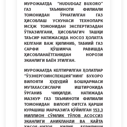
МУРОЖААТДА “HUDUDGAZ BUXORO”
ГАЗ ТАЪМИНОТИ ФИЛИАЛИ
ТОМОНИДАН ЎРНАТИЛГАН ГАЗ
ҲИСОБЛАШ УСКУНАСИ ТЕХНОПАРК
МCҲЖ ТОМОНИДАН ЭКСПЕРТИЗАДАН
ЎТКАЗИЛГАНИ, ҲИСОБЛАГИЧ ТАШҚИ
ТАЪСИР НАТИЖАСИДА НОСОЗ ҲОЛАТГА
КЕЛГАНИ ВАЖ ҚИЛИНИБ, ТАБИИЙ ГАЗ
САРФИ ҚЎШИМЧА РАВИШДА
ҲИСОБЛАНАЁТГАНИДАН НОРОЗИ
ЭКАНЛИГИ БАЁН ЭТИЛГАН.
МУРОЖААТДА КЕЛТИРИЛГАН ҲОЛАТЛАР
“ЎЗЭНЕРГОИНСПЕКЦИЯ”НИНГ БУХОРО
ВИЛОЯТИ ҲУДУДИЙ БОШҚАРМАСИ
МУТАХАССИСЛАРИ ИШТИРОКИДА
ЎРГАНИБ ЧИҚИЛДИ. НАТИЖАДА
МАЗКУР ГАЗ ТАЪМИНОТИ ФИЛИАЛИ
ТОМОНИДАН ВИЛОЯТ ОИТСГА ҚАРШИ
КУРАШИШ МАРКАЗИГА ҚЎЙИЛГАН
153,3
МИЛЛИОН СЎМЛИК ТЎЛОВ АСОССИЗ
ЭКАНЛИГИ АНИҚЛАНДИ
ВА ҚАЙТА
ҲИСОБ-КИТОБ ҚИЛИБ БЕРИЛИШИ