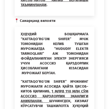
ТАЪМИНЛАНДИ
.
Самарқанд вилояти
ҲУДУДИЙ БОШҚАРМАГА
“KATTAQO‘RG‘ON SHIFER” МЧЖ
ТОМОНИДАН КЕЛИБ ТУШГАН
МУРОЖААТДА
“HUDUDIY ELEKTR
TARMOQLARI” АЖ
ТОМОНИДАН
ФОЙДАЛАНИЛГАН ЭЛЕКТР ЭНЕРГИЯСИ
УЧУН АСОССИЗ ҚАРЗДОРЛИК
ҲИСОБЛАНГАНИ ЮЗАСИДАН
МУРОЖААТ БЕРГАН.
“KATTAQO‘RG‘ON SHIFER” МЧЖ
НИНГ
МУРОЖААТИ АСОСИДА ҚАЙТА ҲИСОБ-
КИТОБ ҚИЛИНИБ,
1 МЛРД 110 МЛН
СЎМ
АСОССИЗ ҚАРЗДОРЛИК ЭКАНЛИГИ
АНИҚЛАНДИ.
ШУНИНГДЕК, ХИЗМАТ
КЎРСАТУВЧИ ТАШКИЛОТГА ҲУҚУҚИЙ