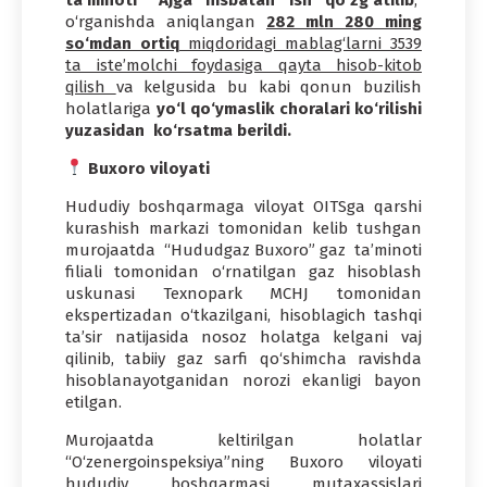
o‘rganishda aniqlangan
282 mln 280 ming
so‘mdan ortiq
miqdoridagi mablag‘larni 3539
ta iste’molchi foydasiga qayta hisob-kitob
qilish
va kelgusida bu kabi qonun buzilish
holatlariga
yo‘l qo‘ymaslik choralari ko‘rilishi
yuzasidan ko‘rsatma berildi.
Buxoro viloyati
Hududiy boshqarmaga viloyat OITSga qarshi
kurashish markazi tomonidan kelib tushgan
murojaatda “Hududgaz Buxoro” gaz ta’minoti
filiali tomonidan o‘rnatilgan gaz hisoblash
uskunasi Texnopark MCHJ tomonidan
ekspertizadan o‘tkazilgani, hisoblagich tashqi
ta’sir natijasida nosoz holatga kelgani vaj
qilinib, tabiiy gaz sarfi qo‘shimcha ravishda
hisoblanayotganidan norozi ekanligi bayon
etilgan.
Murojaatda keltirilgan holatlar
“O‘zenergoinspeksiya”ning Buxoro viloyati
hududiy boshqarmasi mutaxassislari