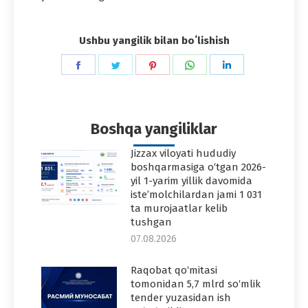
Ushbu yangilik bilan boʻlishish
Share
Share
Share
Share
Share
on
on
on
on
on
Facebook
Twitter
Pinterest
WhatsApp
LinkedIn
Boshqa yangiliklar
Jizzax viloyati hududiy
boshqarmasiga o‘tgan 2026-
yil 1-yarim yillik davomida
iste’molchilardan jami 1 031
ta murojaatlar kelib
tushgan
07.08.2026
Raqobat qo‘mitasi
tomonidan 5,7 mlrd so‘mlik
tender yuzasidan ish