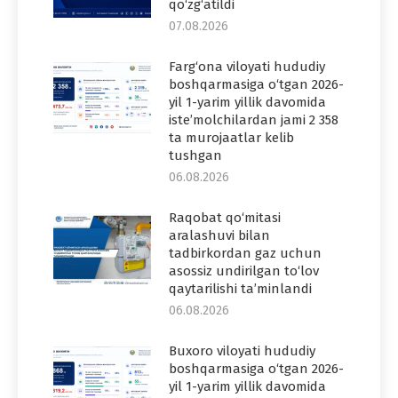
qo‘zg‘atildi
07.08.2026
Farg‘ona viloyati hududiy
boshqarmasiga o‘tgan 2026-
yil 1-yarim yillik davomida
iste’molchilardan jami 2 358
ta murojaatlar kelib
tushgan
06.08.2026
Raqobat qo‘mitasi
aralashuvi bilan
tadbirkordan gaz uchun
asossiz undirilgan to‘lov
qaytarilishi ta’minlandi
06.08.2026
Buxoro viloyati hududiy
boshqarmasiga o‘tgan 2026-
yil 1-yarim yillik davomida