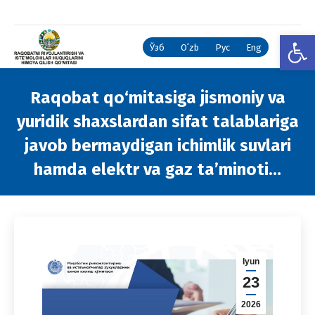
Open
Ўзб
Oʻzb
Рус
Eng
Raqobat qo‘mitasiga jismoniy va
yuridik shaxslardan sifat talablariga
javob bermaydigan ichimlik suvlari
hamda elektr va gaz ta’minoti…
You are here:
Iyun
23
2026