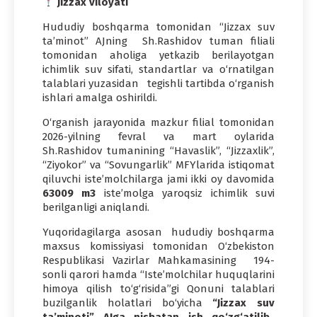
Jizzax viloyati
Hududiy boshqarma tomonidan “Jizzax suv
ta’minot” AJning Sh.Rashidov tuman filiali
tomonidan aholiga yetkazib berilayotgan
ichimlik suv sifati, standartlar va o‘rnatilgan
talablari yuzasidan tegishli tartibda o‘rganish
ishlari amalga oshirildi.
O‘rganish jarayonida mazkur filial tomonidan
2026-yilning fevral va mart oylarida
Sh.Rashidov tumanining “Havaslik”, “Jizzaxlik”,
“Ziyokor” va “Sovungarlik” MFYlarida istiqomat
qiluvchi iste’molchilarga jami ikki oy davomida
63009 m3
iste’molga yaroqsiz ichimlik suvi
berilganligi aniqlandi.
Yuqoridagilarga asosan hududiy boshqarma
maxsus komissiyasi tomonidan O‘zbekiston
Respublikasi Vazirlar Mahkamasining 194-
sonli qarori hamda “Iste’molchilar huquqlarini
himoya qilish to‘g‘risida”gi Qonuni talablari
buzilganlik holatlari bo‘yicha
“Jizzax suv
ta’minoti” AJga nisbatan ish qo‘zg‘atilib
,