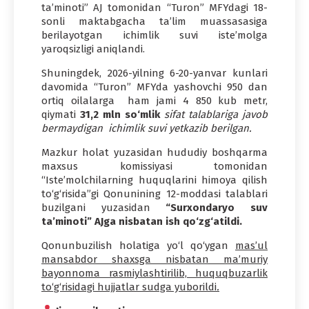
ta’minoti” AJ tomonidan “Turon” MFYdagi 18-
sonli maktabgacha ta’lim muassasasiga
berilayotgan ichimlik suvi iste’molga
yaroqsizligi aniqlandi.
Shuningdek, 2026-yilning 6-20-yanvar kunlari
davomida “Turon” MFYda yashovchi 950 dan
ortiq oilalarga ham jami 4 850 kub metr,
qiymati
31,2 mln so‘mlik
sifat talablariga javob
bermaydigan ichimlik suvi yetkazib berilgan.
Mazkur holat yuzasidan hududiy boshqarma
maxsus komissiyasi tomonidan
“Iste’molchilarning huquqlarini himoya qilish
to‘g‘risida”gi Qonunining 12-moddasi talablari
buzilgani yuzasidan
“Surxondaryo suv
ta’minoti” AJga nisbatan ish qo‘zg‘atildi.
Qonunbuzilish holatiga yo‘l qo‘ygan
mas’ul
mansabdor shaxsga nisbatan ma’muriy
bayonnoma rasmiylashtirilib, huquqbuzarlik
to‘g‘risidagi hujjatlar sudga yuborildi
.