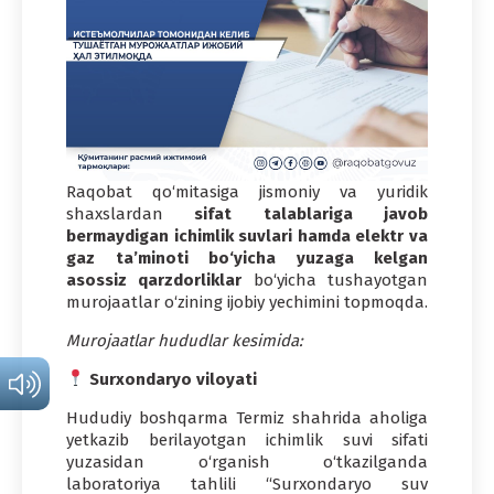
Raqobat qo‘mitasiga jismoniy va yuridik
shaxslardan
sifat talablariga javob
bermaydigan ichimlik suvlari hamda elektr va
gaz ta’minoti bo‘yicha yuzaga kelgan
asossiz qarzdorliklar
bo‘yicha tushayotgan
murojaatlar o‘zining ijobiy yechimini topmoqda.
Murojaatlar hududlar kesimida:
Surxondaryo viloyati
Hududiy boshqarma Termiz shahrida aholiga
yetkazib berilayotgan ichimlik suvi sifati
yuzasidan o‘rganish o‘tkazilganda
laboratoriya tahlili “Surxondaryo suv