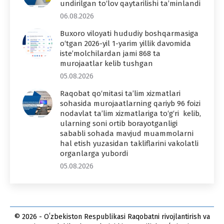
undirilgan to‘lov qaytarilishi ta’minlandi
06.08.2026
Buxoro viloyati hududiy boshqarmasiga
o‘tgan 2026-yil 1-yarim yillik davomida
iste’molchilardan jami 868 ta
murojaatlar kelib tushgan
05.08.2026
Raqobat qo‘mitasi ta’lim xizmatlari
sohasida murojaatlarning qariyb 96 foizi
nodavlat ta’lim xizmatlariga to‘g‘ri kelib,
ularning soni ortib borayotganligi
sababli sohada mavjud muammolarni
hal etish yuzasidan takliflarini vakolatli
organlarga yubordi
05.08.2026
© 2026 - Oʻzbekiston Respublikasi Raqobatni rivojlantirish va