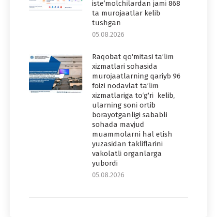
iste’molchilardan jami 868
ta murojaatlar kelib
tushgan
05.08.2026
Raqobat qo‘mitasi ta’lim
xizmatlari sohasida
murojaatlarning qariyb 96
foizi nodavlat ta’lim
xizmatlariga to‘g‘ri kelib,
ularning soni ortib
borayotganligi sababli
sohada mavjud
muammolarni hal etish
yuzasidan takliflarini
vakolatli organlarga
yubordi
05.08.2026