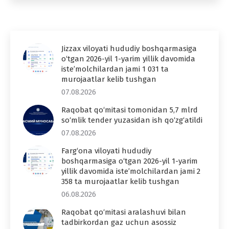
Jizzax viloyati hududiy boshqarmasiga
o‘tgan 2026-yil 1-yarim yillik davomida
iste’molchilardan jami 1 031 ta
murojaatlar kelib tushgan
07.08.2026
Raqobat qo‘mitasi tomonidan 5,7 mlrd
so‘mlik tender yuzasidan ish qo‘zg‘atildi
07.08.2026
Farg‘ona viloyati hududiy
boshqarmasiga o‘tgan 2026-yil 1-yarim
yillik davomida iste’molchilardan jami 2
358 ta murojaatlar kelib tushgan
06.08.2026
Raqobat qo‘mitasi aralashuvi bilan
tadbirkordan gaz uchun asossiz