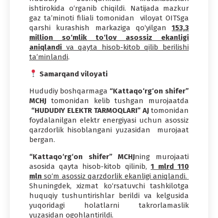
ishtirokida o‘rganib chiqildi. Natijada mazkur
gaz ta’minoti filiali tomonidan viloyat OITSga
qarshi kurashish markaziga qo‘yilgan
153,3
million so‘mlik to‘lov asossiz ekanligi
aniqlandi
va qayta hisob-kitob qilib berilishi
ta’minlandi
.
Samarqand viloyati
Hududiy boshqarmaga
“Kattaqo‘rg‘on shifer”
MCHJ
tomonidan kelib tushgan murojaatda
“HUDUDIY ELEKTR TARMOQLARI” AJ
tomonidan
foydalanilgan elektr energiyasi uchun asossiz
qarzdorlik hisoblangani yuzasidan murojaat
bergan.
“Kattaqo‘rg‘on shifer” MCHJ
ning murojaati
asosida qayta hisob-kitob qilinib,
1 mlrd 110
mln
so‘m asossiz qarzdorlik ekanligi aniqlandi.
Shuningdek, xizmat ko‘rsatuvchi tashkilotga
huquqiy tushuntirishlar berildi va kelgusida
yuqoridagi holatlarni takrorlamaslik
yuzasidan ogohlantirildi.