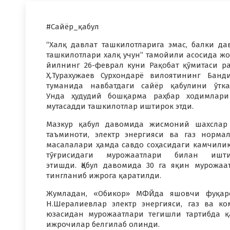
#Сайёр_қабул
“Халқ давлат ташкилотларига эмас, балки да
ташкилотлари халқ учун” тамойили асосида ж
йилнинг 26-феврал куни Рақобат қўмитаси р
Ҳ.Турахужаев Сурхондарё вилоятининг Банд
туманида навбатдаги сайёр қабулини ўтка
Унда ҳудудий бошқарма раҳбар ходимлар
мутасадди ташкилотлар иштирок этди.
Мазкур қабул давомида жисмоний шахслар
таъминоти, электр энергияси ва газ норма
масалалари ҳамда савдо соҳасидаги камчили
тўғрисидаги мурожаатлари билан ишти
этишди. Қабул давомида 30 га яқин мурожаа
тингланиб ижрога қаратилди.
Жумладан, «Обикор» МФЙда яшовчи фуқарола
Н.Шералиевлар электр энергияси, газ ва 
юзасидан мурожаатлари тегишли тартибда 
ижрочилар белгилаб олинди.