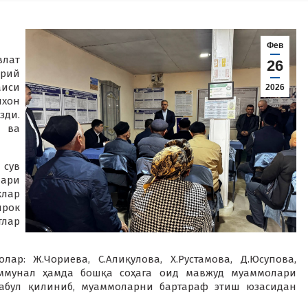
Фев
влат
26
орий
аиси
2026
ихон
зди.
и ва
 сув
лари
клар
рок
тлар
р: Ж.Чориева, С.Алиқулова, Х.Рустамова, Д.Юсупова,
коммунал ҳамда бошқа соҳага оид мавжуд муаммолари
қабул қилиниб, муаммоларни бартараф этиш юзасидан