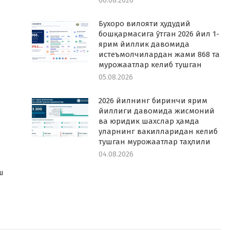
06.08.2026
Бухоро вилояти ҳудудий
бошқармасига ўтган 2026 йил 1-
ярим йиллик давомида
истеъмолчилардан жами 868 та
мурожаатлар келиб тушган
05.08.2026
2026 йилнинг биринчи ярим
йиллиги давомида жисмоний
ва юридик шахслар ҳамда
уларнинг вакилларидан келиб
тушган мурожаатлар таҳлили
04.08.2026
а
ш