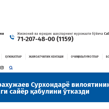
ҲУЖЖАТЛАР
ЖАМОАТЧИЛИК КЕНГАШИ
ОЧИҚ МАЪЛУМОТЛАР
ОҒЛАНИШ
ами
Жисмоний ва юридик шахсларнинг мурожаати бўйича
Ca
71-207-48-00 (1159)
ҲУЖЖАТЛАР
ЖАМОАТЧИЛИК КЕНГАШИ
ОЧИҚ МАЪЛУМОТЛАР
Б
E
TTER
INSTAGRAM
E
PAGE
ENS
OPENS
урахужаев Сурхондарё вилоятини
IN
ги сайёр қабулини ўтказди
W
NEW
W
NDOW
WINDOW