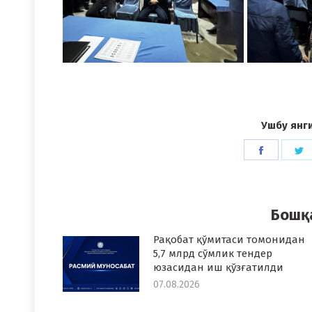
Ушбу янг
Share
S
on
o
Faceboo
T
Бошқ
Рақобат қўмитаси томонидан
5,7 млрд сўмлик тендер
юзасидан иш қўзғатилди
07.08.2026