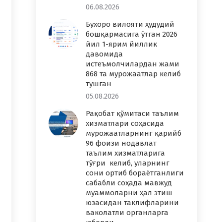
06.08.2026
Бухоро вилояти ҳудудий
бошқармасига ўтган 2026
йил 1-ярим йиллик
давомида
истеъмолчилардан жами
868 та мурожаатлар келиб
тушган
05.08.2026
Рақобат қўмитаси таълим
хизматлари соҳасида
мурожаатларнинг қарийб
96 фоизи нодавлат
таълим хизматларига
тўғри келиб, уларнинг
сони ортиб бораётганлиги
сабабли соҳада мавжуд
муаммоларни ҳал этиш
юзасидан таклифларини
ваколатли органларга