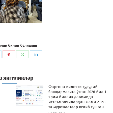
илик билан бўлишиш
hare
Share
Share
Share
n
on
on
on
k
witter
Pinterest
WhatsApp
LinkedIn
а янгиликлар
Фарғона вилояти ҳудудий
бошқармасига ўтган 2026 йил 1-
ярим йиллик давомида
истеъмолчилардан жами 2 358
та мурожаатлар келиб тушган