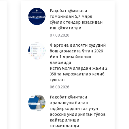
Рақобат қўмитаси
томонидан 5,7 млрд
сўмлик тендер юзасидан
иш қўзғатилди
07.08.2026
Фарғона вилояти ҳудудий
бошқармасига ўтган 2026
йил 1-ярим йиллик
давомида
истеъмолчилардан жами 2
358 та мурожаатлар келиб
тушган
06.08.2026
Рақобат қўмитаси
аралашуви билан
тадбиркордан газ учун
асоссиз ундирилган тўлов
қайтарилиши
таъминланди