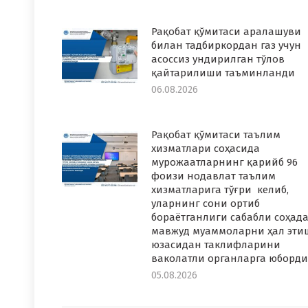
Рақобат қўмитаси аралашуви
билан тадбиркордан газ учун
асоссиз ундирилган тўлов
қайтарилиши таъминланди
06.08.2026
Рақобат қўмитаси таълим
хизматлари соҳасида
мурожаатларнинг қарийб 96
фоизи нодавлат таълим
хизматларига тўғри келиб,
уларнинг сони ортиб
бораётганлиги сабабли соҳад
мавжуд муаммоларни ҳал эти
юзасидан таклифларини
ваколатли органларга юборди
05.08.2026