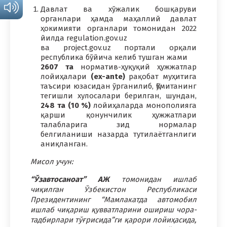
Давлат ва хўжалик бошқаруви
органлари ҳамда маҳаллий давлат
ҳокимияти органлари томонидан 2022
йилда regulation.gov.uz
ва project.gov.uz портали орқали
республика бўйича келиб тушган жами
2607 та
норматив-ҳуқуқий ҳужжатлар
лойиҳалари
(ex-ante)
рақобат муҳитига
таъсири юзасидан ўрганилиб, Қўмитанинг
тегишли хулосалари берилган, шундан,
248 та (10 %)
лойиҳаларда монополияга
қарши қонунчилик ҳужжатлари
талабларига зид нормалар
белгиланиши назарда тутилаётганлиги
аниқланган.
Мисол учун:
“Ўзавтосаноат” АЖ
томонидан ишлаб
чиқилган Ўзбекистон Республикаси
Президентининг “Мамлакатда автомобил
ишлаб чиқариш қувватларини ошириш чора-
тадбирлари тўғрисида”ги қарори лойиҳасида,