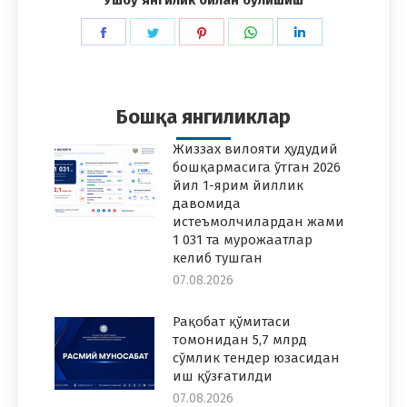
Share
Share
Share
Share
Share
on
on
on
on
on
Facebook
Twitter
Pinterest
WhatsApp
LinkedIn
Бошқа янгиликлар
Жиззах вилояти ҳудудий
бошқармасига ўтган 2026
йил 1-ярим йиллик
давомида
истеъмолчилардан жами
1 031 та мурожаатлар
келиб тушган
07.08.2026
Рақобат қўмитаси
томонидан 5,7 млрд
сўмлик тендер юзасидан
иш қўзғатилди
07.08.2026