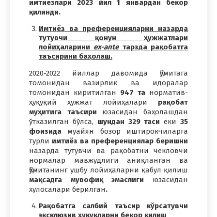
имтиёзлари 2023 йил 1 январдан бекор
қилинди.
Имтиёз ва преференцияларни назарда
тутувчи қонун ҳужжатлари
лойиҳаларини
ex-ante
тарзда рақобатга
таъсирини баҳолаш.
2020-2022 йиллар давомида Қўмитага
томонидан вазирлик ва идоралар
томонидан киритилган
947 та
норматив-
ҳуқуқий ҳужжат лойиҳалари
рақобат
муҳитига таъсири
юзасидан баҳолашдан
ўтказилган бўлса,
шундан 329 таси
ёки
35
фоизида
муайян бозор иштирокчиларга
турли
имтиёз ва преференциялар беришни
назарда тутувчи ва рақобатни чекловчи
нормалар мавжудлиги аниқланган ва
Қўмитанинг ушбу лойиҳаларни қабул қилиш
мақсадга мувофиқ эмаслиги
юзасидан
хулосалари берилган
.
Рақобатга салбий таъсир кўрсатувчи
эксклюзив ҳуқуқларни
бекор қилиш