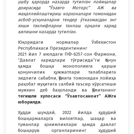
ушбу қарорда назарда тутилган лойиҳалар
доирасида “Ўзавто Моторс” АЖ ва
маҳаллийлаштириш корхоналари томонидан
асбоб-ускуналарни тендер ўтказмасдан энг
яхши таклифларни танлаш орқали харид
қилишни назарда тутилган.
Юқоридаги нормалар Ўзбекистон
Республикаси Президентининг
2021 йил 7 июлдаги ПФ-6257-сон Фармони,
“Давлат харидлари тўғрисида”ги Қонун
ҳамда бошқа монополияга қарши
қонунчилик ҳужжатлари талабларига
зидлиги сабабли, Қўмита томонидан лойиҳа
рақобат муҳитига салбий таъсир кўрсатиши
мумкин деб баҳоланди ва Қўмитанинг
тегишли хулосаси “Ўзавтосаноат” АЖга
юборилди.
Ҳудди шундай, 2022 йилда ҳудудий
бошқармаларга вилоятлар, шаҳар ва
туманлар ҳокимликлари ҳамда давлат
бошқарув органларининг ҳудудий