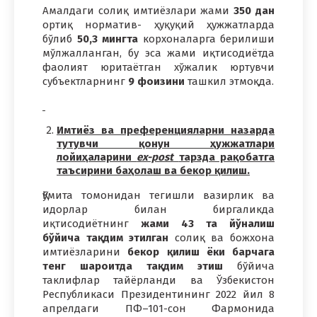
Амалдаги солиқ имтиёзлари жами
350
дан
ортиқ норматив- ҳуқуқий ҳужжатларда
бўлиб
50,3
мингта
корхоналарга берилиши
мўлжалланган, бу эса жами иқтисодиётда
фаолият юритаётган хўжалик юртувчи
субъектларнинг
9
фоизини
ташкил этмоқда.
Имтиёз ва преференцияларни назарда
тутувчи қонун ҳужжатлари
лойиҳаларини
ex-post
тарзда рақобатга
таъсирини баҳолаш ва бекор қилиш.
Қўмита томонидан тегишли вазирлик ва
идорлар билан биргаликда
иқтисодиётнинг
жами 43 та йўналиш
бўйича тақдим этилган
солиқ ва божхона
имтиёзларини
бекор қилиш ёки барчага
тенг шароитда тақдим этиш
бўйича
таклифлар тайёрланди ва Ўзбекистон
Республикаси Президентининг 2022 йил 8
апрелдаги ПФ–101-сон Фармонида