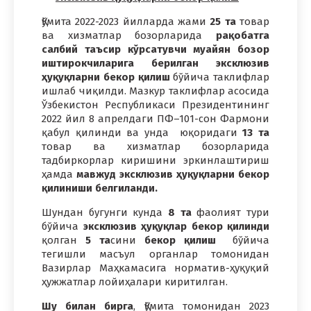
Қўмита 2022-2023 йилларда жами
25
та
товар
ва хизматлар бозорларида
рақобатга
салбий таъсир кўрсатувчи муайян бозор
иштирокчиларига берилган эксклюзив
ҳуқуқларни
бекор қилиш
бўйича таклифлар
ишлаб чиқилди. Мазкур таклифлар асосида
Ўзбекистон Республикаси Президентининг
2022 йил 8 апрелдаги ПФ–101-сон Фармони
қабул қилинди ва унда юқоридаги
13 та
товар ва хизматлар бозорларида
тадбиркорлар киришини эркинлаштириш
ҳамда
мавжуд эксклюзив ҳуқуқларни бекор
қилиниши
белгиланди.
Шундан бугунги кунда
8 та
фаолият тури
бўйича
эксклюзив ҳуқуқлар бекор қилинди
қолган
5 та
сини
бекор қилиш
бўйича
тегишли масъул органлар томонидан
Вазирлар Маҳкамасига норматив-ҳуқуқий
ҳужжатлар лойиҳалари киритилган.
Шу билан бирга
, Қўмита томонидан 2023