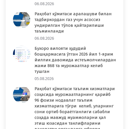
06.08.2026
Рақобат қўмитаси аралашуви билан
тадбиркордан газ учун асоссиз
ундирилган тўлов қайтарилиши
таъминланди
06.08.2026
Бухоро вилояти ҳудудий
бошқармасига ўтган 2026 йил 1-ярим
йиллик давомида истеъмолчилардан
жами 868 та мурожаатлар келиб
тушган
05.08.2026
Рақобат қўмитаси таълим хизматлари
соҳасида мурожаатларнинг қарийб
96 фоизи нодавлат таълим
хизматларига тўғри келиб, уларнинг
сони ортиб бораётганлиги сабабли
соҳада мавжуд муаммоларни ҳал
этиш юзасидан таклифларини
ваколатли органларга юборди