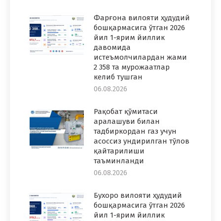
Фарғона вилояти ҳудудий
бошқармасига ўтган 2026
йил 1-ярим йиллик
давомида
истеъмолчилардан жами
2 358 та мурожаатлар
келиб тушган
06.08.2026
Рақобат қўмитаси
аралашуви билан
тадбиркордан газ учун
асоссиз ундирилган тўлов
қайтарилиши
таъминланди
06.08.2026
Бухоро вилояти ҳудудий
бошқармасига ўтган 2026
йил 1-ярим йиллик