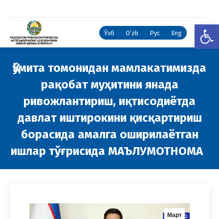
Open
Ўзб
Oʻzb
Рус
Eng
Қўмита томонидан мамлакатимизда
рақобат муҳитини янада
ривожлантириш, иқтисодиётда
давлат иштирокини қисқартириш
борасида амалга оширилаётган
ишлар тўғрисида МАЪЛУМОТНОМА
You are here:
Март