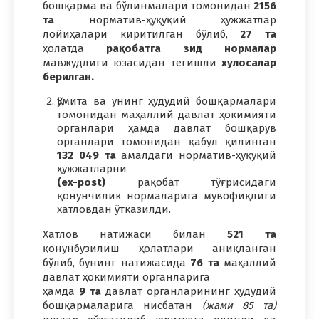
бошқарма ва бўлинмалари томонидан
2156
та
норматив-ҳуқуқий ҳужжатлар
лойиҳалари киритилган бўлиб,
27 та
ҳолатда
рақобатга зид нормалар
мавжудлиги юзасидан тегишли
хулосалар
берилган.
Қўмита ва унинг ҳудудий бошқармалари
томонидан маҳаллий давлат ҳокимияти
органлари ҳамда давлат бошқарув
органлари томонидан қабул қилинган
132 049 та
амалдаги норматив-ҳуқуқий
ҳужжатларни
(ex-post)
рақобат тўғрисидаги
қонунчилик нормаларига мувофиқлиги
хатловдан ўтказилди.
Хатлов натижаси билан
521 та
қонунбузилиш ҳолатлари аниқланган
бўлиб, бунинг натижасида
76 та
маҳаллий
давлат ҳокимияти органларига
ҳамда
9 та
давлат органларининг ҳудудий
бошқармаларига нисбатан
(жами 85 та)