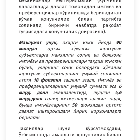
механизмлар келтирилмаган (кўпчилик
давлатларда давлат томонидан имтиёз ва
преференциялар кўринишида бериладиган
кўмак қонунчилик билан тартибга
солинади, биринчи навбатда рақобат
тўғрисидаги қонунчилик доирасида).
Маълумот учун,
охирги икки йилда
90
мингдан
ортиқ хўжалик юритувчи
субъектларга манзилли солиқ ва божхона
имтиёзи ва преференциялари тақдим этилган
бўлиб, уларнинг сони бозордаги хўжалик
юритувчи субъектларнинг умумий сонининг
атиги
18 фоизини
ташкил этади. Имтиёз ва
преференцияларнинг умумий суммаси эса
6
млрд.
долл
эквивалентида, шундан
4,6
млрд.долл
солиқ имтиёзлари ташкил этади,
бунда имтиёзларнинг
50
фоизидан ортиғи
давлат иштирокидаги йирик корхоналарга
берилган.
Таҳлиллар шуни кўрсатмоқдаки,
Ўзбекистонда амалдаги қонунчилик билан