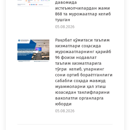
давомида
истеъмолчилардан жами
868 та мурожаатлар келиб
тушган
05.08.2026
Рақобат қўмитаси таълим
хизматлари соҳасида
мурожаатларнинг қарийб
96 фоизи нодавлат
таълим хизматларига
тўғри келиб, уларнинг
сони ортиб бораётганлиги
сабабли соҳада мавжуд
муаммоларни ҳал этиш
юзасидан таклифларини
ваколатли органларга
юборди
05.08.2026