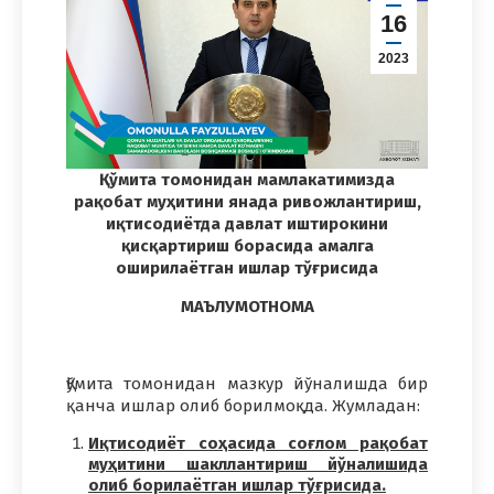
16
2023
Қўмита томонидан мамлакатимизда
рақобат муҳитини янада ривожлантириш,
иқтисодиётда давлат иштирокини
қисқартириш борасида амалга
оширилаётган ишлар тўғрисида
МАЪЛУМОТНОМА
Қўмита томонидан мазкур йўналишда бир
қанча ишлар олиб борилмоқда. Жумладан:
Иқтисодиёт соҳасида соғлом рақобат
муҳитини шакллантириш йўналишида
олиб борилаётган ишлар тўғрисида.