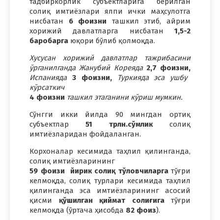
тадбиркорлик субъектларига берилган
солиқ имтиёзлари ялпи ички маҳсулотга
нисбатан
6
фоизни
ташкил этиб, айрим
хорижий давлатларга нисбатан
1,5-2
баробарга
юқори бўлиб қолмоқда.
Хусусан хорижий давлатлар тажрибасини
ўрганилганда Жанубий Кореяда
2,7
фоизни,
Испанияда
3
фоизни,
Туркияда эса ушбу
кўрсаткич
4
фоизни
ташкил этаганини кўриш мумкин.
Сўнгги икки йилда 90 мингдан ортиқ
субъектлар
51
трлн.сўмлик
солиқ
имтиёзларидан фойдаланган.
Корхоналар кесимида таҳлил қилинганда,
солиқ имтиёзларининг
59
фоизи
йирик
солиқ тўловчиларга
тўғри
келмоқда, солиқ турлари кесимида таҳлил
қилинганда эса имтиёзларининг асосий
қисми
қўшилган қиймат солиғига
тўғри
келмоқда (ўртача ҳисобда
82
фоиз
).