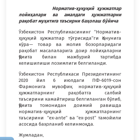
Норматив-ҳуқуқий ҳужжатлар
лойиҳалари ва амалдаги ҳужжатларни
рақобат муҳитига таъсирни баҳолаш бўйича
Ўзбекистон Республикасининг “Норматив-
ҳуқуқий ҳужжатлар тўғрисида”ги Қонунига
кўра— товар ва молия бозорларидаги
рақобат масалаларига доир лойиҳаларни
Қўмита билан мажбурий тартибда
келишилиши лозимлиги белгиланди.
Ўзбекистон Республикаси Президентининг
2020 йил 6 июлдаги ПФ-6019-сон
Фармонига мувофиқ норматив-ҳуқуқий
ҳужжатларнинг рақобатга салбий
таъсирини камайтириш белгиланган бўлиб,
Қўмита томонидан доимий равишда
норматив-ҳуқуқий ҳужжатларнинг
таъсирини “ex-ante” ва “ex-post” тамойили
асосида баҳоланиб келинмоқда.
Жумладан,