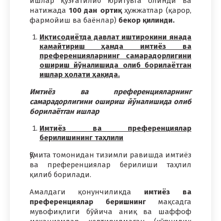
ишлар қўзғатилиб юритувга олинди ва
натижада
100 дан ортиқ
ҳужжатлар (қарор,
фармойиш ва баёнлар)
бекор қилинди.
Иқтисодиётда давлат иштирокини янада
камайтириш ҳамда имтиёз ва
преференцияларнинг самарадорлигини
ошириш йўналишида олиб борилаётган
ишлар ҳолати ҳақида.
Имтиёз ва преференцияларнинг
самарадорлигини ошириш йўналишида олиб
борилаётган ишлар
Имтиёз ва преференциялар
берилишининг таҳлили
Қўмита томонидан тизимли равишда имтиёз
ва преференциялар берилиши таҳлил
қилиб борилади.
Амалдаги қонунчиликда
имтиёз ва
преференциялар беришнинг
мақсадга
мувофиқлиги бўйича аниқ ва шаффоф