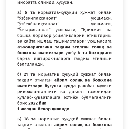
инобатга олинди. Хусусан:
а)
6 та
норматив-ҳуқуқий ҳужжат билан
“Ўзбекипаксаноат” уюшмаси,
“Ўзбекбалиқсаноат” уюшмаси,
“Ўзчармсаноат” уюшмаси, “Қизилмия ва
бошқа доривор ўсимликларни етиштириш
ва қайта ишлаш ташкилотлари” уюшмасига
аъзоларигагина тақдим этилган солиқ ва
божхона имтиёзлари
ушбу
4 та бозордаги
барча иштирокчиларга тақдим этилиши
белгиланди.
б)
21
та
норматив ҳуқуқий хужжат билан
тақдим этилган
айрим солиқ ва божхона
имтиёзлари бугунги кунда
рақобат муҳити
ривожланганлиги ва давлат томонидан
қўллаб-қувватлашга эҳтиёж бўлмаганлиги
боис
2022 йил
1 июлдан бекор қилинди.
в)
18
та
норматив ҳуқуқий хужжат билан
тақдим этилган
айрим солиқ ва божхона