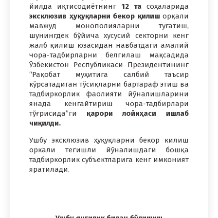
йилда иқтисодиётнинг
12 та
соҳаларида
эксклюзив ҳуқуқларни бекор қилиш
орқали
мавжуд монополияларни тугатиш,
шунингдек бўйича хусусий секторни кенг
жалб қилиш юзасидан навбатдаги амалий
чора-тадбирларни белгилаш мақсадида
Ўзбекистон Республикаси Президентининг
“Рақобат муҳитига салбий таъсир
кўрсатадиган тўсиқларни бартараф этиш ва
тадбиркорлик фаолияти йўналишларини
янада кенгайтириш чора-тадбирлари
тўғрисида”ги
қарори лойиҳаси ишлаб
чиқилди.
Ушбу эксклюзив ҳуқуқларни бекор килиш
оркали тегишли йўналишдаги бошқа
тадбиркорлик субъектларига кенг имконият
яратилади.
Ушбу янгилик билан бўлишиш