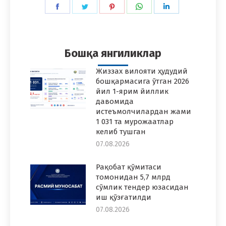
Share
Share
Share
Share
Share
on
on
on
on
on
Facebook
Twitter
Pinterest
WhatsApp
LinkedIn
Бошқа янгиликлар
Жиззах вилояти ҳудудий
бошқармасига ўтган 2026
йил 1-ярим йиллик
давомида
истеъмолчилардан жами
1 031 та мурожаатлар
келиб тушган
07.08.2026
Рақобат қўмитаси
томонидан 5,7 млрд
сўмлик тендер юзасидан
иш қўзғатилди
07.08.2026