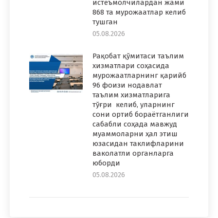
истеъмолчилардан жами
868 та мурожаатлар келиб
тушган
05.08.2026
Рақобат қўмитаси таълим
хизматлари соҳасида
мурожаатларнинг қарийб
96 фоизи нодавлат
таълим хизматларига
тўғри келиб, уларнинг
сони ортиб бораётганлиги
сабабли соҳада мавжуд
муаммоларни ҳал этиш
юзасидан таклифларини
ваколатли органларга
юборди
05.08.2026