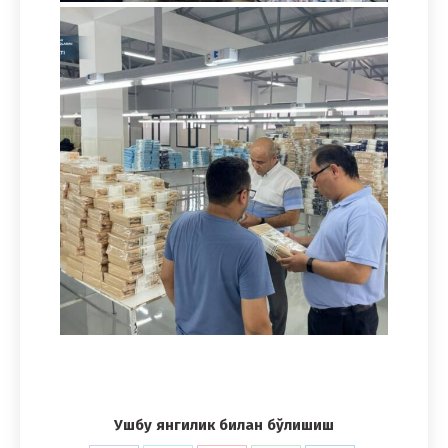
Ушбу янгилик билан бўлишиш