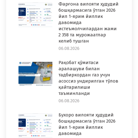
Фарғона вилояти ҳудудий
бошқармасига ўтган 2026
йил 1-ярим йиллик
давомида
истеъмолчилардан жами
2 358 та мурожаатлар
келиб тушган
06.08.2026
Рақобат қўмитаси
аралашуви билан
тадбиркордан газ учун
асоссиз ундирилган тўлов
қайтарилиши
таъминланди
06.08.2026
Бухоро вилояти ҳудудий
бошқармасига ўтган 2026
йил 1-ярим йиллик
давомида