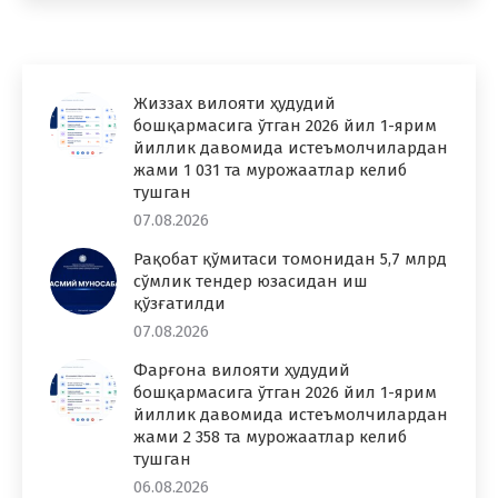
Жиззах вилояти ҳудудий
бошқармасига ўтган 2026 йил 1-ярим
йиллик давомида истеъмолчилардан
жами 1 031 та мурожаатлар келиб
тушган
07.08.2026
Рақобат қўмитаси томонидан 5,7 млрд
сўмлик тендер юзасидан иш
қўзғатилди
07.08.2026
Фарғона вилояти ҳудудий
бошқармасига ўтган 2026 йил 1-ярим
йиллик давомида истеъмолчилардан
жами 2 358 та мурожаатлар келиб
тушган
06.08.2026