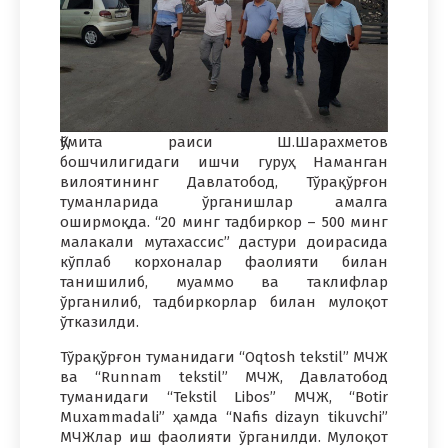
Қўмита раиси Ш.Шарахметов
бошчилигидаги ишчи гуруҳ Наманган
вилоятининг Давлатобод, Тўрақўрғон
туманларида ўрганишлар амалга
оширмоқда. “20 минг тадбиркор – 500 минг
малакали мутахассис” дастури доирасида
кўплаб корхоналар фаолияти билан
танишилиб, муаммо ва таклифлар
ўрганилиб, тадбиркорлар билан мулоқот
ўтказилди.
Тўрақўрғон туманидаги “Oqtosh tekstil” МЧЖ
ва “Runnam tekstil” МЧЖ, Давлатобод
туманидаги ‘‘Tekstil Libos” МЧЖ, “Botir
Muxammadali” ҳамда “Nafis dizayn tikuvchi”
МЧЖлар иш фаолияти ўрганилди. Мулоқот