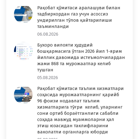
Рақобат қўмитаси аралашуви билан
тадбиркордан газ учун асоссиз
ундирилган тўлов қайтарилиши
таъминланди
06.08.2026
Бухоро вилояти ҳудудий
бошқармасига ўтган 2026 йил 1-ярим
йиллик давомида истеъмолчилардан
жами 868 та мурожаатлар келиб
тушган
05.08.2026
Рақобат қўмитаси таълим хизматлари
соҳасида мурожаатларнинг қарийб
96 фоизи нодавлат таълим
хизматларига тўғри келиб, уларнинг
сони ортиб бораётганлиги сабабли
соҳада мавжуд муаммоларни ҳал
этиш юзасидан таклифларини
ваколатли органларга юборди