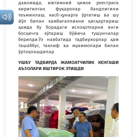
давомида, ижтимоий ҳимоя реестрига
киритилган фуқаролар бандлигини
таъминлаш, касб-ҳунарга ўргатиш ва шу
йўл билан камбағалликни қисқартириш
ҳамда бу борадаги ислоҳотларни янги
босқичга кўтариш бўйича тушунчалар
берилди.Ўз навбатида тадбиркорлар ҳам
ташаббус, таклиф ва муаммолари билан
ўртоқлашдилар
УШБУ ТАДБИРДА ЖАМОАТЧИЛИК КЕНГАШИ
АЪЗОЛАРИ ИШТИРОК ЭТИШДИ