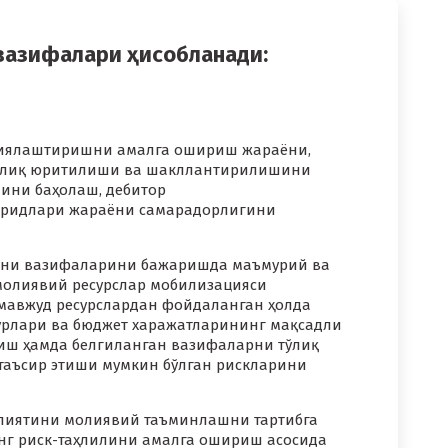
вазифалари ҳисобланади:
олиялаштиришни амалга ошириш жараёни,
 тўлиқ юритилиши ва шакллантирилишини
ини баҳолаш, дебитор
харидлари жараёни самарадорлигини
ларни вазифаларини бажаришда маъмурий ва
олиявий ресурслар мобилизацияси
мавжуд ресурслардан фойдаланган ҳолда
урлари ва бюджет харажатларининг мақсадли
иш ҳамда белгиланган вазифаларни тўлиқ
 таъсир этиши мумкин бўлган рискларини
аолиятини молиявий таъминлашни тартибга
нг риск-таҳлилини амалга ошириш асосида