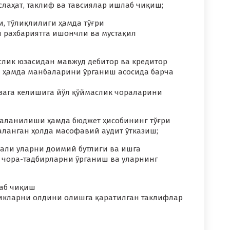
лаҳат, таклиф ва тавсиялар ишлаб чиқиш;
, тўлиқлилиги ҳамда тўғри
 рахбариятга ишончли ва мустақил
аслик юзасидан мавжуд дебитор ва кредитор
и ҳамда манбаларини ўрганиш асосида барча
зага келишига йўл қўймаслик чораларини
даланилиши ҳамда бюджет ҳисобининг тўғри
ланган ҳолда масофавий аудит ўтказиш;
ли уларни доимий бутлиги ва ишга
чора-тадбирларни ўрганиш ва уларнинг
лаб чиқиш
икларни олдини олишга қаратилган таклифлар