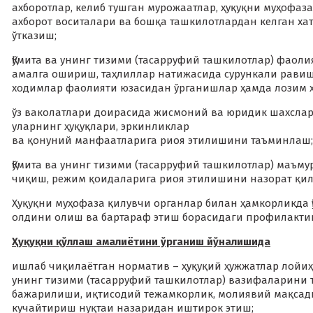
ахборотлар, келиб тушган мурожаатлар, ҳуқуқни муҳофа
ахборот воситалари ва бошқа ташкилотлардан келган ха
ўтказиш;
Қўмита ва унинг тизими (тасарруфий ташкилотлар) фаол
амалга ошириш, таҳлиллар натижасида сурункали равишд
ходимлар фаолияти юзасидан ўрганишлар ҳамда лозим ҳ
ўз ваколатлари доирасида жисмоний ва юридик шахсла
уларнинг ҳуқуқлари, эркинликлар
ва қонуний манфаатларига риоя этилишини таъминлаш;
Қўмита ва унинг тизими (тасарруфий ташкилотлар) маъм
чиқиш, режим қоидаларига риоя этилишини назорат қи
Ҳуқуқни муҳофаза қилувчи органлар билан ҳамкорликда 
олдини олиш ва бартараф этиш борасидаги профилакти
Ҳуқуқни қўллаш амалиётини ўрганиш йўналишида
ишлаб чиқилаётган норматив – ҳуқуқий ҳужжатлар лойи
унинг тизими (тасарруфий ташкилотлар) вазифаларини т
бажарилиши, иқтисодий тежамкорлик, молиявий мақсад
кучайтириш нуқтаи назаридан иштирок этиш;