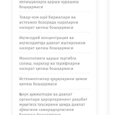
келишувларга қарши курашиш
бошқармаси
Товар-хом ашё биржалари ва
истеъмол бозорида нархларни
назорат қилиш бошқармаси
Иқтисодий концентрация ва
иқтисодиётда давлат иштирокини
назорат қилиш бошқармаси
Монополияга қарши тартибга
солиш, нархлар ва тарифларни
назорат қилиш бошқармаси
Истеъмолчилар ҳуқуқларини ҳимоя
қилиш бошқармаси
Қонун ҳужжатлари ва давлат
органлари қарорларининг рақобат
муҳитига таъсирини ҳамда давлат
кўмагини самарадорлигини
баҳолаш бошқармаси