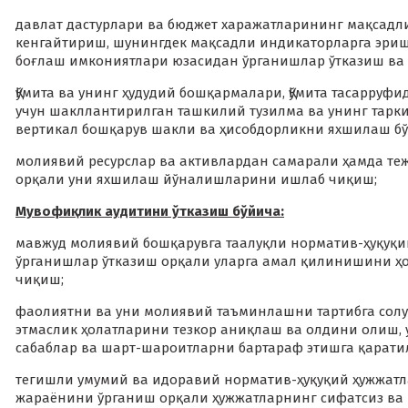
давлат дастурлари ва бюджет харажатларининг мақсад
кенгайтириш, шунингдек мақсадли индикаторларга э
боғлаш имкониятлари юзасидан ўрганишлар ўтказиш ва
Қўмита ва унинг ҳудудий бошқармалари, Қўмита тасарр
учун шакллантирилган ташкилий тузилма ва унинг тарки
вертикал бошқарув шакли ва ҳисобдорликни яхшилаш б
молиявий ресурслар ва активлардан самарали ҳамда 
орқали уни яхшилаш йўналишларини ишлаб чиқиш;
Мувофиқлик аудитини ўтказиш бўйича:
мавжуд молиявий бошқарувга таалуқли норматив-ҳуқуқи
ўрганишлар ўтказиш орқали уларга амал қилинишини 
чиқиш;
фаолиятни ва уни молиявий таъминлашни тартибга солу
этмаслик ҳолатларини тезкор аниқлаш ва олдини олиш, 
сабаблар ва шарт-шароитларни бартараф этишга қаратил
тегишли умумий ва идоравий норматив-ҳуқуқий ҳужжат
жараёнини ўрганиш орқали ҳужжатларнинг сифатсиз ва