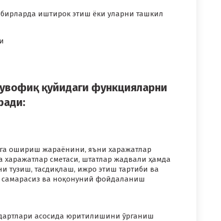
адбирларда иштирок этиш ёки уларни ташкил
и
мувофиқ қуйидаги функцияларни
ради:
а ошириш жараёнини, яъни харажатлар
а харажатлар сметаси, штатлар жадвали ҳамда
и тузиш, тасдиқлаш, ижро этиш тартиби ва
н самарасиз ва ноқонуний фойдаланиш
ндартлари асосида юритилишини ўрганиш