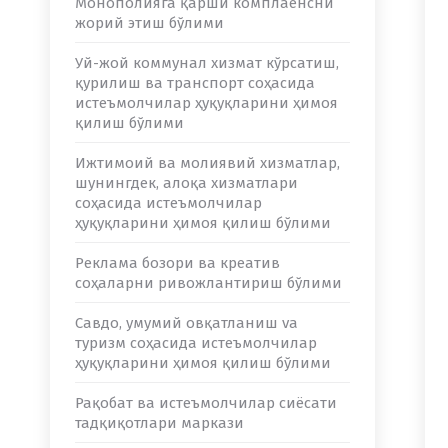
Монополияга қарши комплаенсни
жорий этиш бўлими
Уй-жой коммунал хизмат кўрсатиш,
қурилиш ва транспорт соҳасида
истеъмолчилар ҳуқуқларини ҳимоя
қилиш бўлими
Ижтимоий ва молиявий хизматлар,
шунингдек, алоқа хизматлари
соҳасида истеъмолчилар
ҳуқуқларини ҳимоя қилиш бўлими
Реклама бозори ва креатив
соҳаларни ривожлантириш бўлими
Савдо, умумий овқатланиш va
туризм соҳасида истеъмолчилар
ҳуқуқларини ҳимоя қилиш бўлими
Рақобат ва истеъмолчилар сиёсати
тадқиқотлари маркази