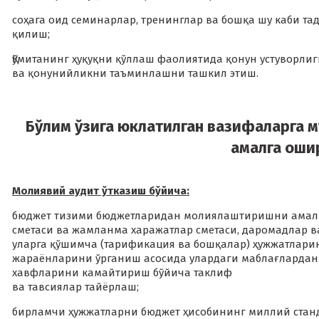
соҳага оид семинарлар, тренинглар ва бошқа шу каби т
қилиш;
Қўмитанинг ҳуқуқни қўллаш фаолиятида қонун устуворлиг
ва қонунийликни таъминлашни ташкил этиш.
Бўлим ўзига юклатилган вазифаларга 
амалга оши
Молиявий аудит ўтказиш бўйича:
бюджет тизими бюджетларидан молиялаштиришни амалг
сметаси ва жамланма харажатлар сметаси, даромадлар в
уларга қўшимча (тарификация ва бошқалар) ҳужжатларин
жараёнларини ўрганиш асосида улардаги маблағларда
хавфларини камайтириш бўйича таклиф
ва тавсиялар тайёрлаш;
бирламчи ҳужжатларни бюджет ҳисобининг миллий ста