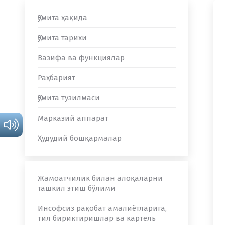
Қўмита ҳақида
Қўмита тарихи
Вазифа ва функциялар
Раҳбарият
Қўмита тузилмаси
Марказий аппарат
Ҳудудий бошқармалар
Жамоатчилик билан алоқаларни
ташкил этиш бўлими
Инсофсиз рақобат амалиётларига,
тил бириктиришлар ва картель