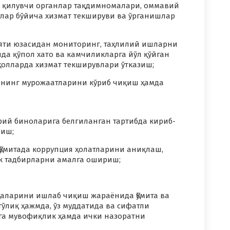
за қилувчи органлар тақдимномалари, оммавий
тлар бўйича хизмат текшируви ва ўрганишлар
ияти юзасидан мониторинг, таҳлилий ишларни
а қўпол хато ва камчиликларга йўл қўйган
олларда хизмат текширувлари ўтказиш;
рнинг мурожаатларини кўриб чиқиш ҳамда
урий биноларига белгиланган тартибда кириб-
лиш;
Қўмитада коррупция ҳолатларини аниқлаш,
к тадбирларни амалга ошириш;
ҳаларини ишлаб чиқиш жараёнида Қўмита ва
ўлиқ ҳажмда, ўз муддатида ва сифатли
га мувофиқлик ҳамда ички назоратни