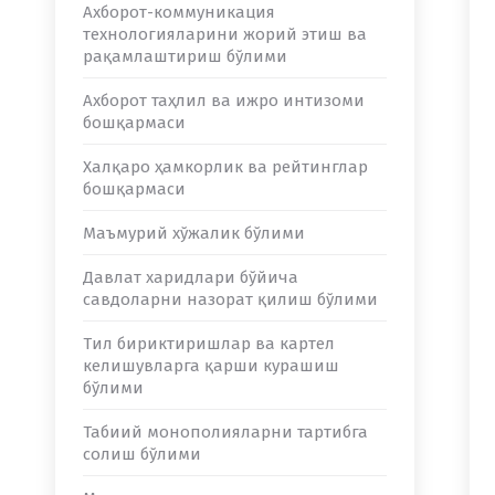
Ахборот-коммуникация
технологияларини жорий этиш ва
рақамлаштириш бўлими
Ахборот таҳлил ва ижро интизоми
бошқармаси
Халқаро ҳамкорлик ва рейтинглар
бошқармаси
Маъмурий хўжалик бўлими
Давлат харидлари бўйича
савдоларни назорат қилиш бўлими
Тил бириктиришлар ва картел
келишувларга қарши курашиш
бўлими
Табиий монополияларни тартибга
солиш бўлими