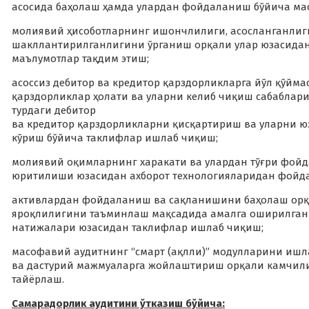
асосида баҳолаш ҳамда улардан фойдаланиш бўйича мас
молиявий ҳисоботларнинг ишончлилиги, асосланганлиги
шакллантирилганлигини ўрганиш орқали улар юзасидан
маълумотлар тақдим этиш;
асоссиз дебитор ва кредитор қарздорликларга йўл қўйм
қарздорликлар ҳолати ва уларни келиб чиқиш сабаблар
турдаги дебитор
ва кредитор қарздорликларни қисқартириш ва уларни ю
кўриш бўйича таклифлар ишлаб чиқиш;
молиявий оқимларнинг харакати ва улардан тўғри фой
юритилиши юзасидан ахборот технологияларидан фойда
активлардан фойдаланиш ва сақланишини баҳолаш орқа
яроқлилигини таъминлаш мақсадида амалга оширилган 
натижалари юзасидан таклифлар ишлаб чиқиш;
масофавий аудитнинг “смарт (ақлли)” модулларини иш
ва дастурий мажмуаларга жойлаштириш орқали камчил
тайёрлаш.
Самарадорлик аудитини ўтказиш бўйича: