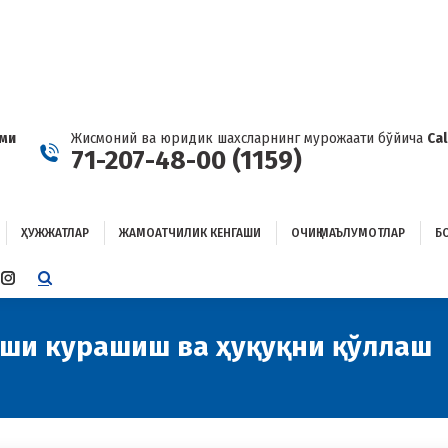
ҲУЖЖАТЛАР
ЖАМОАТЧИЛИК КЕНГАШИ
ОЧИҚ МАЪЛУМОТЛАР
ОҒЛАНИШ
ами
Жисмоний ва юридик шахсларнинг мурожаати бўйича
Ca
71-207-48-00 (1159)
ҲУЖЖАТЛАР
ЖАМОАТЧИЛИК КЕНГАШИ
ОЧИҚ МАЪЛУМОТЛАР
Б
E
TTER
INSTAGRAM
E
PAGE
ENS
OPENS
рши курашиш ва ҳуқуқни қўллаш
IN
W
NEW
W
NDOW
WINDOW