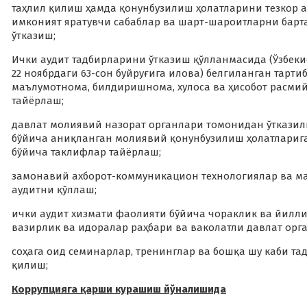
таҳлил қилиш ҳамда қонунбузилиш ҳолатларини тезкор 
имконият яратувчи сабаблар ва шарт-шароитларни барт
ўтказиш;
Ички аудит тадбирларини ўтказиш қўлланмасида (Ўзбеки
22 ноябрдаги 63-сон буйруғига илова) белгиланган тар
маълумотнома, билдиришнома, хулоса ва ҳисобот расми
тайёрлаш;
давлат молиявий назорат органлари томонидан ўтказил
бўйича аниқланган молиявий қонунбузилиш ҳолатларига
бўйича таклифлар тайёрлаш;
замонавий ахборот-коммуникацион технологиялар ва м
аудитни қўллаш;
ички аудит хизмати фаолияти бўйича чораклик ва йилл
вазирлик ва идоралар раҳбари ва ваколатли давлат орга
соҳага оид семинарлар, тренинглар ва бошқа шу каби т
қилиш;
Коррупцияга қарши курашиш йўналишида