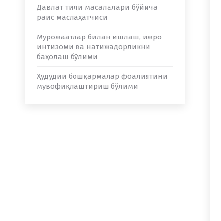
Давлат тили масалалари бўйича
раис маслаҳатчиси
Мурожаатлар билан ишлаш, ижро
интизоми ва натижадорликни
баҳолаш бўлими
Ҳудудий бошқармалар фоалиятини
мувофиқлаштириш бўлими