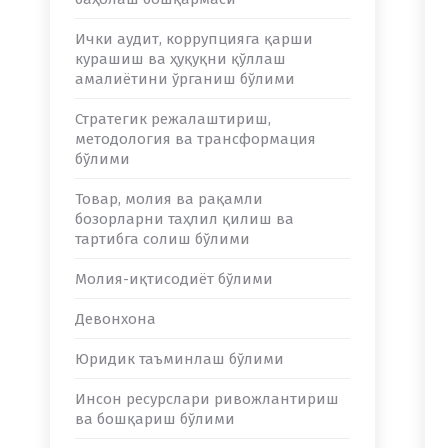
Ички аудит, коррупцияга қарши
курашиш ва ҳуқуқни қўллаш
амалиётини ўрганиш бўлими
Стратегик режалаштириш,
методология ва трансформация
бўлими
Товар, молия ва рақамли
бозорларни таҳлил қилиш ва
тартибга солиш бўлими
Молия-иқтисодиёт бўлими
Девонхона
Юридик таъминлаш бўлими
Инсон ресурслари ривожлантириш
ва бошқариш бўлими