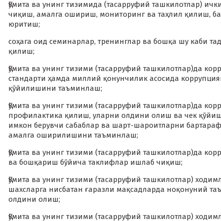
Қўмита ва унинг тизимида (тасарруфий ташкилотлар) ич
чиқиш, амалга ошириш, мониторинг ва таҳлил қилиш, б
юритиш;
соҳага оид семинарлар, тренинглар ва бошқа шу каби т
қилиш;
Қўмита ва унинг тизими (тасарруфий ташкилотлар)да кор
стандарти ҳамда миллий қонунчилик асосида коррупци
қўйилишини таъминлаш;
Қўмита ва унинг тизими (тасарруфий ташкилотлар)да кор
профилактика қилиш, уларни олдини олиш ва чек қўйишг
имкон берувчи сабаблар ва шарт-шароитларни бартара
амалга оширилишини таъминлаш;
Қўмита ва унинг тизими (тасарруфий ташкилотлар)да ко
ва бошқариш бўйича таклифлар ишлаб чиқиш;
Қўмита ва унинг тизими (тасарруфий ташкилотлар) ход
шахсларга нисбатан ғаразли мақсадларда ноқонуний та
олдини олиш;
Қўмита ва унинг тизими (тасарруфий ташкилотлар) ходи