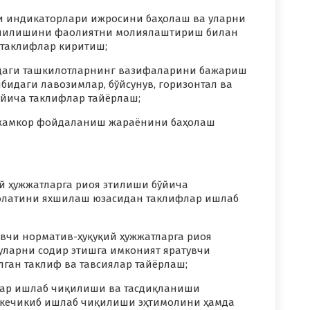
ли индикаторлари ижросини баҳолаш ва уларни
ришилишини фаолиятни молиялаштириш билан
 таклифлар киритиш;
уфидаги ташкилотларнинг вазифаларини бажариш
бидаги лавозимлар, бўйсунув, горизонтал ва
ўйича таклифлар тайёрлаш;
тежамкор фойдаланиш жараёнини баҳолаш
й ҳужжатларга риоя этилиши бўйича
ҳолатини яхшилаш юзасидан таклифлар ишлаб
вчи норматив-ҳуқуқий ҳужжатларга риоя
уларни содир этишга имконият яратувчи
ган таклиф ва тавсиялар тайёрлаш;
лар ишлаб чиқилиши ва тасдиқланиши
 кечикиб ишлаб чиқилиши эҳтимолини ҳамда