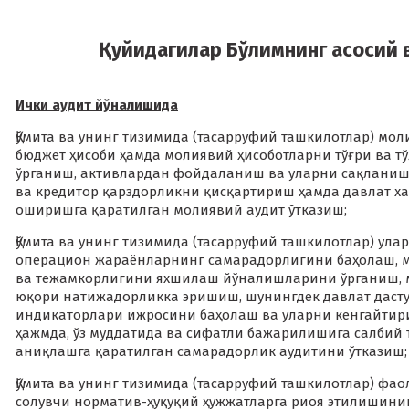
Қуйидагилар Бўлимнинг асосий 
Ички аудит йўналишида
Қўмита ва унинг тизимида (тасарруфий ташкилотлар) м
бюджет ҳисоби ҳамда молиявий ҳисоботларни тўғри ва
ўрганиш, активлардан фойдаланиш ва уларни сақланиш
ва кредитор қарздорликни қисқартириш ҳамда давлат 
оширишга қаратилган молиявий аудит ўтказиш;
Қўмита ва унинг тизимида (тасарруфий ташкилотлар) у
операцион жараёнларнинг самарадорлигини баҳолаш, м
ва тежамкорлигини яхшилаш йўналишларини ўрганиш, 
юқори натижадорликка эришиш, шунингдек давлат даст
индикаторлари ижросини баҳолаш ва уларни кенгайтир
ҳажмда, ўз муддатида ва сифатли бажарилишига салбий
аниқлашга қаратилган самарадорлик аудитини ўтказиш;
Қўмита ва унинг тизимида (тасарруфий ташкилотлар) ф
солувчи норматив-ҳуқуқий ҳужжатларга риоя этилишини