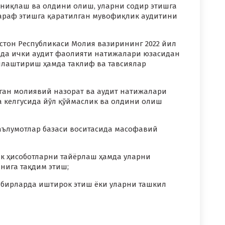
аниқлаш ва олдини олиш, уларни содир этишга
араф этишга қаратилган мувофиқлик аудитини
стон Республикаси Молия вазирининг 2022 йил
тибда ички аудит фаолияти натижалари юзасидан
йлаштириш ҳамда таклиф ва тавсиялар
ган молиявий назорат ва аудит натижалари
 келгусида йўл қўймаслик ва олдини олиш
аълумотлар базаси воситасида масофавий
ик ҳисоботларни тайёрлаш ҳамда уларни
нига тақдим этиш;
адбирларда иштирок этиш ёки уларни ташкил