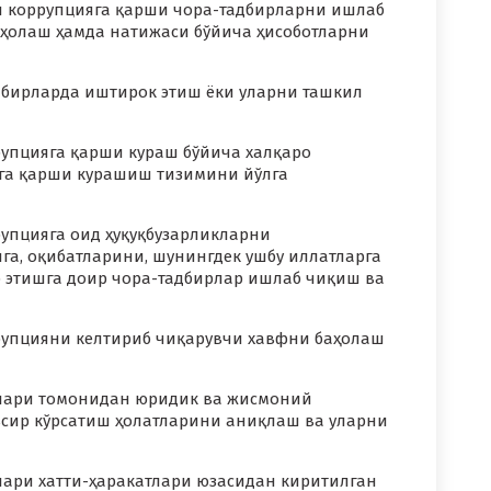
ки коррупцияга қарши чора-тадбирларни ишлаб
аҳолаш ҳамда натижаси бўйича ҳисоботларни
адбирларда иштирок этиш ёки уларни ташкил
рупцияга қарши кураш бўйича халқаро
яга қарши курашиш тизимини йўлга
рупцияга оид ҳуқуқбузарликларни
а, оқибатларини, шунингдек ушбу иллатларга
ф этишга доир чора-тадбирлар ишлаб чиқиш ва
ррупцияни келтириб чиқарувчи хавфни баҳолаш
имлари томонидан юридик ва жисмоний
ъсир кўрсатиш ҳолатларини аниқлаш ва уларни
млари хатти-ҳаракатлари юзасидан киритилган