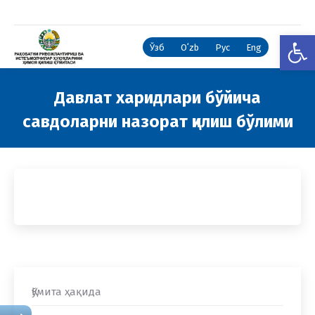
Open
Ўзб
Oʻzb
Рус
Eng
Давлат харидлари бўйича
савдоларни назорат қилиш бўлими
You are here:
Қўмита ҳақида