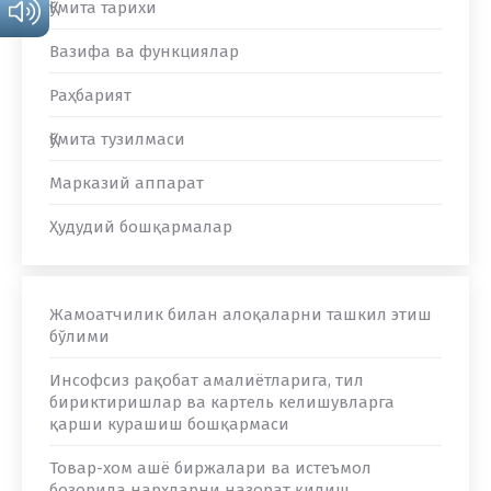
Қўмита тарихи
Вазифа ва функциялар
Раҳбарият
Қўмита тузилмаси
Марказий аппарат
Ҳудудий бошқармалар
Жамоатчилик билан алоқаларни ташкил этиш
бўлими
Инсофсиз рақобат амалиётларига, тил
бириктиришлар ва картель келишувларга
қарши курашиш бошқармаси
Товар-хом ашё биржалари ва истеъмол
бозорида нархларни назорат қилиш