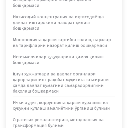
бошқармаси
Иқтисодий концентрация ва иқтисодиётда
давлат иштирокини назорат қилиш
бошқармаси
Монополияга қарши тартибга солиш, нархлар
ва тарифларни назорат қилиш бошқармаси
Истеъмолчилар ҳуқуқларини ҳимоя қилиш
бошқармаси
Қонун ҳужжатлари ва давлат органлари
қарорларининг рақобат муҳитига таъсирини
ҳамда давлат кўмагини самарадорлигини
баҳолаш бошқармаси
Ички аудит, коррупцияга қарши курашиш ва
ҳуқуқни қўллаш амалиётини ўрганиш бўлими
Стратегик режалаштириш, методология ва
трансформация бўлими