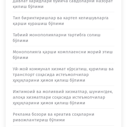
Давлат харидлари бўйича савдоларни назорат
қилиш бўлими
Тил бириктиришлар ва картел келишувларга
қарши курашиш бўлими
Табиий монополияларни тартибга солиш
бўлими
Монополияга қарши комплаенсни жорий этиш
бўлими
Уй-жой коммунал хизмат кўрсатиш, қурилиш ва
транспорт соҳасида истеъмолчилар
ҳуқуқларини ҳимоя қилиш бўлими
Ижтимоий ва молиявий хизматлар, шунингдек,
алоқа хизматлари соҳасида истеъмолчилар
ҳуқуқларини ҳимоя қилиш бўлими
Реклама бозори ва креатив соҳаларни
ривожлантириш бўлими