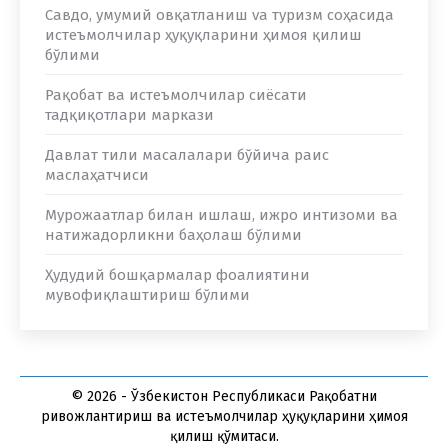
Савдо, умумий овқатланиш va туризм соҳасида
истеъмолчилар ҳуқуқларини ҳимоя қилиш
бўлими
Рақобат ва истеъмолчилар сиёсати
тадқиқотлари маркази
Давлат тили масалалари бўйича раис
маслаҳатчиси
Мурожаатлар билан ишлаш, ижро интизоми ва
натижадорликни баҳолаш бўлими
Ҳудудий бошқармалар фоалиятини
мувофиқлаштириш бўлими
© 2026 - Ўзбекистон Республикаси Рақобатни
ривожлантириш ва истеъмолчилар ҳуқуқларини ҳимоя
қилиш қўмитаси.