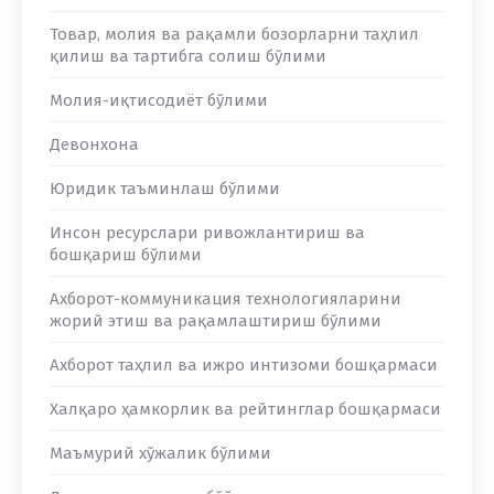
Товар, молия ва рақамли бозорларни таҳлил
қилиш ва тартибга солиш бўлими
Молия-иқтисодиёт бўлими
Девонхона
Юридик таъминлаш бўлими
Инсон ресурслари ривожлантириш ва
бошқариш бўлими
Ахборот-коммуникация технологияларини
жорий этиш ва рақамлаштириш бўлими
Ахборот таҳлил ва ижро интизоми бошқармаси
Халқаро ҳамкорлик ва рейтинглар бошқармаси
Маъмурий хўжалик бўлими