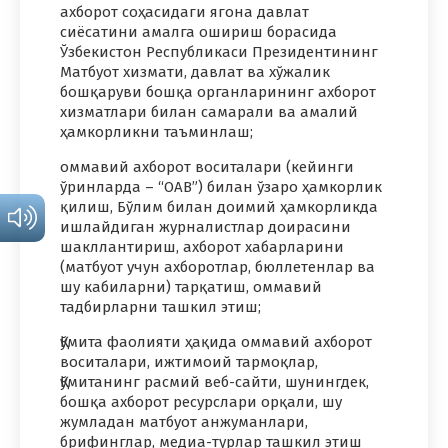
ахборот соҳасидаги ягона давлат
сиёсатини амалга ошириш борасида
Ўзбекистон Республикаси Президентининг
Матбуот хизмати, давлат ва хўжалик
бошқаруви бошқа органларининг ахборот
хизматлари билан самарали ва амалий
ҳамкорликни таъминлаш;
оммавий ахборот воситалари (кейинги
ўринларда – “ОАВ”) билан ўзаро ҳамкорлик
қилиш, Бўлим билан доимий ҳамкорликда
ишлайдиган журналистлар доирасини
шакллантириш, ахборот хабарларини
(матбуот учун ахборотлар, бюллетенлар ва
шу кабиларни) тарқатиш, оммавий
тадбирларни ташкил этиш;
Қўмита фаолияти ҳақида оммавий ахборот
воситалари, ижтимоий тармоқлар,
Қўмитанинг расмий веб-сайти, шунингдек,
бошқа ахборот ресурслари орқали, шу
жумладан матбуот анжуманлари,
брифинглар, медиа-турлар ташкил этиш