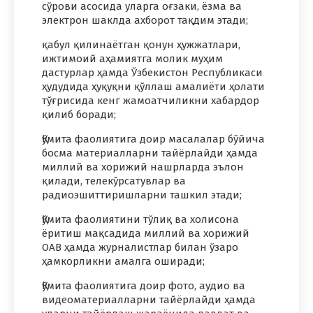
сўрови асосида уларга оғзаки, ёзма ва
электрон шаклда ахборот тақдим этади;
қабул қилинаётган қонун ҳужжатлари,
ижтимоий аҳамиятга молик муҳим
дастурлар ҳамда Ўзбекистон Республикаси
ҳудудида ҳуқуқни қўллаш амалиёти ҳолати
тўғрисида кенг жамоатчиликни хабардор
қилиб боради;
Қўмита фаолиятига доир масалалар бўйича
босма материалларни тайёрлайди ҳамда
миллий ва хорижий нашрларда эълон
қилади, телекўрсатувлар ва
радиоэшиттиришларни ташкил этади;
Қўмита фаолиятини тўлиқ ва холисона
ёритиш мақсадида миллий ва хорижий
ОАВ ҳамда журналистлар билан ўзаро
ҳамкорликни амалга оширади;
Қўмита фаолиятига доир фото, аудио ва
видеоматериалларни тайёрлайди ҳамда