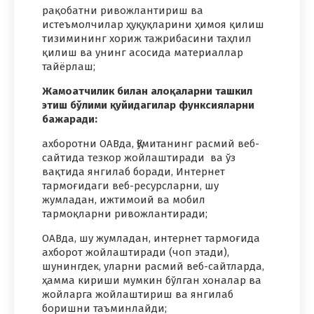
рақобатни ривожлантириш ва
истеъмолчилар ҳуқуқларини ҳимоя қилиш
тизимининг хориж тажрибасини таҳлил
қилиш ва унинг асосида материаллар
тайёрлаш;
Жамоатчилик билан алоқаларни ташкил
этиш бўлими қуйидагилар функсияларни
бажаради:
ахборотни ОАВда, Қўмитанинг расмий веб-
сайтида тезкор жойлаштиради ва ўз
вақтида янгилаб боради, Интернет
тармоғидаги веб-ресурсларни, шу
жумладан, ижтимоий ва мобил
тармоқларни ривожлантиради;
ОАВда, шу жумладан, интернет тармоғида
ахборот жойлаштиради (чоп этади),
шунингдек, уларни расмий веб-сайтларда,
ҳамма кириши мумкин бўлган хоналар ва
жойларга жойлаштириш ва янгилаб
боришни таъминлайди;