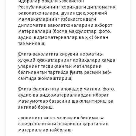
идоралар орқали Ўзбекистон
Республикасининг хориждаги дипломатик
ваколатхоналари, шунингдек, хорижий
мамлакатларнинг Ўзбекистондаги
дипломатик ваколатхоналарини ахборот
материаллари (босма маҳсулотлар, фото,
аудио, видеоматериаллар ва ҳ.к.) билан
таъминлаш;
Қўмита ваколатига кирувчи норматив-
ҳуқуқий ҳужжатларнинг лойиҳалари ҳамда
уларнинг тасдиқланган матнларини
белгиланган тартибда Қўмита расмий веб-
сайтида жойлаштириш;
Қўмита фаолиятига алоқадор матнли, фото,
аудио ва видеоматериаллардан иборат
маълумотлар базасини шакллантириш ва
янгилаб бориш.
аҳолининг истеъмолчилик билими ва
саводхонлигини оширишга қаратилган
материаллар тайёрлаш;