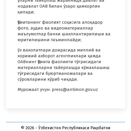
уларни тайёрлаш жараёнида давлат ва
нодавлат ОАВ билан ўзаро ҳамкорлик
қилади;
Қўмитанинг фаолият соҳасига алоқадор
фото, аудио ва видеоматериаллар
маълумотлар банки шакллантирилиши ва
юритилишини таъминлайди;
ўз ваколатлари доирасида миллий ва
хорижий ахборот агентликлари ҳамда
ОАВнинг Қўмита фаолияти тўғрисидаги
материалларни тайёрлашда кўмаклашиш
тўғрисидаги буюртманомалари ва
сўровларини кўриб чиқади.
Мурожаат учун: press@antimon.gov.uz
© 2026 - Ўзбекистон Республикаси Рақобатни