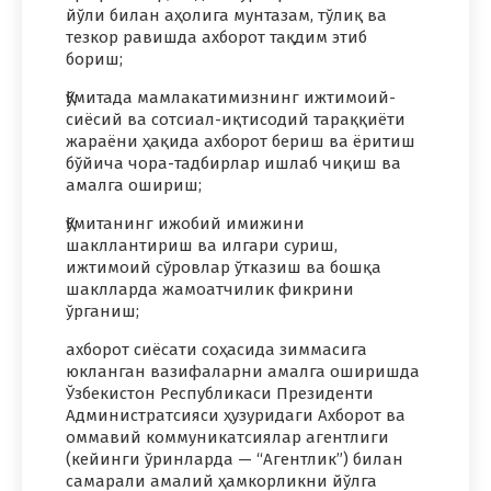
йўли билан аҳолига мунтазам, тўлиқ ва
тезкор равишда ахборот тақдим этиб
бориш;
Қўмитада мамлакатимизнинг ижтимоий-
сиёсий ва сотсиал-иқтисодий тараққиёти
жараёни ҳақида ахборот бериш ва ёритиш
бўйича чора-тадбирлар ишлаб чиқиш ва
амалга ошириш;
Қўмитанинг ижобий имижини
шакллантириш ва илгари суриш,
ижтимоий сўровлар ўтказиш ва бошқа
шаклларда жамоатчилик фикрини
ўрганиш;
ахборот сиёсати соҳасида зиммасига
юкланган вазифаларни амалга оширишда
Ўзбекистон Республикаси Президенти
Администратсияси ҳузуридаги Ахборот ва
оммавий коммуникатсиялар агентлиги
(кейинги ўринларда — “Агентлик”) билан
самарали амалий ҳамкорликни йўлга