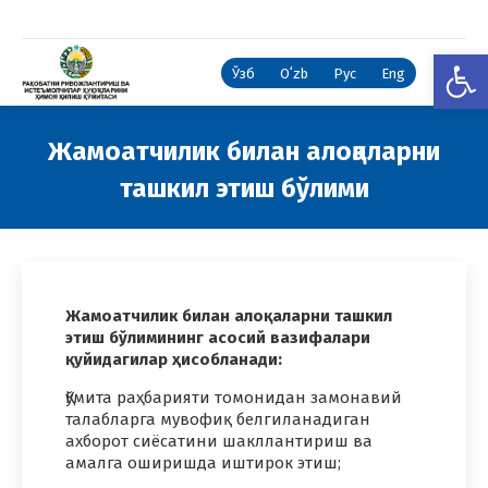
Open
Ўзб
Oʻzb
Рус
Eng
Жамоатчилик билан алоқаларни
ташкил этиш бўлими
You are here:
Жамоатчилик билан алоқаларни ташкил
этиш бўлимининг асосий вазифалари
қуйидагилар ҳисобланади:
Қўмита раҳбарияти томонидан замонавий
талабларга мувофиқ белгиланадиган
ахборот сиёсатини шакллантириш ва
амалга оширишда иштирок этиш;