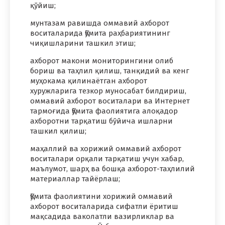
қўйиш;
мунтазам равишда оммавий ахборот
воситаларида Қўмита раҳбариятининг
чиқишларини ташкил этиш;
ахборот макони мониторингини олиб
бориш ва таҳлил қилиш, танқидий ва кенг
муҳокама қилинаётган ахборот
хуружларига тезкор муносабат билдириш,
оммавий ахборот воситалари ва Интернет
тармоғида Қўмита фаолиятига алоқадор
ахборотни тарқатиш бўйича ишларни
ташкил қилиш;
маҳаллий ва хорижий оммавий ахборот
воситалари орқали тарқатиш учун хабар,
маълумот, шарҳ ва бошқа ахборот-таҳлилий
материаллар тайёрлаш;
Қўмита фаолиятини хорижий оммавий
ахборот воситаларида сифатли ёритиш
мақсадида ваколатли вазирликлар ва