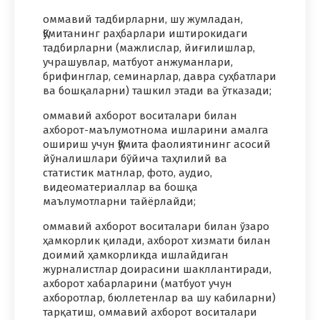
оммавий тадбирларни, шу жумладан,
Қўмитанинг раҳбарлари иштирокидаги
тадбирларни (мажлислар, йиғилишлар,
учрашувлар, матбуот анжуманлари,
брифинглар, семинарлар, давра суҳбатлари
ва бошқаларни) ташкил этади ва ўтказади;
оммавий ахборот воситалари билан
ахборот-маълумотнома ишларини амалга
ошириш учун Қўмита фаолиятининг асосий
йўналишлари бўйича таҳлилий ва
статистик матнлар, фото, аудио,
видеоматериаллар ва бошқа
маълумотларни тайёрлайди;
оммавий ахборот воситалари билан ўзаро
ҳамкорлик қилади, ахборот хизмати билан
доимий ҳамкорликда ишлайдиган
журналистлар доирасини шакллантиради,
ахборот хабарларини (матбуот учун
ахборотлар, бюллетенлар ва шу кабиларни)
тарқатиш, оммавий ахборот воситалари