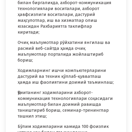
билан биргаликда, ахборот-коммуникация
технологиялари воситалари, ахборот
ҳавфсизлиги воситалари, дастурий
маҳсулотлар, иш ва хизматлар олиш
юзасидан Рахбариятга таклифлар
киритади;
Очиқ маълумотлар рўйхатини янгилаш ва
расмий веб-сайтда ҳамда очиқ
маълумотлар порталида жойлаштириб
бориш;
Ходимларнинг ишчи компьютерларини
дастурий ва техник қўллаб-қувватлаш
ҳамда иш фаолиятини доимий таъминлаш;
Қўмитанинг ходимларини ахборот-
коммуникация технологиялари соҳасидаги
маълумотлар билан доимий равишда
таништириб бориш, семинар-тренинглар
ташкил этиш;
Бўлим ходимларини камида 100 фоизлик