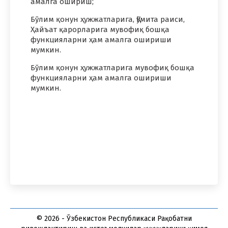
амалга ошириш;
Бўлим қонун ҳужжатларига, Қўмита раиси,
Ҳайъат қарорларига мувофиқ бошқа
функцияларни ҳам амалга ошириши
мумкин.
Бўлим қонун ҳужжатларига мувофиқ бошқа
функцияларни ҳам амалга ошириши
мумкин.
© 2026 - Ўзбекистон Республикаси Рақобатни