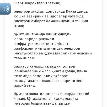
шарт-шароитлар яратиш;
электрон ҳукумат доирасида Қўмита ҳамда
бошқа вазирлик ва идоралар ўртасида
электрон ахборот алмашинувини ташкил
этиш;
Қўмитанинг ҳамда унинг ҳудудий
органларида рақамли
инфратузилмасининг ахборот
хавфсизлигини шунингдек, электрон
маълумотлар ва ҳужжатларнинг ҳимоясини
таъминлаш.
халқаро ҳамкорлик ташкилотлари
лойиҳаларини жалб қилган ҳолда, Қўмита
тизимида замонавий ахборот-
коммуникация технологияларини кенг
жорий этиш;
Қўмитага юклатилган вазифалардан келиб
чиқиб, Бўлимга қонун ҳужжатларига
мувофиқ бошқа вазифалар ҳам