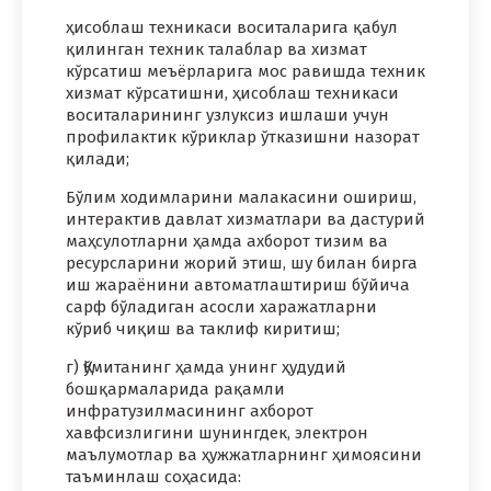
ҳисоблаш техникаси воситаларига қабул
қилинган техник талаблар ва хизмат
кўрсатиш меъёрларига мос равишда техник
хизмат кўрсатишни, ҳисоблаш техникаси
воситаларининг узлуксиз ишлаши учун
профилактик кўриклар ўтказишни назорат
қилади;
Бўлим ходимларини малакасини ошириш,
интерактив давлат хизматлари ва дастурий
маҳсулотларни ҳамда ахборот тизим ва
ресурсларини жорий этиш, шу билан бирга
иш жараёнини автоматлаштириш бўйича
сарф бўладиган асосли харажатларни
кўриб чиқиш ва таклиф киритиш;
г) Қўмитанинг ҳамда унинг ҳудудий
бошқармаларида рақамли
инфратузилмасининг ахборот
хавфсизлигини шунингдек, электрон
маълумотлар ва ҳужжатларнинг ҳимоясини
таъминлаш соҳасида: