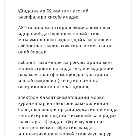
Қуйидагилар Бўлимнинг асосий
вазифалари ҳисобланади:
АКТни ривожлантириш бўйича комплекс
идоравий дастурларни жорий этиш,
маълумотларни сақлаш, қайта ишлаш ва
ахборотлаштириш соҳасидаги сиёсатини
олиб боради;
ахборот тизимлари ва ресурсларини кенг
жорий этишни назарда тутувчи идоравий
рақамли трансформация дастурларини
ишлаб чиқиш ва ўз вақтида амалга
оширилишини назорат қилиш;
электрон давлат хизматларини мобил
қурилмалар ва электрон ҳамкорликнинг
бошқа шакллари орқали кўрсатишни янада
кенгайтириш орқали жисмоний ва юридик
шахсларга тўғридан-тўғри мулоқотсиз
электрон хизмат кўрсатиш ҳамда
инновацияларни жорий этиш учун зарур