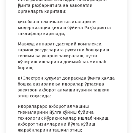
Қўмита раҳбариятига ва ваколатли
органларга киритади;
ҳисоблаш техникаси воситаларини
модернизация қилиш бўйича Раҳбариятга
таклифлар киритади;
Мавжуд аппарат-дастурий комплекси,
тармоқ ресурсларига рухсатни бошқариш
тизими ва уларни захиралаш, нусха
кўчириш ишларини доимий таъминлаб
бориш;
в) Электрон ҳукумат доирасида Қўмита ҳамда
бошқа вазирлик ва идоралар ўртасида
электрон ахборот алмашинувини ташкил
этиш соҳасида:
идоралараро ахборот алмашиш
тизимларини йўлга қўйиш бўйича
технологик йўриқномалар ишлаб чиқиш,
ахборот тизимларини йўлга қўйиш
жараёнларини ташкил этиш;