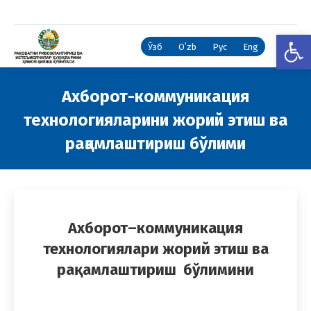
Open
Ўзб
Oʻzb
Рус
Eng
Ахборот-коммуникация
технологияларини жорий этиш ва
рақамлаштириш бўлими
You are here:
Ахборот
–
коммуникация
технологиялари жорий этиш ва
рақамлаштириш
бўлимини