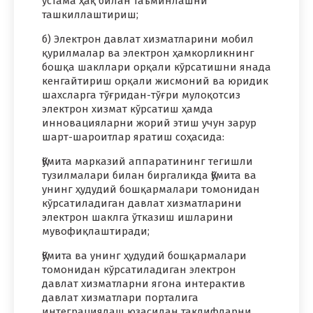
устама ҳақ билан таъминлашни
ташкиллаштириш;
б) Электрон давлат хизматларини мобил
қурилмалар ва электрон ҳамкорликнинг
бошқа шакллари орқали кўрсатишни янада
кенгайтириш орқали жисмоний ва юридик
шахсларга тўғридан-тўғри мулоқотсиз
электрон хизмат кўрсатиш ҳамда
инновацияларни жорий этиш учун зарур
шарт-шароитлар яратиш соҳасида:
Қўмита марказий аппаратининг тегишли
тузилмалари билан биргаликда Қўмита ва
унинг ҳудудий бошқармалари томонидан
кўрсатиладиган давлат хизматларини
электрон шаклга ўтказиш ишларини
мувофиқлаштиради;
Қўмита ва унинг ҳудудий бошқармалари
томонидан кўрсатиладиган электрон
давлат хизматларни ягона интерактив
давлат хизматлари порталига
интеграциялаш юзасидан таклифларни