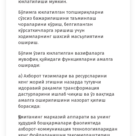
юклатилиши мумкин.
Бўлимга юклатилган топшириқларни
сўзсиз бажарилишини таъминлаш
чораларини кўриш, белгиланган
кўрсаткичларга эришиш учун
ходимларнинг шахсий масъулиятини
ошириш.
Бўлим ўзига юклатилган вазифаларга
мувофиқ қуйидаги функцияларни амалга
оширади:
а) Ахборот тизимлари ва ресурсларини
кенг жорий этишни назарда тутувчи
идоравий рақамли трансформация
дастурларини ишлаб чиқиш ва ўз вақтида
амалга оширилишини назорат қилиш
борасида:
Қўмитанинг марказий аппарати ва унинг
ҳудудий бошқармалари фаолиятида
ахборот-коммуникация технологияларидан
кенг фойдаланишни такомиллаштириш