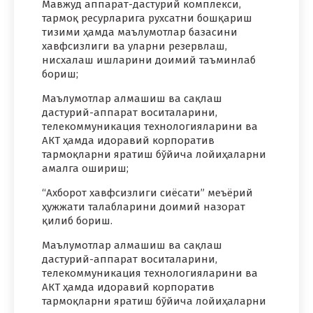
Мавжуд аппарат-дастурий комплекси,
тармоқ ресурларига рухсатни бошқариш
тизими ҳамда маълумотлар базасини
хавфсизлиги ва уларни резервлаш,
нисхалаш ишларини доимий таъминлаб
бориш;
Маълумотлар алмашиш ва сақлаш
дастурий-аппарат воситаларини,
телекоммуникация технологияларини ва
АКТ ҳамда идоравий корпоратив
тармоқларни яратиш бўйича лойиҳаларни
амалга ошириш;
“Ахборот хавфсизлиги сиёсати” меъёрий
ҳужжати талабларини доимий назорат
қилиб бориш.
Маълумотлар алмашиш ва сақлаш
дастурий-аппарат воситаларини,
телекоммуникация технологияларини ва
АКТ ҳамда идоравий корпоратив
тармоқларни яратиш бўйича лойиҳаларни