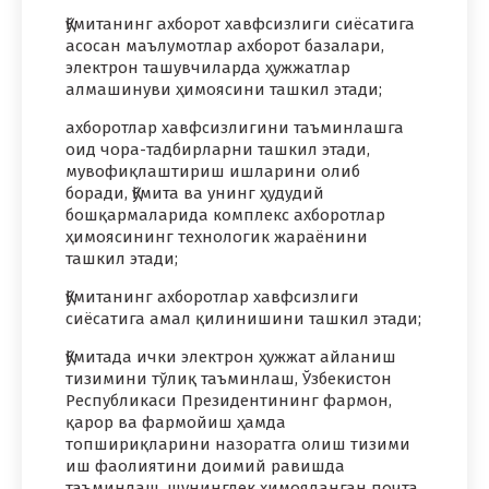
Қўмитанинг ахборот хавфсизлиги сиёсатига
асосан маълумотлар ахборот базалари,
электрон ташувчиларда ҳужжатлар
алмашинуви ҳимоясини ташкил этади;
ахборотлар хавфсизлигини таъминлашга
оид чора-тадбирларни ташкил этади,
мувофиқлаштириш ишларини олиб
боради, Қўмита ва унинг ҳудудий
бошқармаларида комплекс ахборотлар
ҳимоясининг технологик жараёнини
ташкил этади;
Қўмитанинг ахборотлар хавфсизлиги
сиёсатига амал қилинишини ташкил этади;
Қўмитада ички электрон ҳужжат айланиш
тизимини тўлиқ таъминлаш, Ўзбекистон
Республикаси Президентининг фармон,
қарор ва фармойиш ҳамда
топшириқларини назоратга олиш тизими
иш фаолиятини доимий равишда
таъминлаш, шунингдек ҳимояланган почта