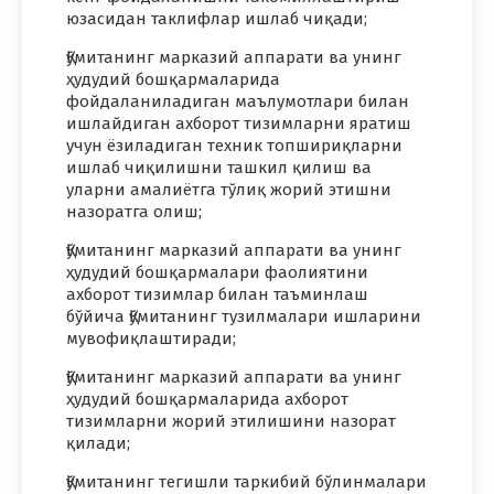
юзасидан таклифлар ишлаб чиқади;
Қўмитанинг марказий аппарати ва унинг
ҳудудий бошқармаларида
фойдаланиладиган маълумотлари билан
ишлайдиган ахборот тизимларни яратиш
учун ёзиладиган техник топшириқларни
ишлаб чиқилишни ташкил қилиш ва
уларни амалиётга тўлиқ жорий этишни
назоратга олиш;
Қўмитанинг марказий аппарати ва унинг
ҳудудий бошқармалари фаолиятини
ахборот тизимлар билан таъминлаш
бўйича Қўмитанинг тузилмалари ишларини
мувофиқлаштиради;
Қўмитанинг марказий аппарати ва унинг
ҳудудий бошқармаларида ахборот
тизимларни жорий этилишини назорат
қилади;
Қўмитанинг тегишли таркибий бўлинмалари