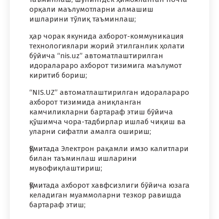
орқали маълумотларни алмашиш
ишларини тўлиқ таъминлаш;
ҳар чорак якунида ахборот-коммуникация
технологиялари жорий этилганлик ҳолати
бўйича “nis.uz” автоматлаштирилган
идоралараро ахборот тизимига маълумот
киритиб бориш;
“NIS.UZ” автоматлаштирилган идоралараро
ахборот тизимида аниқланган
камчиликларни бартараф этиш бўйича
қўшимча чора-тадбирлар ишлаб чиқиш ва
уларни сифатли амалга ошириш;
Қўмитада Электрон рақамли имзо калитлари
билан таъминлаш ишларини
мувофиқлаштириш;
Қўмитада ахборот хавфсизлиги бўйича юзага
келадиган муаммоларни тезкор равишда
бартараф этиш;