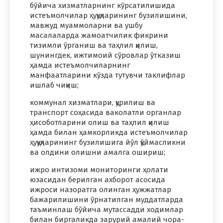
бўйича хизматларнинг кўрсатилишида
истеъмолчилар ҳуқуқларининг бузилишини,
мавжуд муаммоларни ва ушбу
масалаларда жамоатчилик фикрини
тизимли ўрганиш ва таҳлил қилиш,
шунингдек, ижтимоий сўровлар ўтказиш
ҳамда истеъмолчиларнинг
манфаатларини кўзда тутувчи таклифлар
ишлаб чиқиш;
коммунал хизматлари, қурилиш ва
транспорт соҳасида ваколатли органлар
ҳисоботларини олиш ва таҳлил қилиш
ҳамда билан ҳамкорликда истеъмолчилар
ҳуқуқларининг бузилишига йўл қўймасликни
ва олдини олишни амалга ошириш;
ижро интизоми мониторинги ҳолати
юзасидан берилган ахборот асосида
ижроси назоратга олинган ҳужжатлар
бажарилишини ўрнатилган муддатларда
таъминлаш бўйича мутассадди ходимлар
билан биргаликда зарурий амалий чора-