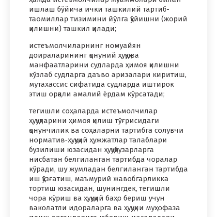
ишлаш бўйича ички ташкилий тартиб-
таомиллар тизимини йўлга қўйишни (жорий
қилишни) ташкил қилади;
истеъмолчиларнинг номуайян
доираларининг қонуний ҳуқуқ ва
манфаатларини судларда ҳимоя қилишни
кўзлаб судларга даъво аризалари киритиш,
мутахассис сифатида судларда иштирок
этиш орқали амалий ёрдам кўрсатади;
тегишли соҳаларда истеъмолчилар
ҳуқуқларини ҳимоя қилиш тўғрисидаги
қонунчилик ва соҳаларни тартибга солувчи
норматив-ҳуқуқий ҳужжатлар талаблари
бузилиши юзасидан ҳуқуқбузарларга
нисбатан белгиланган тартибда чоралар
кўради, шу жумладан белгиланган тартибда
иш қўзғатиш, маъмурий жавобгарликка
тортиш юзасидан, шунингдек, тегишли
чора кўриш ва ҳуқуқий баҳо бериш учун
ваколатли идораларга ва ҳуқуқни муҳофаза