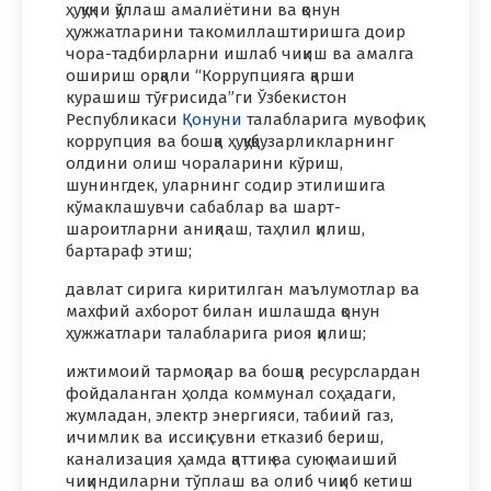
ҳуқуқни қўллаш амалиётини ва қонун
ҳужжатларини такомиллаштиришга доир
чора-тадбирларни ишлаб чиқиш ва амалга
ошириш орқали “Коррупцияга қарши
курашиш тўғрисида”ги Ўзбекистон
Республикаси
Қонуни
талабларига мувофиқ
коррупция ва бошқа ҳуқуқбузарликларнинг
олдини олиш чораларини кўриш,
шунингдек, уларнинг содир этилишига
кўмаклашувчи сабаблар ва шарт-
шароитларни аниқлаш, таҳлил қилиш,
бартараф этиш;
давлат сирига киритилган маълумотлар ва
махфий ахборот билан ишлашда қонун
ҳужжатлари талабларига риоя қилиш;
ижтимоий тармоқлар ва бошқа ресурслардан
фойдаланган ҳолда коммунал соҳадаги,
жумладан, электр энергияси, табиий газ,
ичимлик ва иссиқ сувни етказиб бериш,
канализация ҳамда қаттиқ ва суюқ маиший
чиқиндиларни тўплаш ва олиб чиқиб кетиш