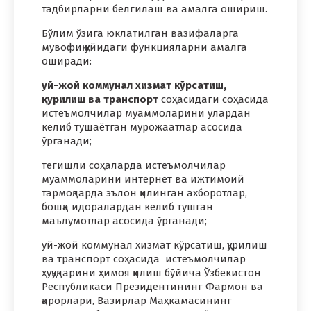
тадбирларни белгилаш ва амалга ошириш.
Бўлим ўзига юклатилган вазифаларга
мувофиқ қуйидаги функцияларни амалга
оширади:
уй-жой коммунал хизмат кўрсатиш,
қурилиш ва транспорт
соҳасидаги соҳасида
истеъмолчилар муаммоларини улардан
келиб тушаётган мурожаатлар асосида
ўрганади;
тегишли соҳаларда истеъмолчилар
муаммоларини интернет ва ижтимоий
тармоқларда эълон қилинган ахборотлар,
бошқа идоралардан келиб тушган
маълумотлар асосида ўрганади;
уй-жой коммунал хизмат кўрсатиш, қурилиш
ва транспорт соҳасида истеъмолчилар
ҳуқуқларини ҳимоя қилиш бўйича Ўзбекистон
Республикаси Президентининг Фармон ва
қарорлари, Вазирлар Маҳкамасининг