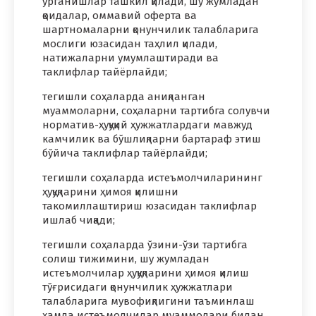
ўрганишлар ташкил қилади, шу жумладан
қоидалар, оммавий оферта ва
шартномаларни қонунчилик талабларига
мослиги юзасидан таҳлил қилади,
натижаларни умумлаштиради ва
таклифлар тайёрлайди;
тегишли соҳаларда аниқланган
муаммоларни, соҳаларни тартибга солувчи
норматив-ҳуқуқий ҳужжатлардаги мавжуд
камчилик ва бўшлиқларни бартараф этиш
бўйича таклифлар тайёрлайди;
тегишли соҳаларда истеъмолчиларининг
ҳуқуқларини ҳимоя қилишни
такомиллаштириш юзасидан таклифлар
ишлаб чиқади;
тегишли соҳаларда ўзини-ўзи тартибга
солиш тижимини, шу жумладан
истеъмолчилар ҳуқуқларини ҳимоя қилиш
тўғрисидаги қонунчилик ҳужжатлари
талабларига мувофиқлигини таъминлаш
ҳамда истеъмолчилар муаммолари билан