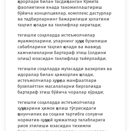
қарорлари билан тасдиқланган Кўмита
фаолиятини янада такомиллаштириш
бўйича концепциялар, комплекс дастурлар
ва тадбирларнинг бажарилиши ҳолатини
таҳлил қилади ва таклифлар киритади;
тегишли соҳаларда истеъмолчилар
муаммоларини, уларнинг ҳуқуқи бузилиши
сабабларини таҳлил қилади ва мавжуд
камчиликларни бартараф этиш (олдини
олиш) юзасидан таклифлар тайёрлайди;
тегишли соҳаларда мутасадди вазирлик ва
идоралар билан ҳамкорлик қилади,
истеъмолчилар ҳуқуқ ва манфаатлари
бузилаётган масалаларни биргаликда
бартараф этиш бўйича чоралар кўради;
тегишли соҳаларда истеъмолчилар
ҳуқуқларини ҳимоя қилиш тўғрисидаги
қонунчилик ва соҳани тартибга солувчи
норматив-ҳуқуқий ҳужжатлар талабларига
риоя этилиши юзасидан тизимли