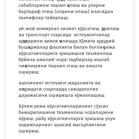
сабабларини таҳлил қилиш ва уларни
бартараф этиш (олдини олиш) юзасидан
таклифлар тайёрлаш;
уй-жой коммунал хизмат кўрсатиш, қурилиш
ва транспорт соҳасида истеъмолчилар
ҳуқуқларини ҳимоя қилишда Қўмита ҳудудий
бошқармалар фаолияти билан боғлиқ режа
кўрсаткичларига эришишни таъминлаш
бўйича амалий чора-тадбирлар ишлаб
чиқилишини ташкил этиш ва амалга
ошириш;
аҳолининг истеъмол маданияти ва
юқоридаги соҳаларда саводхонлик
даражасини оширишга кўмаклашиш.
Бўлим режа кўрсаткичларининг сўзсиз
бажарилишини таъминлаш чораларини
кўриш, ушбу кўрсаткичларга эришиш учун
ходимларнинг шахсий масъулиятини
ошириш;