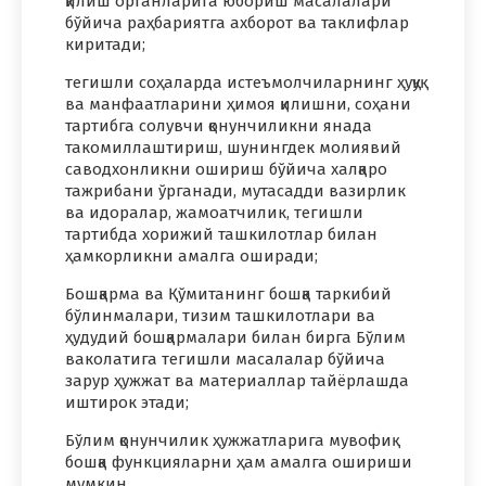
қилиш органларига юбориш масалалари
бўйича раҳбариятга ахборот ва таклифлар
киритади;
тегишли соҳаларда истеъмолчиларнинг ҳуқуқ
ва манфаатларини ҳимоя қилишни, соҳани
тартибга солувчи қонунчиликни янада
такомиллаштириш, шунингдек молиявий
саводхонликни ошириш бўйича халқаро
тажрибани ўрганади, мутасадди вазирлик
ва идоралар, жамоатчилик, тегишли
тартибда хорижий ташкилотлар билан
ҳамкорликни амалга оширади;
Бошқарма ва Қўмитанинг бошқа таркибий
бўлинмалари, тизим ташкилотлари ва
ҳудудий бошқармалари билан бирга Бўлим
ваколатига тегишли масалалар бўйича
зарур ҳужжат ва материаллар тайёрлашда
иштирок этади;
Бўлим қонунчилик ҳужжатларига мувофиқ
бошқа функцияларни ҳам амалга ошириши
мумкин.