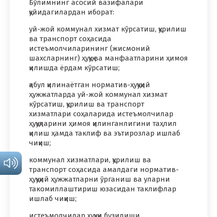
Бўлимнинг асосий вазифалари
қуйидагилардан иборат:
уй-жой коммунал хизмат кўрсатиш, қурилиш
ва транспорт соҳасида
истеъмолчиларининг (жисмоний
шахсларнинг) ҳуқуқ ва манфаатларини ҳимоя
қилишда ёрдам кўрсатиш;
қабул қилинаётган норматив-ҳуқуқий
ҳужжатларда уй-жой коммунал хизмат
кўрсатиш, қурилиш ва транспорт
хизматлари соҳаларида истеъмолчилар
ҳуқуқларини ҳимоя қилинганлигини таҳлил
қилиш ҳамда таклиф ва эътирозлар ишлаб
чиқиш;
коммунал хизматлари, қурилиш ва
транспорт соҳасида амалдаги норматив-
ҳуқуқий ҳужжатларни ўрганиш ва уларни
такомиллаштириш юзасидан таклифлар
ишлаб чиқиш;
истеъмолчилар ҳуқуқи бузилиши