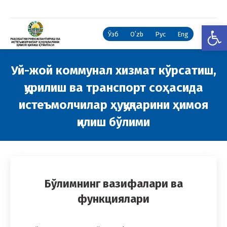
Open
Ўзб
Oʻzb
Рус
Eng
Уй-жой коммунал хизмат кўрсатиш,
қурилиш ва транспорт соҳасида
истеъмолчилар ҳуқуқларини ҳимоя
қилиш бўлими
You are here:
Бўлимнинг вазифалари ва
функциялари