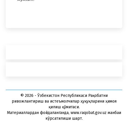
© 2026 - Ўзбекистон Республикаси Рақобатни
ривожлантириш ва истеъмолчилар ҳуқуқларини ҳимоя
қилиш қўмитаси.
Материаллардан фойдаланганда, www.raqobat.gov.uz манбаи
кўрсатилиши шарт.