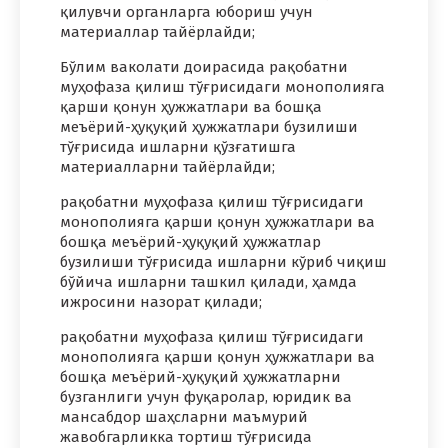
қилувчи органларга юбориш учун
материаллар тайёрлайди;
Бўлим ваколати доирасида рақобатни
муҳофаза қилиш тўғрисидаги монополияга
қарши қонун ҳужжатлари ва бошқа
меъёрий-ҳуқуқий ҳужжатлари бузилиши
тўғрисида ишларни қўзғатишга
материалларни тайёрлайди;
рақобатни муҳофаза қилиш тўғрисидаги
монополияга қарши қонун ҳужжатлари ва
бошқа меъёрий-ҳуқуқий ҳужжатлар
бузилиши тўғрисида ишларни кўриб чиқиш
бўйича ишларни ташкил қилади, ҳамда
ижросини назорат қилади;
рақобатни муҳофаза қилиш тўғрисидаги
монополияга қарши қонун ҳужжатлари ва
бошқа меъёрий-ҳуқуқий ҳужжатларни
бузганлиги учун фуқаролар, юридик ва
мансабдор шаҳсларни маъмурий
жавобгарликка тортиш тўғрисида