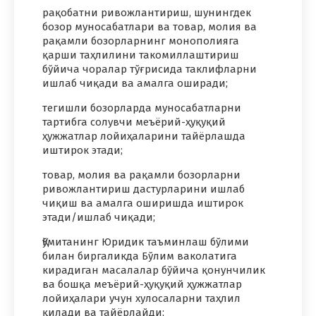
рақобатни ривожлантириш, шунингдек
бозор муносабатлари ва товар, молия ва
рақамли бозорларнинг монополияга
қарши таҳлилини такомиллаштириш
бўйича чоралар тўғрисида таклифларни
ишлаб чиқади ва амалга оширади;
тегишли бозорларда муносабатларни
тартибга солувчи меъёрий-ҳуқуқий
ҳужжатлар лойиҳаларини тайёрлашда
иштирок этади;
товар, молия ва рақамли бозорларни
ривожлантириш дастурларини ишлаб
чиқиш ва амалга оширишда иштирок
этади/ишлаб чиқади;
Қўмитанинг Юридик таъминлаш бўлими
билан биргаликда Бўлим ваколатига
кирадиган масалалар бўйича қонунчилик
ва бошқа меъёрий-ҳуқуқий ҳужжатлар
лойиҳалари учун хулосаларни таҳлил
қилади ва тайёрлайди;