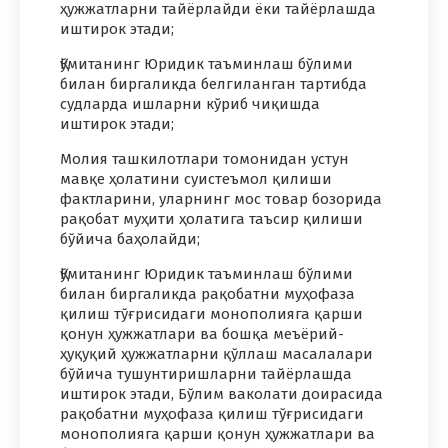
ҳужжатларни тайёрлайди ёки тайёрлашда
иштирок этади;
Қўмитанинг Юридик таъминлаш бўлими
билан биргаликда белгиланган тартибда
судларда ишларни кўриб чиқишда
иштирок этади;
Молия ташкилотлари томонидан устун
мавқе ҳолатини суистеъмол қилиши
фактларини, уларнинг мос товар бозорида
рақобат муҳити ҳолатига таъсир қилиши
бўйича баҳолайди;
Қўмитанинг Юридик таъминлаш бўлими
билан биргаликда рақобатни муҳофаза
қилиш тўғрисидаги монополияга қарши
қонун ҳужжатлари ва бошқа меъёрий-
ҳуқуқий ҳужжатларни қўллаш масалалари
бўйича тушунтиришларни тайёрлашда
иштирок этади, Бўлим ваколати доирасида
рақобатни муҳофаза қилиш тўғрисидаги
монополияга қарши қонун ҳужжатлари ва