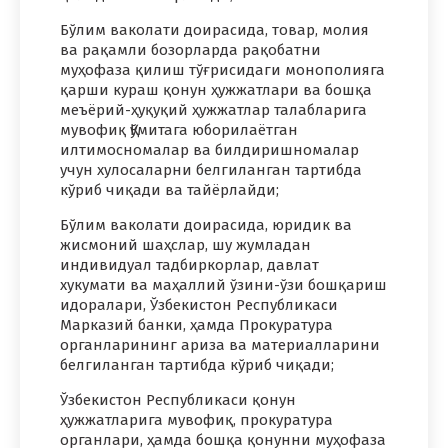
Бўлим ваколати доирасида, товар, молия
ва рақамли бозорларда рақобатни
муҳофаза қилиш тўғрисидаги монополияга
қарши кураш қонун ҳужжатлари ва бошқа
меъёрий-ҳуқуқий ҳужжатлар талабларига
мувофиқ Қўмитага юборилаётган
илтимосномалар ва билдиришномалар
учун хулосаларни белгиланган тартибда
кўриб чиқади ва тайёрлайди;
Бўлим ваколати доирасида, юридик ва
жисмоний шаҳслар, шу жумладан
индивидуал тадбиркорлар, давлат
хукумати ва маҳаллий ўзини-ўзи бошқариш
идоралари, Ўзбекистон Республикаси
Марказий банки, ҳамда Прокуратура
органларининг ариза ва материалларини
белгиланган тартибда кўриб чиқади;
Ўзбекистон Республикаси қонун
ҳужжатларига мувофиқ, прокуратура
органлари, ҳамда бошқа қонунни муҳофаза