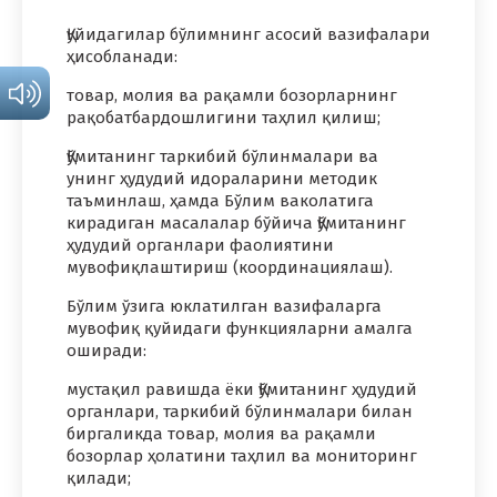
Қуйидагилар бўлимнинг асосий вазифалари
ҳисобланади:
товар, молия ва рақамли бозорларнинг
рақобатбардошлигини таҳлил қилиш;
Қўмитанинг таркибий бўлинмалари ва
унинг ҳудудий идораларини методик
таъминлаш, ҳамда Бўлим ваколатига
кирадиган масалалар бўйича Қўмитанинг
ҳудудий органлари фаолиятини
мувофиқлаштириш (координациялаш).
Бўлим ўзига юклатилган вазифаларга
мувофиқ қуйидаги функцияларни амалга
оширади:
мустақил равишда ёки Қўмитанинг ҳудудий
органлари, таркибий бўлинмалари билан
биргаликда товар, молия ва рақамли
бозорлар ҳолатини таҳлил ва мониторинг
қилади;