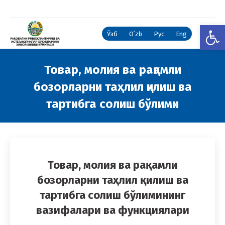
Open
Ўзб
Oʻzb
Рус
Eng
Товар, молия ва рақамли
бозорларни таҳлил қилиш ва
тартибга солиш бўлими
You are here:
Товар, молия ва рақамли
бозорларни таҳлил қилиш ва
тартибга солиш бўлимининг
вазифалари ва функциялари