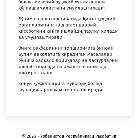
бошқа меъёрий-ҳуқуқий ҳужжатларни
қўллаш амалиётини умумлаштиради;
Бўлим ваколати доирасида Қўмита ҳудудий
органларининг ташкилот даврий
ҳисоботини қайта ишлайди, таҳлил қилади
ва умумлаштиради;
Қўмита раҳбарининг топшириғига биноан
Бўлим ваколатига кирадиган масалалар
бўйича ҳалқаро лойиҳалар ва дастурларни
ишлаб чиқишда ва амалга оширишда
иштирок этади;
қонун ҳужжатларига мувофиқ бошқа
функцияларни ҳам амалга оширади.
© 2026 - Ўзбекистон Республикаси Рақобатни