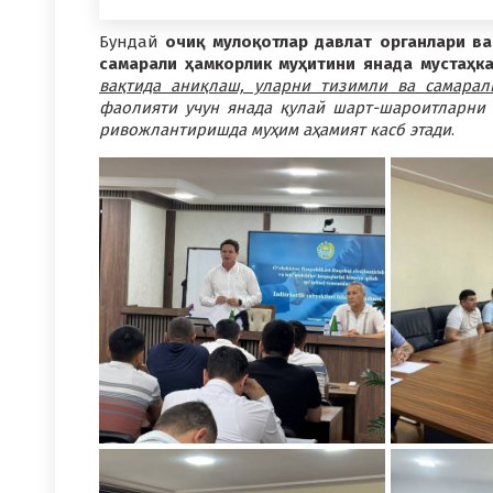
Бундай
очиқ мулоқотлар давлат органлари ва
самарали ҳамкорлик муҳитини янада мустаҳк
вақтида аниқлаш, уларни тизимли ва самара
фаолияти учун янада қулай шарт-шароитларни
ривожлантиришда муҳим аҳамият касб этади
.