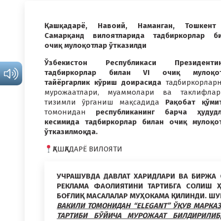
Қашқадарё, Навоий, Наманган, Тошкент
Самарқанд вилоятларида тадбиркорлар б
очиқ мулоқотлар ўтказилди
Ўзбекистон Республикаси Президентин
тадбиркорлар билан VI очиқ мулоқот
тайёргарлик кўриш доирасида
тадбиркорлар
мурожаатлари, муаммолари ва таклифлар
тизимли ўрганиш мақсадида
Рақобат қўми
томонидан
республиканинг барча ҳудуд
кесимида тадбиркорлар билан очиқ мулоқо
ўтказилмоқда.
ҚАШҚАДАРЁ ВИЛОЯТИ
УЧРАШУВДА ДАВЛАТ ХАРИДЛАРИ ВА БИРЖА 
РЕКЛАМА ФАОЛИЯТИНИ ТАРТИБГА СОЛИШ 
БОҒЛИҚ МАСАЛАЛАР МУҲОКАМА ҚИЛИНДИ. ШУ
ВАКИЛИ ТОМОНИДАН “ELEGANT” ЎҚУВ МАРКА
ТАРТИБИ БЎЙИЧА МУРОЖААТ БИЛДИРИЛИБ