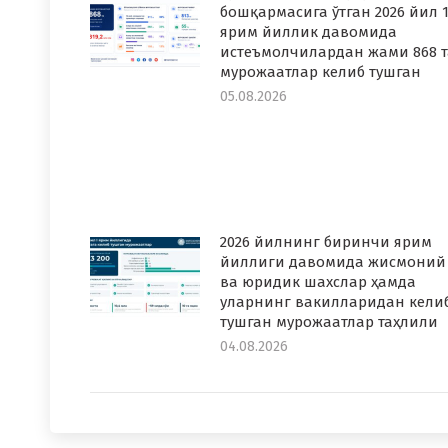
бошқармасига ўтган 2026 йил 1
ярим йиллик давомида
истеъмолчилардан жами 868 т
мурожаатлар келиб тушган
05.08.2026
2026 йилнинг биринчи ярим
йиллиги давомида жисмоний
ва юридик шахслар ҳамда
уларнинг вакилларидан кели
тушган мурожаатлар таҳлили
04.08.2026