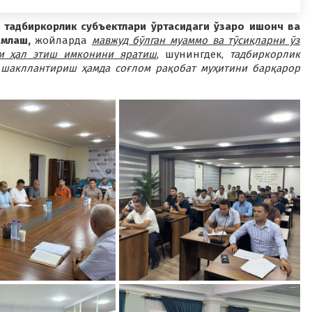
 тадбиркорлик субъектлари ўртасидаги ўзаро ишонч ва
амлаш,
жойларда
мавжуд бўлган муаммо ва тўсиқларни ўз
ли ҳал этиш имконини яратиш
, шунингдек,
тадбиркорлик
 шакллантириш ҳамда соғлом рақобат муҳитини барқарор