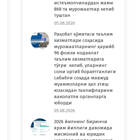
истеъмолчилардан жами
868 та мурожаатлар келиб
тушган
05.08.2026
Рақобат қўмитаси таълим
хизматлари соҳасида
мурожаатларнинг қарийб
96 фоизи нодавлат
таълим хизматларига
тўғри келиб, уларнинг
сони ортиб бораётганлиги
сабабли соҳада мавжуд
муаммоларни ҳал этиш
юзасидан таклифларини
ваколатли органларга
юборди
05.08.2026
2026 йилнинг биринчи
ярим йиллиги давомида
жисмоний ва юридик