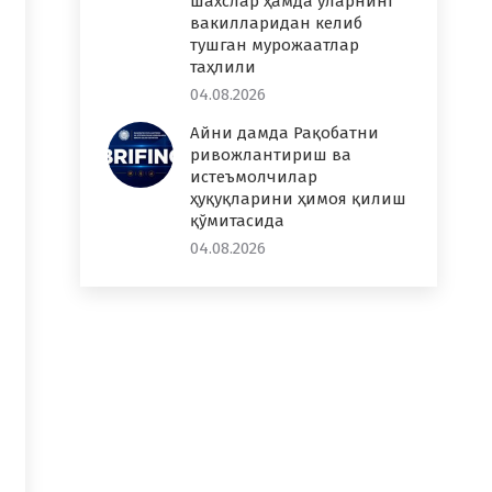
шахслар ҳамда уларнинг
вакилларидан келиб
тушган мурожаатлар
таҳлили
04.08.2026
Айни дамда Рақобатни
ривожлантириш ва
истеъмолчилар
ҳуқуқларини ҳимоя қилиш
қўмитасида
04.08.2026