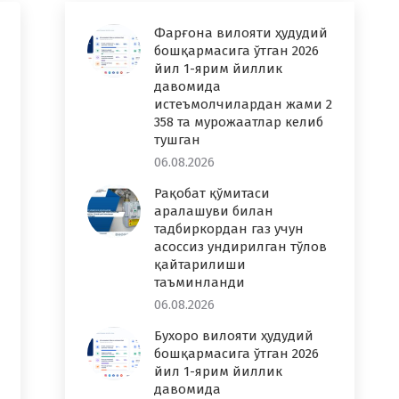
Фарғона вилояти ҳудудий
бошқармасига ўтган 2026
йил 1-ярим йиллик
давомида
истеъмолчилардан жами 2
358 та мурожаатлар келиб
тушган
06.08.2026
Рақобат қўмитаси
аралашуви билан
тадбиркордан газ учун
асоссиз ундирилган тўлов
қайтарилиши
таъминланди
06.08.2026
Бухоро вилояти ҳудудий
бошқармасига ўтган 2026
йил 1-ярим йиллик
давомида