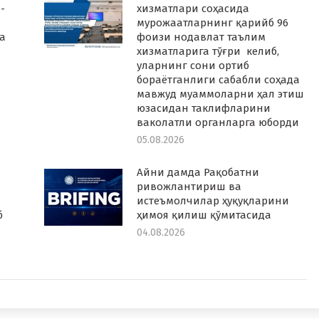
-
хизматлари соҳасида
мурожаатларнинг қарийб 96
а
фоизи нодавлат таълим
хизматларига тўғри келиб,
уларнинг сони ортиб
бораётганлиги сабабли соҳада
мавжуд муаммоларни ҳал этиш
юзасидан таклифларини
ваколатли органларга юборди
05.08.2026
Айни дамда Рақобатни
ривожлантириш ва
истеъмолчилар ҳуқуқларини
б
ҳимоя қилиш қўмитасида
04.08.2026