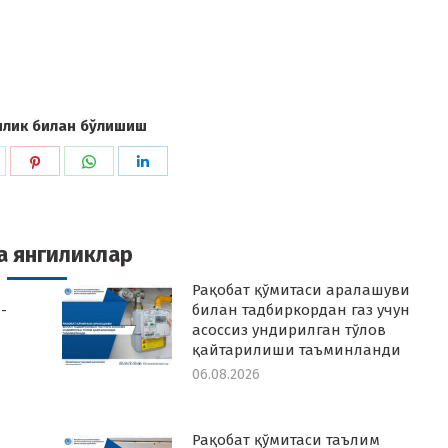
илик билан бўлишиш
hare
Share
Share
Share
n
on
on
on
k
witter
Pinterest
WhatsApp
LinkedIn
а янгиликлар
Рақобат қўмитаси аралашуви
-
билан тадбиркордан газ учун
асоссиз ундирилган тўлов
қайтарилиши таъминланди
06.08.2026
Рақобат қўмитаси таълим