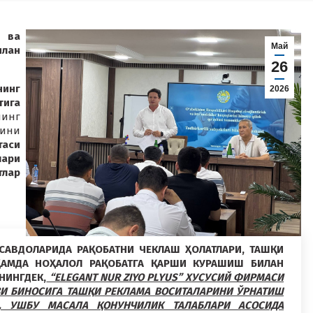
 ва
Май
илан
26
инг
2026
ига
нинг
ини
таси
лари
тлар
САВДОЛАРИДА РАҚОБАТНИ ЧЕКЛАШ ҲОЛАТЛАРИ, ТАШҚИ
ҲАМДА НОҲАЛОЛ РАҚОБАТГА ҚАРШИ КУРАШИШ БИЛАН
НИНГДЕК,
“ELEGANT NUR ZIYO PLYUS” ХУСУСИЙ ФИРМАСИ
ЗИ БИНОСИГА ТАШҚИ РЕКЛАМА ВОСИТАЛАРИНИ ЎРНАТИШ
, УШБУ МАСАЛА ҚОНУНЧИЛИК ТАЛАБЛАРИ АСОСИДА