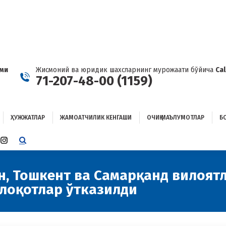
ҲУЖЖАТЛАР
ЖАМОАТЧИЛИК КЕНГАШИ
ОЧИҚ МАЪЛУМОТЛАР
ОҒЛАНИШ
ами
Жисмоний ва юридик шахсларнинг мурожаати бўйича
Ca
71-207-48-00 (1159)
ҲУЖЖАТЛАР
ЖАМОАТЧИЛИК КЕНГАШИ
ОЧИҚ МАЪЛУМОТЛАР
Б
E
TTER
INSTAGRAM
E
PAGE
ENS
OPENS
н, Тошкент ва Самарқанд вилоят
IN
лоқотлар ўтказилди
W
NEW
W
NDOW
WINDOW