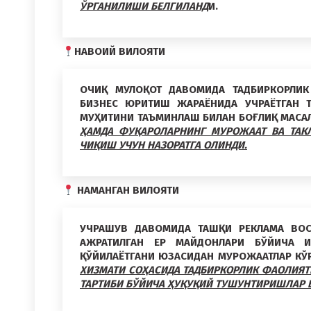
ЎРГАНИЛИШИ БЕЛГИЛАНД
И.
НАВОИЙ ВИЛОЯТИ
ОЧИҚ МУЛОҚОТ ДАВОМИДА ТАДБИРКОРЛИК 
БИЗНЕС ЮРИТИШ ЖАРАЁНИДА УЧРАЁТГАН Т
МУҲИТИНИ ТАЪМИНЛАШ БИЛАН БОҒЛИҚ МАСА
ҲАМДА ФУҚАРОЛАРНИНГ МУРОЖААТ ВА ТАКЛ
ЧИҚИШ УЧУН НАЗОРАТГА ОЛИНДИ.
НАМАНГАН ВИЛОЯТИ
УЧРАШУВ ДАВОМИДА ТАШҚИ РЕКЛАМА ВО
АЖРАТИЛГАН ЕР МАЙДОНЛАРИ БЎЙИЧА И
ҚЎЙИЛАЁТГАНИ ЮЗАСИДАН МУРОЖААТЛАР КЎ
ХИЗМАТИ СОҲАСИДА ТАДБИРКОРЛИК ФАОЛИЯ
ТАРТИБИ БЎЙИЧА ҲУҚУҚИЙ ТУШУНТИРИШЛАР 