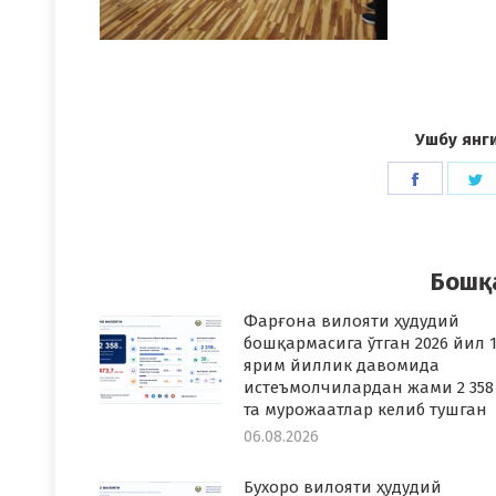
Ушбу янг
Share
S
on
o
Faceboo
T
Бошқ
Фарғона вилояти ҳудудий
бошқармасига ўтган 2026 йил 1
ярим йиллик давомида
истеъмолчилардан жами 2 358
та мурожаатлар келиб тушган
06.08.2026
Бухоро вилояти ҳудудий