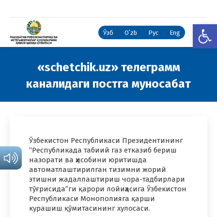
Open
Ўзб
Oʻzb
Рус
Eng
«schetchik.uz» телеграмм
каналидаги постга муносабат
You are here:
Ўзбекистон Республикаси Президентининг
“Республикада табиий газ етказиб бериш
назорати ва ҳисобини юритишда
автоматлаштирилган тизимни жорий
этишни жадаллаштириш чора-тадбирлари
тўғрисида”ги қарори лойиҳасига Ўзбекистон
Республикаси Монополияга қарши
курашиш қўмитасининг хулосаси.