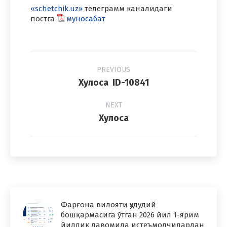
«schetchik.uz»
телеграмм каналидаги
постга
муносабат
Project
PREVIOUS
navigation
Previous
Хулоса ID-10841
project:
NEXT
Next
Хулоса
project:
Фарғона вилояти ҳудудий
бошқармасига ўтган 2026 йил 1-ярим
йиллик давомида истеъмолчилардан