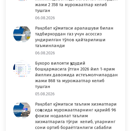
жами 2 358 та мурожаатлар келиб
тушган
06.08.2026
Рақобат қўмитаси аралашуви билан
тадбиркордан газ учун асоссиз
ундирилган тўлов қайтарилиши
таъминланди
06.08.2026
Бухоро вилояти ҳудудий
бошқармасига ўтган 2026 йил 1-ярим
йиллик давомида истеъмолчилардан
жами 868 та мурожаатлар келиб
тушган
05.08.2026
Рақобат қўмитаси таълим хизматлари
соҳасида мурожаатларнинг қарийб 96
фоизи нодавлат таълим
хизматларига тўғри келиб, уларнинг
сони ортиб бораётганлиги сабабли