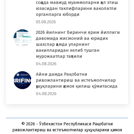
соҳада мавжуд муаммоларни ҳал этиш
юзасидан таклифларини ваколатли
органларга юборди
05.08.2026
2026 йилнинг биринчи ярим йиллиги
давомида жисмоний ва юридик
шахслар ҳамда уларнинг
вакилларидан келиб тушган
мурожаатлар таҳлили
04.08.2026
Айни дамда Рақобатни
ривожлантириш ва истеъмолчилар
ҳуқуқларини ҳимоя қилиш қўмитасида
04.08.2026
© 2026 - Ўзбекистон Республикаси Рақобатни
ривожлантириш ва истеъмолчилар ҳуқуқларини ҳимоя