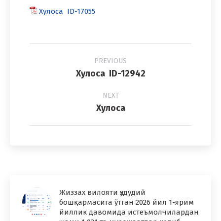
Хулоса ID-17055
Project
PREVIOUS
navigation
Previous
Хулоса ID-12942
project:
NEXT
Next
Хулоса
project:
Жиззах вилояти ҳудудий
бошқармасига ўтган 2026 йил 1-ярим
йиллик давомида истеъмолчилардан