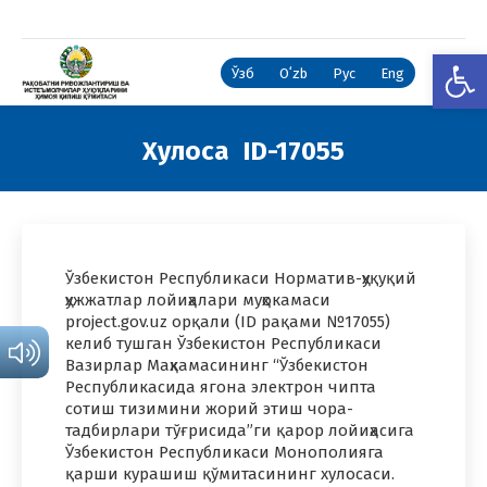
Open
Ўзб
Oʻzb
Рус
Eng
Хулоса ID-17055
You are here:
Ўзбекистон Республикаси Норматив-ҳуқуқий
ҳужжатлар лойиҳалари муҳокамаси
project.gov.uz орқали (ID рақами №17055)
келиб тушган Ўзбекистон Республикаси
Вазирлар Маҳкамасининг “Ўзбекистон
Республикасида ягона электрон чипта
сотиш тизимини жорий этиш чора-
тадбирлари тўғрисида”ги қарор лойиҳасига
Ўзбекистон Республикаси Монополияга
қарши курашиш қўмитасининг хулосаси.