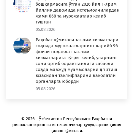
бошқармасига ўтган 2026 йил 1-ярим
йиллик давомида истеъмолчилардан
жами 868 та мурожаатлар келиб
тушган
05.08.2026
Рақобат қўмитаси таълим хизматлари
соҳасида мурожаатларнинг қарийб 96
фоизи нодавлат таълим
хизматларига тўғри келиб, уларнинг
сони ортиб бораётганлиги сабабли
соҳада мавжуд муаммоларни ҳал этиш
юзасидан таклифларини ваколатли
органларга юборди
05.08.2026
© 2026 - Ўзбекистон Республикаси Рақобатни
ривожлантириш ва истеъмолчилар ҳуқуқларини ҳимоя
қилиш қўмитаси.