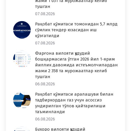
жами 1 031 та мурожаатлар келиб
тушган
07.08.2026
Рақобат қўмитаси томонидан 5,7 млрд
сўмлик тендер юзасидан иш
қўзғатилди
07.08.2026
Фарғона вилояти ҳудудий
бошқармасига ўтган 2026 йил 1-ярим
йиллик давомида истеъмолчилардан
жами 2 358 та мурожаатлар келиб
тушган
06.08.2026
Рақобат қўмитаси аралашуви билан
тадбиркордан газ учун асоссиз
ундирилган тўлов қайтарилиши
таъминланди
06.08.2026
Бухоро вилояти ҳудудий