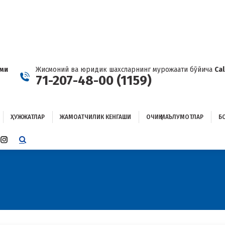
ҲУЖЖАТЛАР
ЖАМОАТЧИЛИК КЕНГАШИ
ОЧИҚ МАЪЛУМОТЛАР
ОҒЛАНИШ
ами
Жисмоний ва юридик шахсларнинг мурожаати бўйича
Ca
71-207-48-00 (1159)
ҲУЖЖАТЛАР
ЖАМОАТЧИЛИК КЕНГАШИ
ОЧИҚ МАЪЛУМОТЛАР
Б
E
TTER
INSTAGRAM
E
PAGE
ENS
OPENS
IN
W
NEW
W
NDOW
WINDOW