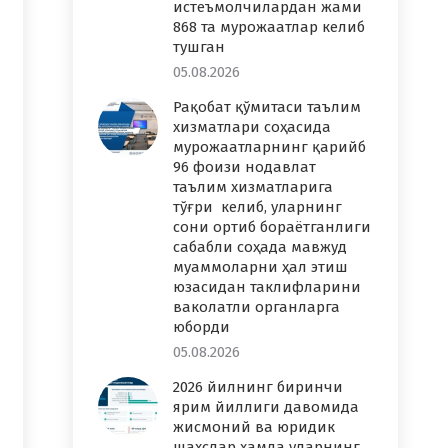
истеъмолчилардан жами
868 та мурожаатлар келиб
тушган
05.08.2026
Рақобат қўмитаси таълим
хизматлари соҳасида
мурожаатларнинг қарийб
96 фоизи нодавлат
таълим хизматларига
тўғри келиб, уларнинг
сони ортиб бораётганлиги
сабабли соҳада мавжуд
муаммоларни ҳал этиш
юзасидан таклифларини
ваколатли органларга
юборди
05.08.2026
2026 йилнинг биринчи
ярим йиллиги давомида
жисмоний ва юридик
шахслар ҳамда уларнинг