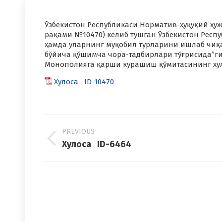
Ўзбекистон Республикаси Норматив-ҳуқуқий ҳужж
рақами №10470) келиб тушган Ўзбекистон Респ
ҳамда уларнинг муқобил турларини ишлаб чи
бўйича қўшимча чора-тадбирлари тўғрисида”ги
Монополияга қарши курашиш қўмитасининг хул
Хулоса ID-10470
Project
PREVIOUS
navigation
Previous
Хулоса ID-6464
project: