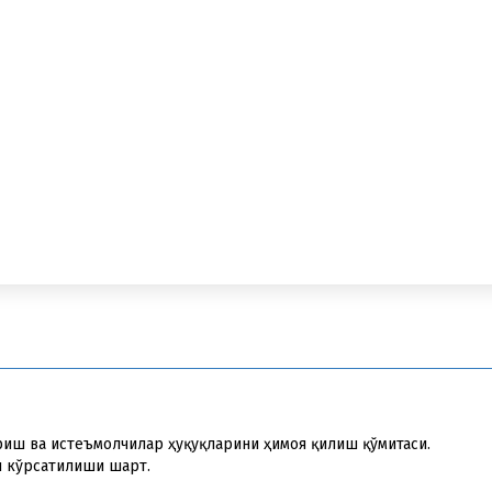
риш ва истеъмолчилар ҳуқуқларини ҳимоя қилиш қўмитаси.
и кўрсатилиши шарт.