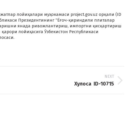
атлар лойиҳалари муҳокамаси project.gov.uz орқали (ID
убликаси Президентининг “Ёғоч-қириндили плиталар
қаришни янада ривожлантириш, импортни қисқартириш
 қарори лойиҳасига Ўзбекистон Республикаси
осаси.
NEXT
Next
Хулоса ID-10715
project: