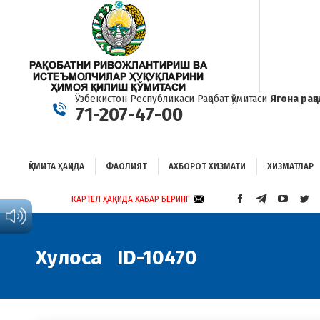
ҚЎМИТА ҲАҚИДА
ФАОЛИЯТ
АХБОРОТ ХИЗМАТИ
ХИЗМАТЛАР
Б
Ўзбекистон Республикаси Рақобат қўмитаси
Ягона рақ
71-207-47-00
ҚЎМИТА ҲАҚИДА
ФАОЛИЯТ
АХБОРОТ ХИЗМАТИ
ХИЗМАТЛАР
КАРТЕЛ ҲАҚИДА ХАБАР БЕРИНГ
FACEBOOK
TELEGRAM
YOUTUB
TWI
PAGE
PAGE
PAGE
PAG
OPENS
OPENS
OPENS
OP
IN
IN
IN
IN
Хулоса ID-10470
NEW
NEW
NEW
NE
WINDOW
WINDOW
WINDO
WI