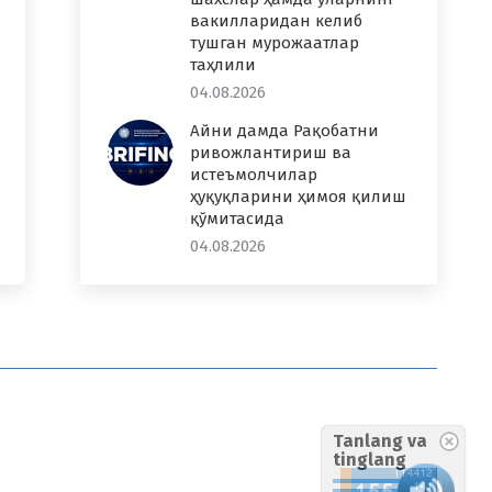
вакилларидан келиб
тушган мурожаатлар
таҳлили
04.08.2026
Айни дамда Рақобатни
ривожлантириш ва
истеъмолчилар
ҳуқуқларини ҳимоя қилиш
қўмитасида
04.08.2026
Tanlang va
tinglang