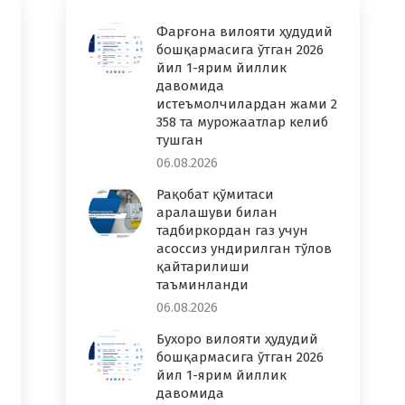
Фарғона вилояти ҳудудий
бошқармасига ўтган 2026
йил 1-ярим йиллик
давомида
истеъмолчилардан жами 2
358 та мурожаатлар келиб
тушган
06.08.2026
Рақобат қўмитаси
аралашуви билан
тадбиркордан газ учун
асоссиз ундирилган тўлов
қайтарилиши
таъминланди
06.08.2026
Бухоро вилояти ҳудудий
бошқармасига ўтган 2026
йил 1-ярим йиллик
давомида