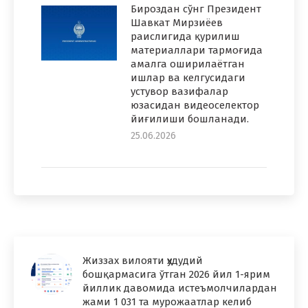
Бироздан сўнг Президент
Шавкат Мирзиёев
раислигида қурилиш
материаллари тармоғида
амалга оширилаётган
ишлар ва келгусидаги
устувор вазифалар
юзасидан видеоселектор
йиғилиши бошланади.
25.06.2026
Жиззах вилояти ҳудудий
бошқармасига ўтган 2026 йил 1-ярим
йиллик давомида истеъмолчилардан
жами 1 031 та мурожаатлар келиб