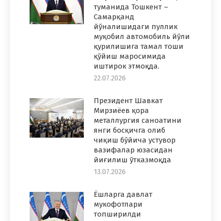
туманида Тошкент –
Самарқанд
йўналишидаги пуллик
муқобил автомобиль йўли
қурилишига тамал тоши
қўйиш маросимида
иштирок этмоқда.
22.07.2026
Президент Шавкат
Мирзиёев қора
металлургия саноатини
янги босқичга олиб
чиқиш бўйича устувор
вазифалар юзасидан
йиғилиш ўтказмоқда
13.07.2026
Ёшларга давлат
мукофотлари
топширилди