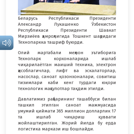
Беларусь Республикаси Президенти
Александр Лукашенко Ўзбекистон
Республикаси Президенти Шавкат
Мирзиёев ҳамроҳлигида Тошкент шаҳридаги
Технопаркка ташриф буюрди.
Олий мартабали меҳмон эътиборига
Технопарк корхоналарида ишлаб
чиқарилаётган маиший техника, электрон
ҳисоблагичлар, лифт ва эскалаторлар,
насослар, саноат қозонхоналари, совитиш
тизимлари каби кенг турдаги юқори
технологик маҳсулотлар тақдим этилди.
Давлатимиз раҳбарининг ташаббуси билан
ташкил этилган саноат мажмуасида
умумий қиймати 365 миллион долларлик 17
та ишлаб чиқариш қуввати
жойлаштирилган. Жорий йилда бу ерда
логистика маркази иш бошлайди.