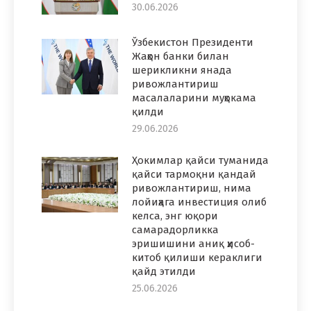
30.06.2026
Ўзбекистон Президенти
Жаҳон банки билан
шерикликни янада
ривожлантириш
масалаларини муҳокама
қилди
29.06.2026
Ҳокимлар қайси туманида
қайси тармоқни қандай
ривожлантириш, нима
лойиҳага инвестиция олиб
келса, энг юқори
самарадорликка
эришишини аниқ ҳисоб-
китоб қилиши кераклиги
қайд этилди
25.06.2026