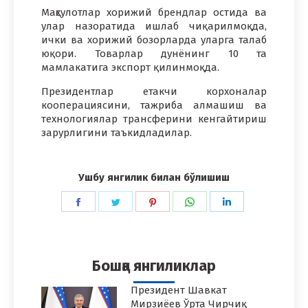
Маҳсулотлар хорижий брендлар остида ва
улар назоратида ишлаб чиқарилмоқда,
ички ва хорижий бозорларда уларга талаб
юқори. Товарлар дунёнинг 10 та
мамлакатига экспорт қилинмоқда.
Президентлар етакчи корхоналар
кооперациясини, тажриба алмашиш ва
технологиялар трансферини кенгайтириш
зарурлигини таъкидладилар.
Ушбу янгилик билан бўлишиш
Share
Share
Share
Share
Share
on
on
on
on
on
Facebook
Twitter
Pinterest
WhatsApp
LinkedIn
Бошқа янгиликлар
Президент Шавкат
Мирзиёев Ўрта Чирчиқ