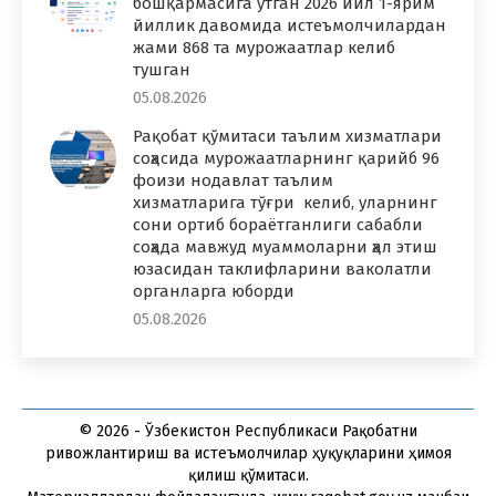
бошқармасига ўтган 2026 йил 1-ярим
йиллик давомида истеъмолчилардан
жами 868 та мурожаатлар келиб
тушган
05.08.2026
Рақобат қўмитаси таълим хизматлари
соҳасида мурожаатларнинг қарийб 96
фоизи нодавлат таълим
хизматларига тўғри келиб, уларнинг
сони ортиб бораётганлиги сабабли
соҳада мавжуд муаммоларни ҳал этиш
юзасидан таклифларини ваколатли
органларга юборди
05.08.2026
© 2026 - Ўзбекистон Республикаси Рақобатни
ривожлантириш ва истеъмолчилар ҳуқуқларини ҳимоя
қилиш қўмитаси.