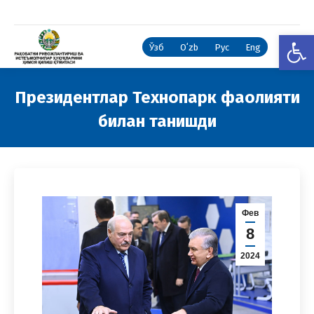
Open
Ўзб
Oʻzb
Рус
Eng
Президентлар Технопарк фаолияти
билан танишди
You are here:
Фев
8
2024