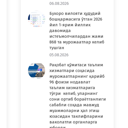
06.08.2026
Бухоро вилояти ҳудудий
бошқармасига ўтган 2026
йил 1-ярим йиллик
давомида
истеъмолчилардан жами
868 та мурожаатлар келиб
тушган
05.08.2026
Рақобат қўмитаси таълим
хизматлари соҳасида
мурожаатларнинг қарийб
96 фоизи нодавлат
таълим хизматларига
тўғри келиб, уларнинг
сони ортиб бораётганлиги
сабабли соҳада мавжуд
муаммоларни ҳал этиш
юзасидан таклифларини
ваколатли органларга
юборди