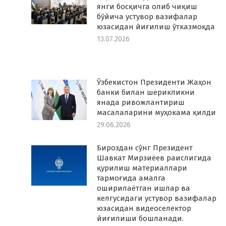
янги босқичга олиб чиқиш
бўйича устувор вазифалар
юзасидан йиғилиш ўтказмоқда
13.07.2026
Ўзбекистон Президенти Жаҳон
банки билан шерикликни
янада ривожлантириш
масалаларини муҳокама қилди
29.06.2026
Бироздан сўнг Президент
Шавкат Мирзиёев раислигида
қурилиш материаллари
тармоғида амалга
оширилаётган ишлар ва
келгусидаги устувор вазифалар
юзасидан видеоселектор
йиғилиши бошланади.