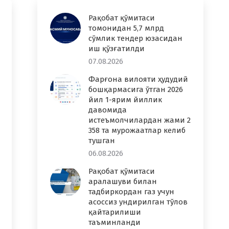
Рақобат қўмитаси
томонидан 5,7 млрд
сўмлик тендер юзасидан
иш қўзғатилди
07.08.2026
Фарғона вилояти ҳудудий
бошқармасига ўтган 2026
йил 1-ярим йиллик
давомида
истеъмолчилардан жами 2
358 та мурожаатлар келиб
тушган
06.08.2026
Рақобат қўмитаси
аралашуви билан
тадбиркордан газ учун
асоссиз ундирилган тўлов
қайтарилиши
таъминланди