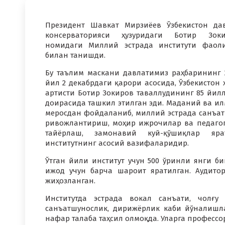
Президент Шавкат Мирзиёев Ўзбекистон да
консерваторияси ҳузуридаги Ботир Зоки
номидаги Миллий эстрада институти фаол
билан танишди.
Бу таълим маскани давлатимиз раҳбарининг 
йил 2 декабрдаги қарори асосида, Ўзбекистон 
артисти Ботир Зокиров таваллудининг 85 йил
доирасида ташкил этилган эди. Маданий ва и
меросдан фойдаланиб, миллий эстрада санъа
ривожлантириш, моҳир ижрочилар ва педаго
тайёрлаш, замонавий куй-қўшиқлар яра
институтнинг асосий вазифаларидир.
Ўтган йили институт учун 500 ўринли янги б
ижод учун барча шароит яратилган. Аудито
жиҳозланган.
Институтда эстрада вокал санъати, чолғу 
санъатшунослик, дирижёрлик каби йўналишла
нафар талаба таҳсил олмоқда. Уларга профессор