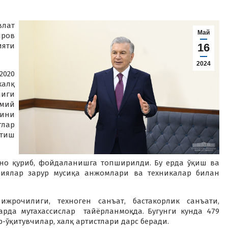
влат
Май
ров
ияти
16
2024
2020
халқ
лиги
лмий
тини
глар
тиш
ино қуриб, фойдаланишга топширилди. Бу ерда ўқиш ва
риялар зарур мусиқа анжомлари ва техникалар билан
ижрочилиги, техноген санъат, бастакорлик санъати,
рда мутахассислар тайёрланмоқда. Бугунги кунда 479
-ўқитувчилар, халқ артистлари дарс беради.