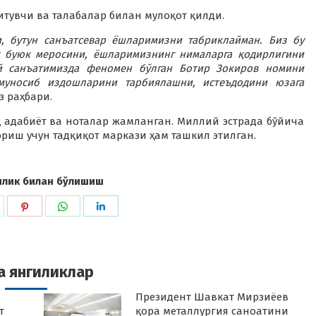
итувчи ва талабалар билан мулоқот қилди.
, бутун санъатсевар ёшларимизни табриклайман. Биз бу
 буюк меросини, ёшларимизнинг нималарга қодирлигини
ий санъатимизда феномен бўлган Ботир Зокиров номини
муносиб издошларини тарбиялашни, истеъдодини юзага
 раҳбари.
қ адабиёт ва ноталар жамланган. Миллий эстрада бўйича
иш учун тадқиқот маркази ҳам ташкил этилган.
илик билан бўлишиш
hare
Share
Share
Share
n
on
on
on
k
witter
Pinterest
WhatsApp
LinkedIn
а янгиликлар
Президент Шавкат Мирзиёев
т
қора металлургия саноатини