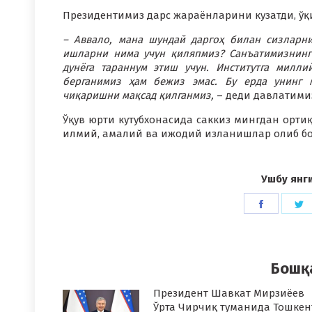
Президентимиз дарс жараёнларини кузатди, ўқ
– Аввало, мана шундай даргоҳ билан сизларни
ишларни нима учун қиляпмиз? Санъатимизнинг
дунёга тараннум этиш учун. Институтга милл
берганимиз ҳам бежиз эмас. Бу ерда унинг 
чиқаришни мақсад қилганмиз,
– деди давлатимиз
Ўқув юрти кутубхонасида саккиз мингдан орти
илмий, амалий ва ижодий изланишлар олиб бор
Ушбу янг
Share
S
on
o
Faceboo
T
Бошқ
Президент Шавкат Мирзиёев
Ўрта Чирчиқ туманида Тошкен