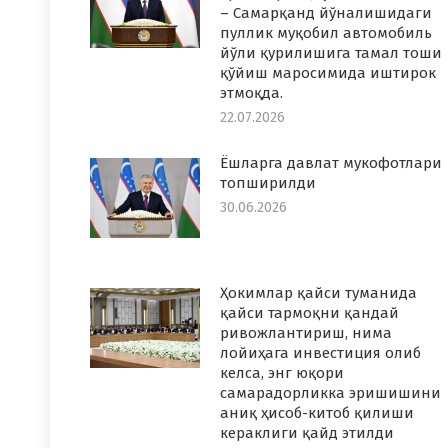
– Самарқанд йўналишидаги
пуллик муқобил автомобиль
йўли қурилишига тамал тоши
қўйиш маросимида иштирок
этмоқда.
22.07.2026
Ёшларга давлат мукофотлари
топширилди
30.06.2026
Ҳокимлар қайси туманида
қайси тармоқни қандай
ривожлантириш, нима
лойиҳага инвестиция олиб
келса, энг юқори
самарадорликка эришишини
аниқ ҳисоб-китоб қилиши
кераклиги қайд этилди