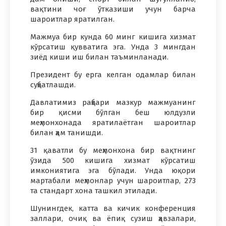
вақтини чоғ ўтказиши учун барча
шароитлар яратилган.
Мажмуа бир кунда 60 минг кишига хизмат
кўрсатиш қувватига эга. Унда 3 мингдан
зиёд киши иш билан таъминланади.
Президент бу ерга келган одамлар билан
суҳбатлашди.
Давлатимиз раҳбари мазкур мажмуанинг
бир қисми бўлган беш юлдузли
меҳмонхонада яратилаётган шароитлар
билан ҳам танишди.
31 қаватли бу меҳмонхона бир вақтнинг
ўзида 500 кишига хизмат кўрсатиш
имкониятига эга бўлади. Унда юқори
мартабали меҳмонлар учун шароитлар, 273
та стандарт хона ташкил этилади.
Шунингдек, катта ва кичик конференция
заллари, очиқ ва ёпиқ сузиш ҳавзалари,