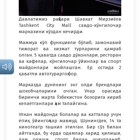
Давлатимиз раҳбари Шавкат Мирзиёев
Tashkent City Mall савдо-кўнгилочар
марказини кўздан кечирди.
Мажмуа кўп функцияли бўлиб, замонавий
тижорат ва хизмат турларини қамраб
олган. 5 қаватда савдо дўконлари, ресторан
ва кафелар, кўнгилочар ўйинлар ва спорт
майдонлари жойлашган. Ер остида 2
қаватли автотураргоҳ бор.
Марказда дунёнинг энг олди брендлари
шохобчаларини очган. Улар орасида
биринчи марта Ўзбекистон бозорига кириб
келаётганлари ҳам талайгина.
Улкан майдонда болалар ва катталар учун
ёпиқ ўйингоҳлар мавжуд. Шунингдек, 14 та
кинотеатр ташкил этилган. Бир сўз билан
айтганда, бу ерда одамлар харид қилиши,
дам олиши, спорт билан шуғулланиб,