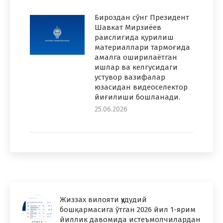
Бироздан сўнг Президент
Шавкат Мирзиёев
раислигида қурилиш
материаллари тармоғида
амалга оширилаётган
ишлар ва келгусидаги
устувор вазифалар
юзасидан видеоселектор
йиғилиши бошланади.
25.06.2026
Жиззах вилояти ҳудудий
бошқармасига ўтган 2026 йил 1-ярим
йиллик давомида истеъмолчилардан