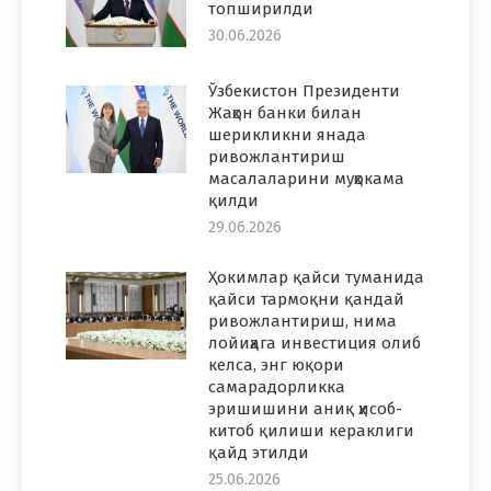
топширилди
30.06.2026
Ўзбекистон Президенти
Жаҳон банки билан
шерикликни янада
ривожлантириш
масалаларини муҳокама
қилди
29.06.2026
Ҳокимлар қайси туманида
қайси тармоқни қандай
ривожлантириш, нима
лойиҳага инвестиция олиб
келса, энг юқори
самарадорликка
эришишини аниқ ҳисоб-
китоб қилиши кераклиги
қайд этилди
25.06.2026