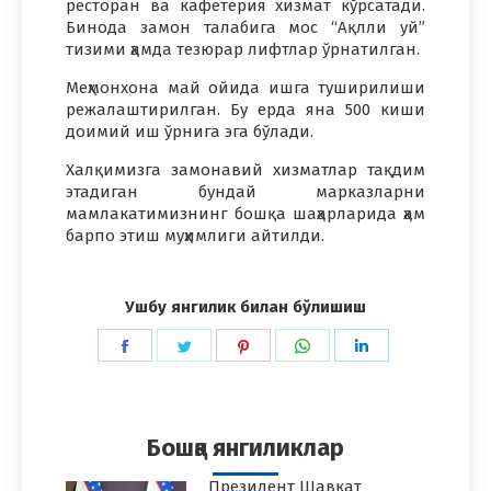
ресторан ва кафетерия хизмат кўрсатади.
Бинода замон талабига мос “Ақлли уй”
тизими ҳамда тезюрар лифтлар ўрнатилган.
Меҳмонхона май ойида ишга туширилиши
режалаштирилган. Бу ерда яна 500 киши
доимий иш ўрнига эга бўлади.
Халқимизга замонавий хизматлар тақдим
этадиган бундай марказларни
мамлакатимизнинг бошқа шаҳарларида ҳам
барпо этиш муҳимлиги айтилди.
Ушбу янгилик билан бўлишиш
Share
Share
Share
Share
Share
on
on
on
on
on
Facebook
Twitter
Pinterest
WhatsApp
LinkedIn
Бошқа янгиликлар
Президент Шавкат