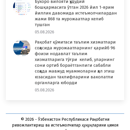
Бухоро вилояти ҳудудий
бошқармасига ўтган 2026 йил 1-ярим
йиллик давомида истеъмолчилардан
жами 868 та мурожаатлар келиб
тушган
05.08.2026
Рақобат қўмитаси таълим хизматлари
соҳасида мурожаатларнинг қарийб 96
фоизи нодавлат таълим
хизматларига тўғри келиб, уларнинг
сони ортиб бораётганлиги сабабли
соҳада мавжуд муаммоларни ҳал этиш
юзасидан таклифларини ваколатли
органларга юборди
05.08.2026
© 2026 - Ўзбекистон Республикаси Рақобатни
ривожлантириш ва истеъмолчилар ҳуқуқларини ҳимоя