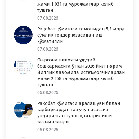
жами 1 031 та мурожаатлар келиб
тушган
07.08.2026
Рақобат қўмитаси томонидан 5,7 млрд
сўмлик тендер юзасидан иш
қўзғатилди
07.08.2026
Фарғона вилояти ҳудудий
бошқармасига ўтган 2026 йил 1-ярим
йиллик давомида истеъмолчилардан
жами 2 358 та мурожаатлар келиб
тушган
06.08.2026
Рақобат қўмитаси аралашуви билан
тадбиркордан газ учун асоссиз
ундирилган тўлов қайтарилиши
таъминланди
06.08.2026