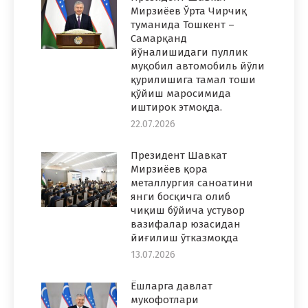
Мирзиёев Ўрта Чирчиқ
туманида Тошкент –
Самарқанд
йўналишидаги пуллик
муқобил автомобиль йўли
қурилишига тамал тоши
қўйиш маросимида
иштирок этмоқда.
22.07.2026
Президент Шавкат
Мирзиёев қора
металлургия саноатини
янги босқичга олиб
чиқиш бўйича устувор
вазифалар юзасидан
йиғилиш ўтказмоқда
13.07.2026
Ёшларга давлат
мукофотлари