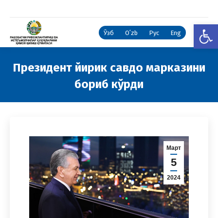
Open
Ўзб
Oʻzb
Рус
Eng
Президент йирик савдо марказини
бориб кўрди
You are here:
Март
5
2024