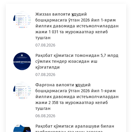
Жиззах вилояти ҳудудий
бошқармасига ўтган 2026 йил 1-ярим
йиллик давомида истеъмолчилардан
жами 1 031 та мурожаатлар келиб
тушган
07.08.2026
Рақобат қўмитаси томонидан 5,7 млрд
сўмлик тендер юзасидан иш
қўзғатилди
07.08.2026
Фарғона вилояти ҳудудий
бошқармасига ўтган 2026 йил 1-ярим
йиллик давомида истеъмолчилардан
жами 2 358 та мурожаатлар келиб
тушган
06.08.2026
Рақобат қўмитаси аралашуви билан