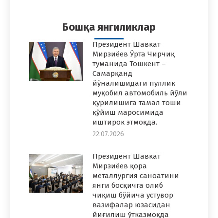
Facebook
Twitter
Pinterest
WhatsApp
LinkedIn
Бошқа янгиликлар
Президент Шавкат
Мирзиёев Ўрта Чирчиқ
туманида Тошкент –
Самарқанд
йўналишидаги пуллик
муқобил автомобиль йўли
қурилишига тамал тоши
қўйиш маросимида
иштирок этмоқда.
22.07.2026
Президент Шавкат
Мирзиёев қора
металлургия саноатини
янги босқичга олиб
чиқиш бўйича устувор
вазифалар юзасидан
йиғилиш ўтказмоқда