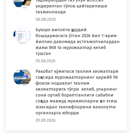
тадбиркордан газ учун асоссиз
ундирилган тўлов қайтарилиши
таъминланди
06.08.2026
Бухоро вилояти ҳудудий
бошқармасига ўтган 2026 йил 1-ярим
йиллик давомида истеъмолчилардан
жами 868 та мурожаатлар келиб
тушган
05.08.2026
Рақобат қўмитаси таълим хизматлари
соҳасида мурожаатларнинг қарийб 96
фоизи нодавлат таълим
хизматларига тўғри келиб, уларнинг
сони ортиб бораётганлиги сабабли
соҳада мавжуд муаммоларни ҳал этиш
юзасидан таклифларини ваколатли
органларга юборди
05.08.2026