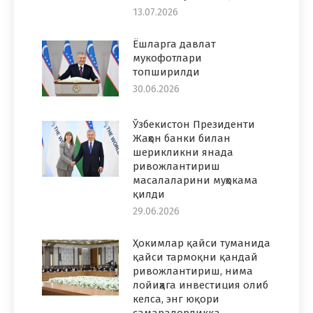
13.07.2026
Ёшларга давлат
мукофотлари
топширилди
30.06.2026
Ўзбекистон Президенти
Жаҳон банки билан
шерикликни янада
ривожлантириш
масалаларини муҳокама
қилди
29.06.2026
Ҳокимлар қайси туманида
қайси тармоқни қандай
ривожлантириш, нима
лойиҳага инвестиция олиб
келса, энг юқори