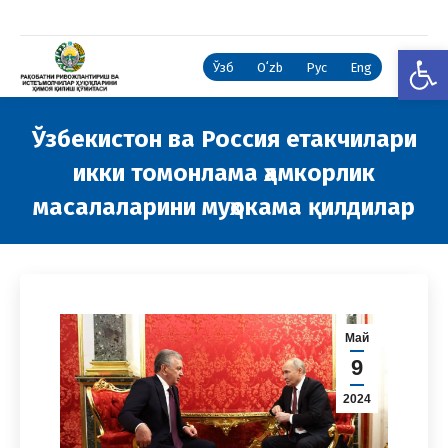
Open
Ўзб
Oʻzb
Рус
Eng
Ўзбекистон ва Россия етакчилари
икки томонлама ҳамкорлик
масалаларини муҳокама қилдилар
You are here:
Май
9
2024