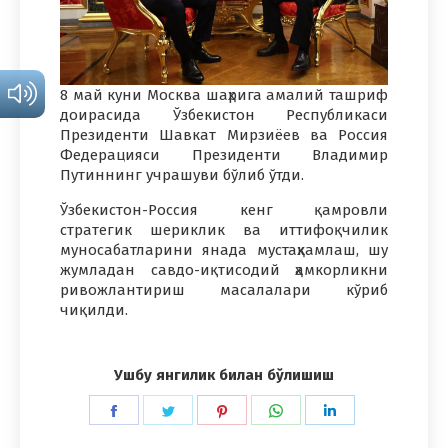
8 май куни Москва шаҳрига амалий ташриф
доирасида Ўзбекистон Республикаси
Президенти Шавкат Мирзиёев ва Россия
Федерацияси Президенти Владимир
Путиннинг учрашуви бўлиб ўтди.
Ўзбекистон-Россия кенг қамровли
стратегик шериклик ва иттифоқчилик
муносабатларини янада мустаҳкамлаш, шу
жумладан савдо-иқтисодий ҳамкорликни
ривожлантириш масалалари кўриб
чиқилди.
Ушбу янгилик билан бўлишиш
Share
Share
Share
Share
Share
on
on
on
on
on