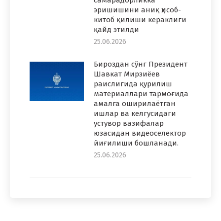
самарадорликка
эришишини аниқ ҳисоб-
китоб қилиши кераклиги
қайд этилди
25.06.2026
Бироздан сўнг Президент
Шавкат Мирзиёев
раислигида қурилиш
материаллари тармоғида
амалга оширилаётган
ишлар ва келгусидаги
устувор вазифалар
юзасидан видеоселектор
йиғилиши бошланади.
25.06.2026