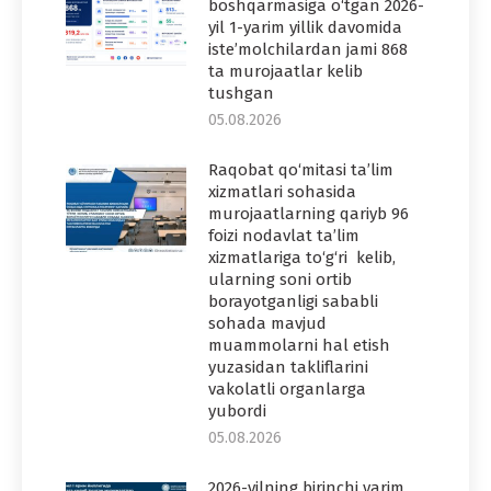
boshqarmasiga o‘tgan 2026-
yil 1-yarim yillik davomida
iste’molchilardan jami 868
ta murojaatlar kelib
tushgan
05.08.2026
Raqobat qo‘mitasi ta’lim
xizmatlari sohasida
murojaatlarning qariyb 96
foizi nodavlat ta’lim
xizmatlariga to‘g‘ri kelib,
ularning soni ortib
borayotganligi sababli
sohada mavjud
muammolarni hal etish
yuzasidan takliflarini
vakolatli organlarga
yubordi
05.08.2026
2026-yilning birinchi yarim