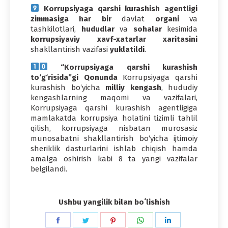
Korrupsiyaga qarshi kurashish agentligi
zimmasiga har bir
davlat
organi
va
tashkilotlari,
hududlar
va
sohalar
kesimida
korrupsiyaviy xavf-xatarlar xaritasini
shakllantirish vazifasi
yuklatildi
.
“Korrupsiyaga qarshi kurashish
to‘g‘risida”gi Qonunda
Korrupsiyaga qarshi
kurashish bo‘yicha
milliy kengash
, hududiy
kengashlarning maqomi va vazifalari,
Korrupsiyaga qarshi kurashish agentligiga
mamlakatda korrupsiya holatini tizimli tahlil
qilish, korrupsiyaga nisbatan murosasiz
munosabatni shakllantirish bo‘yicha ijtimoiy
sheriklik dasturlarini ishlab chiqish hamda
amalga oshirish kabi 8 ta yangi vazifalar
belgilandi.
Ushbu yangilik bilan boʻlishish
Share
Share
Share
Share
Share