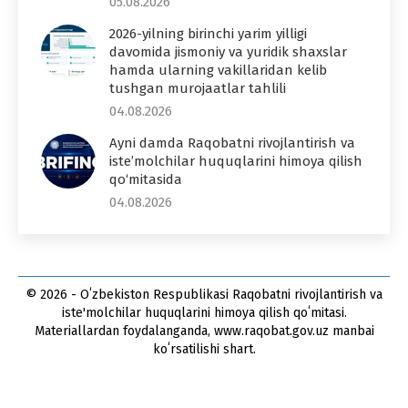
05.08.2026
2026-yilning birinchi yarim yilligi
davomida jismoniy va yuridik shaxslar
hamda ularning vakillaridan kelib
tushgan murojaatlar tahlili
04.08.2026
Ayni damda Raqobatni rivojlantirish va
iste’molchilar huquqlarini himoya qilish
qo‘mitasida
04.08.2026
© 2026 - Oʻzbekiston Respublikasi Raqobatni rivojlantirish va
iste'molchilar huquqlarini himoya qilish qoʻmitasi.
Materiallardan foydalanganda, www.raqobat.gov.uz manbai
koʻrsatilishi shart.