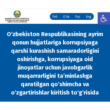
Open
Ўзб
Oʻzb
Рус
Eng
O‘zbekiston Respublikasining ayrim
qonun hujjatlariga korrupsiyaga
qarshi kurashish samaradorligini
oshirishga, korrupsiyaga oid
jinoyatlar uchun javobgarlik
muqarrarligini ta’minlashga
qaratilgan qo‘shimcha va
o‘zgartirishlar kiritish to‘g‘risida
You are here: