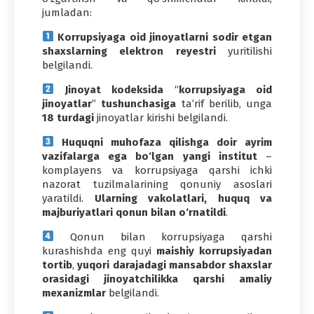
jumladan:
Korrupsiyaga oid jinoyatlarni sodir etgan
shaxslarning elektron reyestri
yuritilishi
belgilandi.
Jinoyat kodeksida
“
korrupsiyaga oid
jinoyatlar
”
tushunchasiga
ta’rif berilib, unga
18 turdagi
jinoyatlar kirishi belgilandi.
Huquqni muhofaza qilishga doir ayrim
vazifalarga ega bo‘lgan yangi institut
–
komplayens va korrupsiyaga qarshi ichki
nazorat tuzilmalarining qonuniy asoslari
yaratildi.
Ularning vakolatlari, huquq va
majburiyatlari qonun bilan o‘rnatildi
.
Qonun bilan korrupsiyaga qarshi
kurashishda eng quyi
maishiy korrupsiyadan
tortib
,
yuqori darajadagi mansabdor shaxslar
orasidagi jinoyatchilikka qarshi amaliy
mexanizmlar
belgilandi.