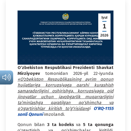
Iyul
1
2026
O‘zbekiston Respublikasi Prezidenti Shavkat
Mirziyoyev
tomonidan 2026-yil 22-iyunda
«O‘zbekiston Respublikasining ayrim qonun
hujjatlariga korrupsiyaga qarshi kurashish
samaradorligini oshirishga, korrupsiyaga oid
jinoyatlar uchun javobgarlik muqarrarligini
ta’minlashga qaratilgan qo‘shimcha va
o‘zgartirishlar kiritish to‘g‘risida»
gi
O‘RQ-1155
sonli Qonuni
imzolandi.
Qonun bilan
3 ta kodeks
va
5 ta qonunga
o‘zgartirish va qo‘shimchalar kiritildi,