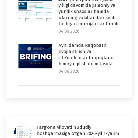
yilligi davomida jismoniy va
yuridik shaxslar hamda
ularning vakillaridan kelib
tushgan murojaatlar tahlili
04.08.2026
Ayni damda Raqobatni
rivojlantirish va
iste’molchilar huquqlarini
himoya qilish qo‘mitasida
04.08.2026
Farg‘ona viloyati hududiy
boshqarmasiga o‘tgan 2026-yil 1-yarim