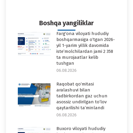
on
on
on
on
on
Facebook
Twitter
Pinterest
WhatsApp
LinkedIn
Boshqa yangiliklar
Farg‘ona viloyati hududiy
boshqarmasiga o‘tgan 2026-
yil 1-yarim yillik davomida
iste’molchilardan jami 2 358
ta murojaatlar kelib
tushgan
06.08.2026
Raqobat qo‘mitasi
aralashuvi bilan
tadbirkordan gaz uchun
asossiz undirilgan to‘lov
qaytarilishi ta’minlandi
06.08.2026
Buxoro viloyati hududiy