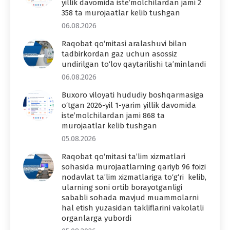
yillik davomida iste’molchilardan jami 2
358 ta murojaatlar kelib tushgan
06.08.2026
Raqobat qo‘mitasi aralashuvi bilan
tadbirkordan gaz uchun asossiz
undirilgan to‘lov qaytarilishi ta’minlandi
06.08.2026
Buxoro viloyati hududiy boshqarmasiga
o‘tgan 2026-yil 1-yarim yillik davomida
iste’molchilardan jami 868 ta
murojaatlar kelib tushgan
05.08.2026
Raqobat qo‘mitasi ta’lim xizmatlari
sohasida murojaatlarning qariyb 96 foizi
nodavlat ta’lim xizmatlariga to‘g‘ri kelib,
ularning soni ortib borayotganligi
sababli sohada mavjud muammolarni
hal etish yuzasidan takliflarini vakolatli
organlarga yubordi