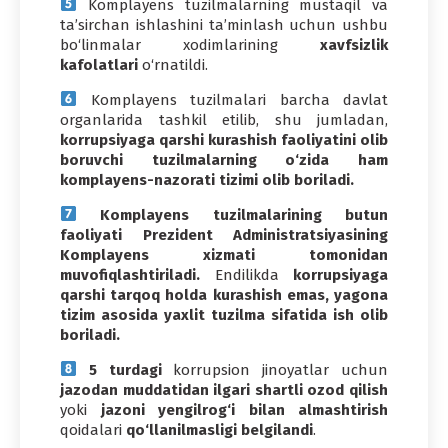
Komplayens tuzilmalarning mustaqil va
ta’sirchan ishlashini ta’minlash uchun ushbu
bo‘linmalar xodimlarining
xavfsizlik
kafolatlari
o‘rnatildi.
Komplayens tuzilmalari barcha davlat
organlarida tashkil etilib, shu jumladan,
korrupsiyaga qarshi kurashish faoliyatini olib
boruvchi tuzilmalarning o‘zida ham
komplayens-nazorati tizimi olib boriladi.
Komplayens tuzilmalarining butun
faoliyati Prezident Administratsiyasining
Komplayens xizmati tomonidan
muvofiqlashtiriladi.
Endilikda
korrupsiyaga
qarshi tarqoq holda kurashish emas, yagona
tizim asosida yaxlit tuzilma sifatida ish olib
boriladi.
5 turdagi
korrupsion jinoyatlar uchun
jazodan muddatidan ilgari
shartli ozod qilish
yoki
jazoni
yengilrog‘i bilan almashtirish
qoidalari
qo‘llanilmasligi belgilandi
.