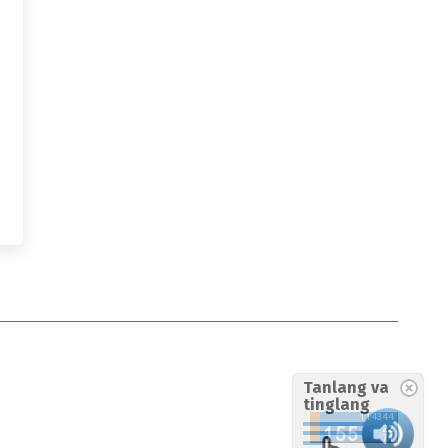
Tanlang va
tinglang