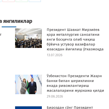
n
on
on
on
k
witter
Pinterest
WhatsApp
LinkedIn
а янгиликлар
Президент Шавкат Мирзиёев
т
қора металлургия саноатини
янги босқичга олиб чиқиш
бўйича устувор вазифалар
юзасидан йиғилиш ўтказмоқда
13.07.2026
Ўзбекистон Президенти Жаҳон
банки билан шерикликни
янада ривожлантириш
масалаларини муҳокама қилди
29.06.2026
Бироздан сўнг Президент