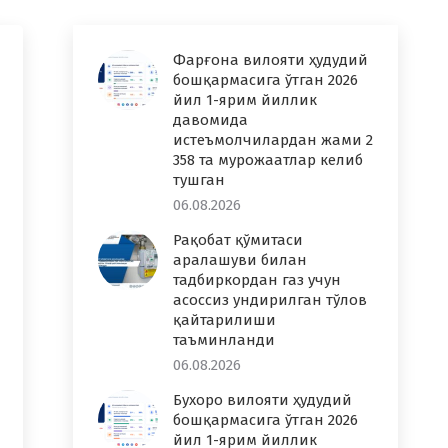
Фарғона вилояти ҳудудий
бошқармасига ўтган 2026
йил 1-ярим йиллик
давомида
истеъмолчилардан жами 2
358 та мурожаатлар келиб
тушган
06.08.2026
Рақобат қўмитаси
аралашуви билан
тадбиркордан газ учун
асоссиз ундирилган тўлов
қайтарилиши
таъминланди
06.08.2026
Бухоро вилояти ҳудудий
бошқармасига ўтган 2026
йил 1-ярим йиллик