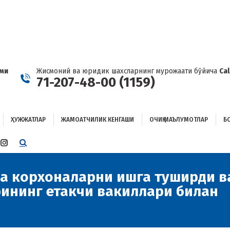
ҲУЖЖАТЛАР
ЖАМОАТЧИЛИК КЕНГАШИ
ОЧИҚ МАЪЛУМОТЛАР
ОҒЛАНИШ
ами
Жисмоний ва юридик шахсларнинг мурожаати бўйича
Ca
71-207-48-00 (1159)
ҲУЖЖАТЛАР
ЖАМОАТЧИЛИК КЕНГАШИ
ОЧИҚ МАЪЛУМОТЛАР
Б
E
TTER
INSTAGRAM
E
PAGE
ENS
OPENS
а корхоналарни ишга туширди в
IN
ининг етакчи вакиллари билан
W
NEW
W
NDOW
WINDOW