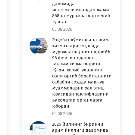
давомида
истеъмолчилардан жами
868 та мурожаатлар келиб
тушган
05.08.2026
Рақобат қўмитаси таълим
хизматлари соҳасида
мурожаатларнинг қарийб
96 фоизи нодавлат
таълим хизматларига
тўғри келиб, уларнинг
сони ортиб бораётганлиги
сабабли соҳада мавжуд
муаммоларни ҳал этиш
юзасидан таклифларини
ваколатли органларга
юборди
05.08.2026
2026 йилнинг биринчи
ярим йиллиги давомида