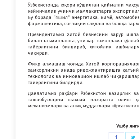
Ўзбекистонда юқори қўшилган қийматли маҳс
кейинчалик учинчи мамлакатларга экспорт қил
Бу борада “яшил” энергетика, кимё, автомобил
фармацевтика, соғлиқни сақлаш ва бошқа тарм
Президентимиз Хитой бизнесини зарур ишл
билан таъминлашга, уни ҳар томонлама қўлла
тайёрлигини билдириб, хитойлик ишбилар
чақирди.
Фикр алмашиш чоғида Хитой корпорациялари
ҳамкорликни янада ривожлантиришга қатъий 
технологик ва инновацион ишлаб чиқаришла
тайёрлигини билдирди.
Давлатимиз раҳбари Ўзбекистон вазирлик в
ташаббусларни шахсий назоратга олиш ҳ
механизмлари ва аниқ муддатлари кўрсатилган
Ушбу янг
Share
S