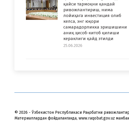
қайси тармоқни қандай
ривожлантириш, нима
лойиҳага инвестиция олиб
келса, энг юқори
самарадорликка эришишини
аниқ ҳисоб-китоб қилиши
кераклиги қайд этилди
25.06.2026
© 2026 - Ўзбекистон Республикаси Рақобатни ривожланти
Материаллардан фойдаланганда, www.raqobat.gov.uz манба