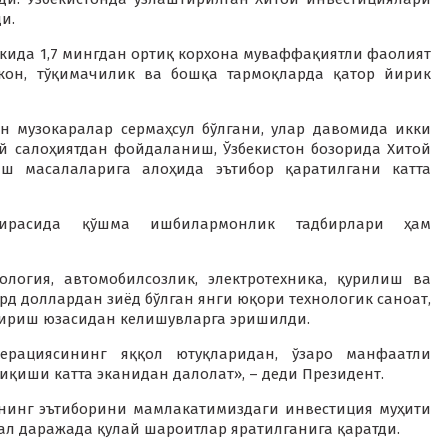
и.
кида 1,7 мингдан ортиқ корхона муваффақиятли фаолият
ғ-кон, тўқимачилик ва бошқа тармоқларда қатор йирик
н музокаралар сермаҳсул бўлгани, улар давомида икки
й салоҳиятдан фойдаланиш, Ўзбекистон бозорида Хитой
ш масалаларига алоҳида эътибор қаратилгани катта
оирасида қўшма ишбилармонлик тадбирлари ҳам
еология, автомобилсозлик, электротехника, қурилиш ва
д доллардан зиёд бўлган янги юқори технологик саноат,
шириш юзасидан келишувларга эришилди.
перациясининг яққол ютуқларидан, ўзаро манфаатли
қиши катта эканидан далолат», – деди Президент.
нинг эътиборини мамлакатимиздаги инвестиция муҳити
ал даражада қулай шароитлар яратилганига қаратди.