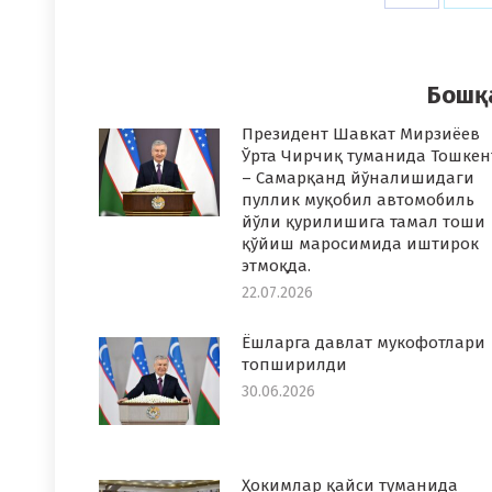
on
o
Faceboo
T
Бошқ
Президент Шавкат Мирзиёев
Ўрта Чирчиқ туманида Тошкен
– Самарқанд йўналишидаги
пуллик муқобил автомобиль
йўли қурилишига тамал тоши
қўйиш маросимида иштирок
этмоқда.
22.07.2026
Ёшларга давлат мукофотлари
топширилди
30.06.2026
Ҳокимлар қайси туманида