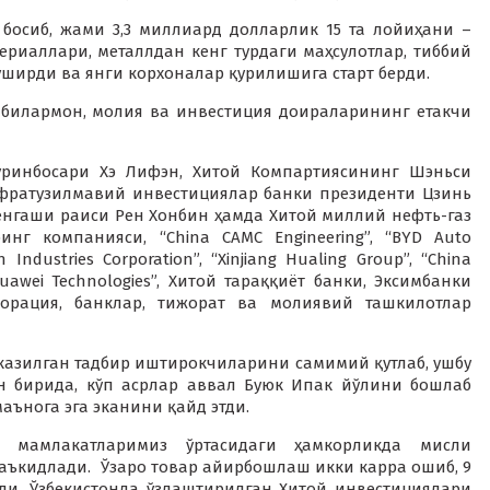
босиб, жами 3,3 миллиард долларлик 15 та лойиҳани –
риаллари, металлдан кенг турдаги маҳсулотлар, тиббий
ширди ва янги корхоналар қурилишига старт берди.
шбилармон, молия ва инвестиция доираларининг етакчи
ўринбосари Хэ Лифэн, Хитой Компартиясининг Шэньси
нфратузилмавий инвестициялар банки президенти Цзинь
енгаши раиси Рен Хонбин ҳамда Хитой миллий нефть-газ
нг компанияси, “China CAMC Engineering”, “BYD Auto
 Industries Corporation”, “Xinjiang Hualing Group”, “China
“Huawei Technologies”, Хитой тараққиёт банки, Эксимбанки
орация, банклар, тижорат ва молиявий ташкилотлар
казилган тадбир иштирокчиларини самимий қутлаб, ушбу
н бирида, кўп асрлар аввал Буюк Ипак йўлини бошлаб
аънога эга эканини қайд этди.
а мамлакатларимиз ўртасидаги ҳамкорликда мисли
аъкидлади. Ўзаро товар айирбошлаш икки карра ошиб, 9
ди. Ўзбекистонда ўзлаштирилган Хитой инвестициялари