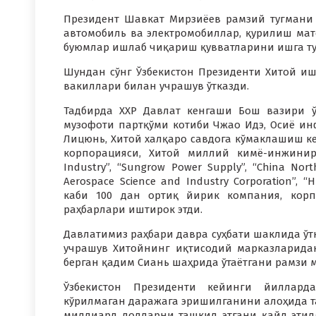
Президент Шавкат Мирзиёев рамзий тугмани 
автомобиль ва электромобиллар, қурилиш мате
буюмлар ишлаб чиқариш қувватларини ишга ту
Шундан сўнг Ўзбекистон Президенти Хитой и
вакиллари билан учрашув ўтказди.
Тадбирда ХХР Давлат кенгаши Бош вазири 
музофоти партқўми котиби Чжао Идэ, Осиё и
Лицюнь, Хитой халқаро савдога кўмаклашиш к
корпорацияси, Хитой миллий кимё-инжинири
Industry”, “Sungrow Power Supply”, “China North
Aerospace Science and Industry Corporation”, 
каби 100 дан ортиқ йирик компания, корп
раҳбарлари иштирок этди.
Давлатимиз раҳбари давра суҳбати шаклида ўт
учрашув Хитойнинг иқтисодий марказларида
берган қадим Сиань шаҳрида ўтаётгани рамзи м
Ўзбекистон Президенти кейинги йиллард
кўрилмаган даражага эришилганини алоҳида т
миллиард долларни ташкил этгани қайд этил