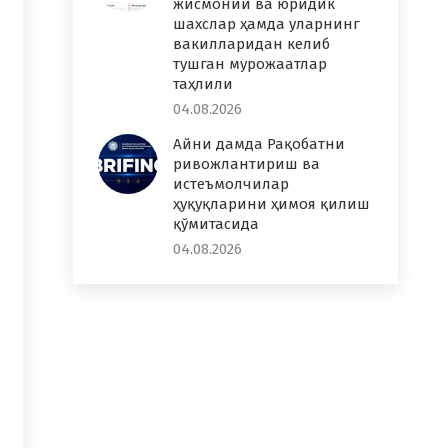
жисмоний ва юридик
шахслар ҳамда уларнинг
вакилларидан келиб
тушган мурожаатлар
таҳлили
04.08.2026
Айни дамда Рақобатни
ривожлантириш ва
истеъмолчилар
ҳуқуқларини ҳимоя қилиш
қўмитасида
04.08.2026