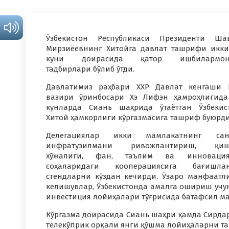
Ўзбекистон Республикаси Президенти Ша
Мирзиёевнинг Хитойга давлат ташрифи икк
куни доирасида қатор ишбилармон
тадбирлари бўлиб ўтди.
Давлатимиз раҳбари ХХР Давлат кенгаши
вазири ўринбосари Хэ Лифэн ҳамроҳлигид
кунларда Сиань шаҳрида ўтаётган Ўзбекис
Хитой ҳамкорлиги кўргазмасига ташриф буюрди
Делегациялар икки мамлакатнинг сано
инфратузилмани ривожлантириш, қиш
хўжалиги, фан, таълим ва инновация
соҳаларидаги кооперациясига бағишлан
стендларни кўздан кечирди. Ўзаро манфаат
келишувлар, Ўзбекистонда амалга ошириш учу
инвестиция лойиҳалари тўғрисида батафсил ма
Кўргазма доирасида Сиань шаҳри ҳамда Сирдар
телекўприк орқали янги қўшма лойиҳаларни т