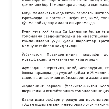
ҳажми илк бор 11 миллиард долларга яқинлашд
Бугун мамлакатимизда Хитой сармояси иштиро
юритмоқда. Энергетика, нефть-газ, кимё, то
қўшма лойиҳалар амалга оширилмоқда.
Куни кеча ХХР Раиси Си Цзиньпин билан ўтга
томонлама савдо-иқтисодий ва инвестицияви
компаниялари учун қулай шароитлар ярати
мамнуният билан қайд этилди.
Ўзбекистон Президентининг ташрифи д
муваффақиятли ўтказилгани қайд этилди.
Жумладан, энергетика, кимё, металлургия, г
бошқа тармоқларда умумий қиймати 25 миллиар
савдо ва инвестиция лойиҳаларини амалга о
«Буларнинг барчаси Ўзбекистон-Хитой коо
шерикликни кенгайтиришга томонларнинг қизи
Давлатимиз раҳбари учрашув иштирокчилари
тубдан яхшилангани, инвесторлар учун максим