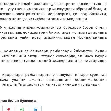
улотларни ишлаб чиқариш қувватларини ташкил этиш ва
иш учун кенг имкониятлар мавжудлиги кўрсатиб ўтилди.
созлик, электротехника, металлургия, қишлоқ хўжалиги,
оқлар айниқса истиқболли экани таъкидланди.
аб чиқариш инфратузилмаси ва барқарор бозор билан
б-қувватлаш, лойиҳаларни биргаликда молиялаштиришга
монларни ушбу ноёб имкониятлардан фойдаланишга
, компания ва банклари раҳбарлари Ўзбекистон билан
интилишини айтди. Устувор соҳаларда, айниқса юқори
рни ташкил этишда амалий ҳамкорликни кенгайтиришга
а идоралари раҳбарларига учрашувда илгари сурилган
амда уларни амалга оширишнинг босқичма-босқич
 тегишли “йўл харитаси”ни қабул қилишни топширди.
илик билан бўлишиш
hare
Share
Share
Share