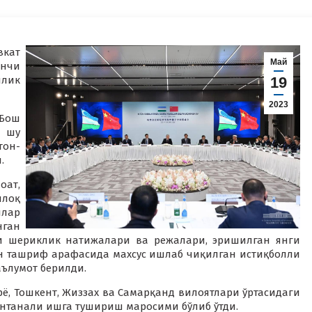
вкат
Май
инчи
лик
19
2023
 Бош
а шу
тон-
.
ат,
лоқ
лар
ган
ли шериклик натижалари ва режалари, эришилган янги
н ташриф арафасида махсус ишлаб чиқилган истиқболли
ълумот берилди.
ё, Тошкент, Жиззах ва Самарқанд вилоятлари ўртасидаги
антанали ишга тушириш маросими бўлиб ўтди.