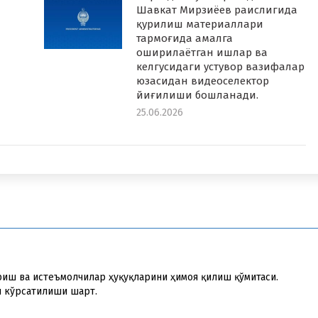
Шавкат Мирзиёев раислигида
қурилиш материаллари
тармоғида амалга
оширилаётган ишлар ва
келгусидаги устувор вазифалар
юзасидан видеоселектор
йиғилиши бошланади.
25.06.2026
риш ва истеъмолчилар ҳуқуқларини ҳимоя қилиш қўмитаси.
и кўрсатилиши шарт.