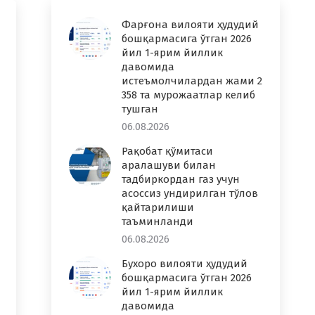
Фарғона вилояти ҳудудий
бошқармасига ўтган 2026
йил 1-ярим йиллик
давомида
истеъмолчилардан жами 2
358 та мурожаатлар келиб
тушган
06.08.2026
Рақобат қўмитаси
аралашуви билан
тадбиркордан газ учун
асоссиз ундирилган тўлов
қайтарилиши
таъминланди
06.08.2026
Бухоро вилояти ҳудудий
бошқармасига ўтган 2026
йил 1-ярим йиллик
давомида