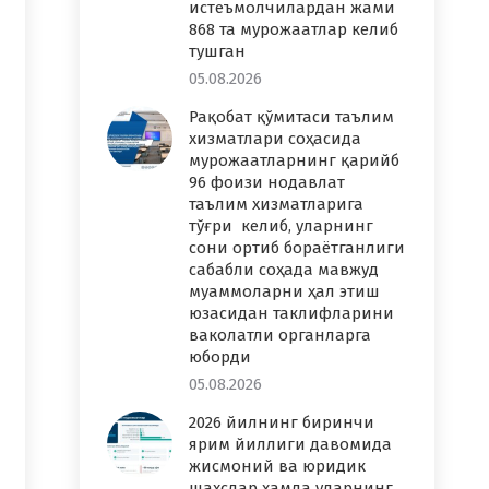
истеъмолчилардан жами
868 та мурожаатлар келиб
тушган
05.08.2026
Рақобат қўмитаси таълим
хизматлари соҳасида
мурожаатларнинг қарийб
96 фоизи нодавлат
таълим хизматларига
тўғри келиб, уларнинг
сони ортиб бораётганлиги
сабабли соҳада мавжуд
муаммоларни ҳал этиш
юзасидан таклифларини
ваколатли органларга
юборди
05.08.2026
2026 йилнинг биринчи
ярим йиллиги давомида
жисмоний ва юридик
шахслар ҳамда уларнинг