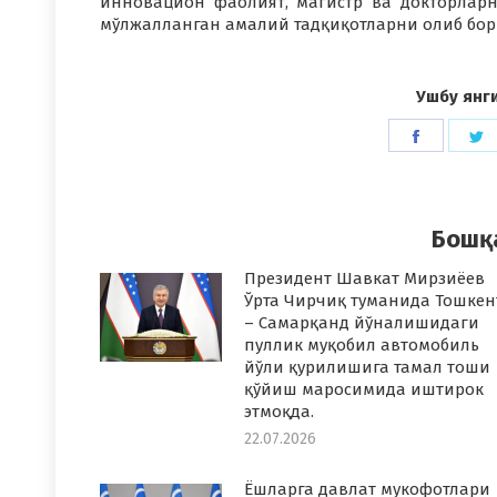
инновацион фаолият, магистр ва докторларн
мўлжалланган амалий тадқиқотларни олиб бор
Ушбу янг
Share
S
on
o
Faceboo
T
Бошқ
Президент Шавкат Мирзиёев
Ўрта Чирчиқ туманида Тошкен
– Самарқанд йўналишидаги
пуллик муқобил автомобиль
йўли қурилишига тамал тоши
қўйиш маросимида иштирок
этмоқда.
22.07.2026
Ёшларга давлат мукофотлари