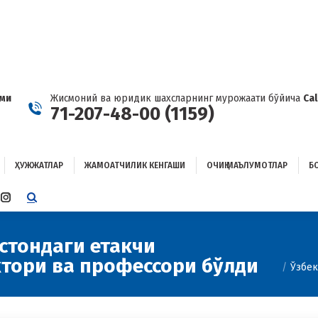
ҲУЖЖАТЛАР
ЖАМОАТЧИЛИК КЕНГАШИ
ОЧИҚ МАЪЛУМОТЛАР
ОҒЛАНИШ
ами
Жисмоний ва юридик шахсларнинг мурожаати бўйича
Ca
71-207-48-00 (1159)
ҲУЖЖАТЛАР
ЖАМОАТЧИЛИК КЕНГАШИ
ОЧИҚ МАЪЛУМОТЛАР
Б
E
TTER
INSTAGRAM
E
PAGE
ENS
OPENS
стондаги етакчи
You are h
IN
тори ва профессори бўлди
W
NEW
Ўзбек
W
NDOW
WINDOW