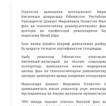
Стратегик ҳамкорлик кенгашининг бири
йиғилиши доирасида Ўзбекистон Республи
Президенти Шавкат Мирзиёевга Покистон Ми
фан ва технологиялар университетининг фа
доктори ва профессори унвонларини бе
маросими бўлиб ўтди.
Бош вазир Шаҳбоз Шариф давлатимиз раҳба
бу ҳақдаги тегишли сертификатни топширди.
Ушбу унвонлар Ўзбекистон етакчисин
ижтимоий-иқтисодий ва таълим соҳалари
ислоҳотлар, мамлакатни изчил модерниз
қилиш, фан ва технологияларни ривожланти
халқаро ҳамкорлик ҳамда академик алоқаларни
Маросимда Шавкат Мирзиёев Покистон Б
ҳамжамиятига юксак унвонлар учун миннатд
мустаҳкамлаш ва юқори малакали мутахассисл
1991 йилда ташкил этилган Миллий фан ва