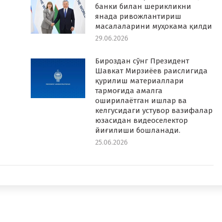
банки билан шерикликни
янада ривожлантириш
масалаларини муҳокама қилди
29.06.2026
Бироздан сўнг Президент
Шавкат Мирзиёев раислигида
қурилиш материаллари
тармоғида амалга
оширилаётган ишлар ва
келгусидаги устувор вазифалар
юзасидан видеоселектор
йиғилиши бошланади.
25.06.2026