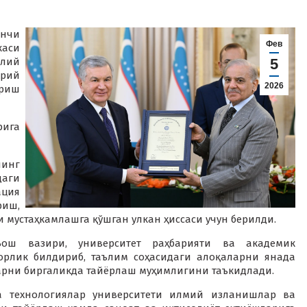
нчи
Фев
каси
ллий
5
хрий
2026
риш
рига
инг
даги
ация
риш,
 мустаҳкамлашга қўшган улкан ҳиссаси учун берилди.
ош вазири, университет раҳбарияти ва академик
орлик билдириб, таълим соҳасидаги алоқаларни янада
арни биргаликда тайёрлаш муҳимлигини таъкидлади.
 технологиялар университети илмий изланишлар ва