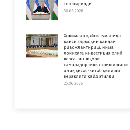
топширилди
30.06.2026
Ҳокимлар қайси туманида
қайси тармоқни қандай
ривожлантириш, нима
лойиҳага инвестиция олиб
келса, энг юқори
самарадорликка эришишини
аниқ ҳисоб-китоб қилиши
кераклиги қайд этилди
25.06.2026