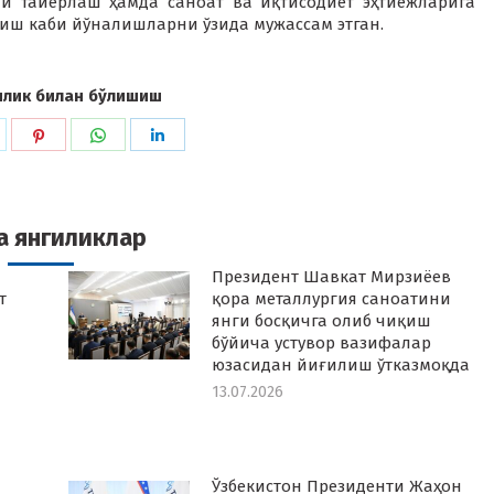
и тайёрлаш ҳамда саноат ва иқтисодиёт эҳтиёжларига
иш каби йўналишларни ўзида мужассам этган.
илик билан бўлишиш
hare
Share
Share
Share
n
on
on
on
k
witter
Pinterest
WhatsApp
LinkedIn
а янгиликлар
Президент Шавкат Мирзиёев
т
қора металлургия саноатини
янги босқичга олиб чиқиш
бўйича устувор вазифалар
юзасидан йиғилиш ўтказмоқда
13.07.2026
Ўзбекистон Президенти Жаҳон