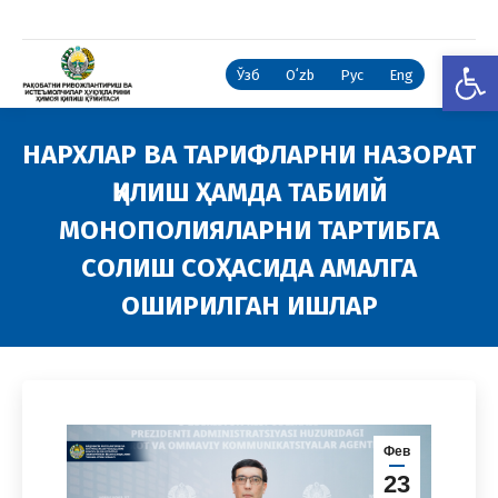
Open
Ўзб
Oʻzb
Рус
Eng
НАРХЛАР ВА ТАРИФЛАРНИ НАЗОРАТ
ҚИЛИШ ҲАМДА ТАБИИЙ
МОНОПОЛИЯЛАРНИ ТАРТИБГА
СОЛИШ СОҲАСИДА АМАЛГА
ОШИРИЛГАН ИШЛАР
You are here:
Фев
23