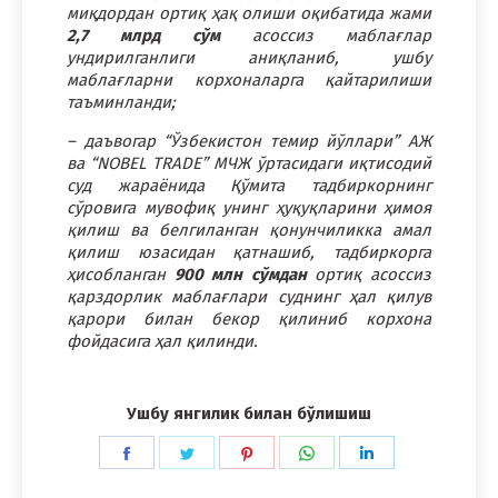
миқдордан ортиқ ҳақ олиши оқибатида жами
2,7 млрд сўм
асоссиз маблағлар
ундирилганлиги аниқланиб, ушбу
маблағларни корхоналарга қайтарилиши
таъминланди;
– даъвогар “Ўзбекистон темир йўллари” АЖ
ва “NOBEL TRADE” МЧЖ ўртасидаги иқтисодий
суд жараёнида Қўмита тадбиркорнинг
сўровига мувофиқ унинг ҳуқуқларини ҳимоя
қилиш ва белгиланган қонунчиликка амал
қилиш юзасидан қатнашиб, тадбиркорга
ҳисобланган
900 млн
сўмдан
ортиқ асоссиз
қарздорлик маблағлари суднинг ҳал қилув
қарори билан бекор қилиниб корхона
фойдасига ҳал қилинди.
Ушбу янгилик билан бўлишиш
Share
Share
Share
Share
Share
on
on
on
on
on