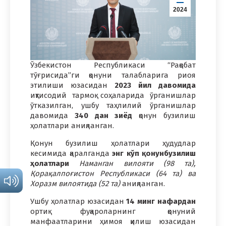
2024
Ўзбекистон Республикаси “Рақобат
тўғрисида”ги қонуни талабларига риоя
этилиши юзасидан
2023 йил давомида
иқтисодий тармоқ соҳаларида ўрганишлар
ўтказилган, ушбу таҳлилий ўрганишлар
давомида
340 дан
зиёд
қонун бузилиш
ҳолатлари аниқланган.
Қонун бузилиш ҳолатлари ҳудудлар
кесимида қаралганда
энг кўп қонунбузилиш
ҳолатлари
Наманган вилояти (98 та),
Қорақалпоғистон Республикаси (64 та) ва
Хоразм вилоятида (52 та)
аниқланган.
Ушбу ҳолатлар юзасидан
14 минг нафардан
ортиқ фуқароларнинг қонуний
манфаатларини ҳимоя қилиш юзасидан