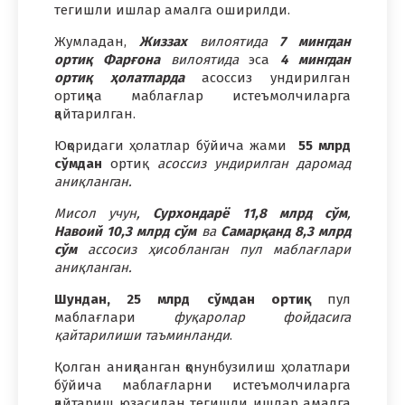
тегишли ишлар амалга оширилди.
Жумладан,
Жиззах
вилоятида
7 мингдан
ортиқ
Фарғона
вилоятида
эса
4 мингдан
ортиқ
ҳолатларда
асоссиз ундирилган
ортиқча маблағлар истеъмолчиларга
қайтарилган.
Юқоридаги ҳолатлар бўйича жами
55 млрд
сўмдан
ортиқ
асоссиз ундирилган даромад
аниқланган.
Мисол учун,
Сурхондарё
11,8 млрд сўм
,
Навоий
10,3 млрд сўм
ва
Самарқанд
8,3 млрд
сўм
ассосиз ҳисобланган пул маблағлари
аниқланган.
Шундан, 25 млрд сўмдан ортиқ
пул
маблағлари
фуқаролар фойдасига
қайтарилиши таъминланди
.
Қолган аниқланган қонунбузилиш ҳолатлари
бўйича маблағларни истеъмолчиларга
қайтариш юзасидан тегишли ишлар амалга