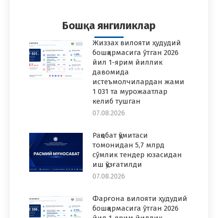
Facebook
Twitter
Pinterest
WhatsApp
LinkedIn
Бошқа янгиликлар
Жиззах вилояти ҳудудий
бошқармасига ўтган 2026
йил 1-ярим йиллик
давомида
истеъмолчилардан жами
1 031 та мурожаатлар
келиб тушган
07.08.2026
Рақобат қўмитаси
томонидан 5,7 млрд
сўмлик тендер юзасидан
иш қўзғатилди
07.08.2026
Фарғона вилояти ҳудудий
бошқармасига ўтган 2026
йил 1-ярим йиллик