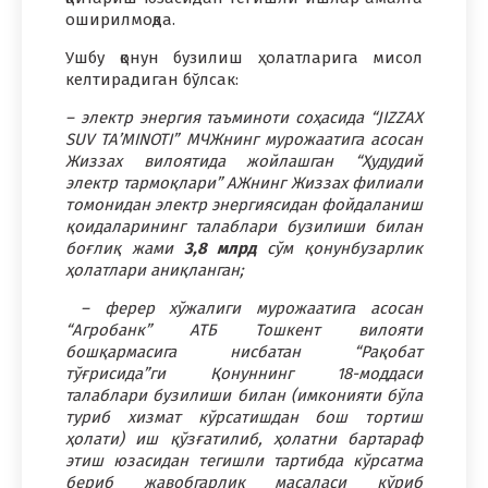
оширилмоқда.
Ушбу қонун бузилиш ҳолатларига мисол
келтирадиган бўлсак:
– электр энергия таъминоти соҳасида “JIZZAX
SUV TA’MINOTI” МЧЖнинг мурожаатига асосан
Жиззах вилоятида жойлашган “Ҳудудий
электр тармоқлари” АЖнинг Жиззах филиали
томонидан электр энергиясидан фойдаланиш
қоидаларининг талаблари бузилиши билан
боғлиқ жами
3,8 млрд
сўм қонунбузарлик
ҳолатлари аниқланган;
– ферер хўжалиги мурожаатига асосан
“Агробанк” АТБ Тошкент вилояти
бошқармасига нисбатан “Рақобат
тўғрисида”ги Қонуннинг 18-моддаси
талаблари бузилиши билан (имконияти бўла
туриб хизмат кўрсатишдан бош тортиш
ҳолати) иш қўзғатилиб, ҳолатни бартараф
этиш юзасидан тегишли тартибда кўрсатма
бериб жавобгарлик масаласи кўриб