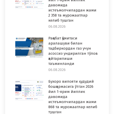
давомида
истеъмолчилардан жами
2 358 та мурожаатлар
келиб тушган
06.08.2026
Рақобат қўмитаси
аралашуви билан
тадбиркордан газ учун
асоссиз ундирилган тўлов
қайтарилиши
таъминланди
06.08.2026
Бухоро вилояти ҳудудий
бошқармасига ўтган 2026
йил 1-ярим йиллик
давомида
истеъмолчилардан жами
868 та мурожаатлар келиб
тушган