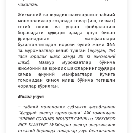
чиқилган.
Жисмоний ва юридик шахсларнинг табиий
монополиялар соҳасида товар (иш, хизмат)
сотиб олиш ва ундан фойдаланиш
борасидаги ҳуқуқлари ҳамда қонун билан
қўриқланадиган манфаатлари
бузилганлигидан норози бўлиб жами
344
та
мурожаатлар келиб тушган (
шундан, 264
таси юридик шахс ҳамда 80 та жисмоний
шахс
). Мазкур мурожаатлар бўйича
жисмоний ва юридик шахсларнинг ҳуқуқлари
ҳамда қонуний манфаатлари Қўмита
томонидан ҳимоя қилиш бўйича тегишли
чоралар кўрилган.
Мисол учун:
– табиий монополия субъекти ҳисобланган
“Ҳудудий электр тармоқлари” АЖ томонидан
“SPRING COLOURS INDUSTRY”МЧЖ ва “BEKOBOD
RICE KLASTER” МЧЖларга электр энергиясини
етказиб беришда товарлар учун белгиланган