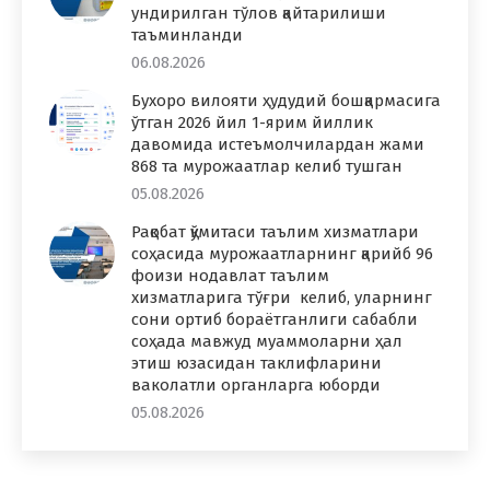
ундирилган тўлов қайтарилиши
таъминланди
06.08.2026
Бухоро вилояти ҳудудий бошқармасига
ўтган 2026 йил 1-ярим йиллик
давомида истеъмолчилардан жами
868 та мурожаатлар келиб тушган
05.08.2026
Рақобат қўмитаси таълим хизматлари
соҳасида мурожаатларнинг қарийб 96
фоизи нодавлат таълим
хизматларига тўғри келиб, уларнинг
сони ортиб бораётганлиги сабабли
соҳада мавжуд муаммоларни ҳал
этиш юзасидан таклифларини
ваколатли органларга юборди
05.08.2026