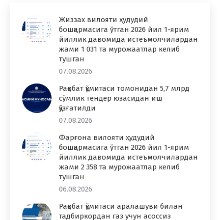
Жиззах вилояти ҳудудий
бошқармасига ўтган 2026 йил 1-ярим
йиллик давомида истеъмолчилардан
жами 1 031 та мурожаатлар келиб
тушган
07.08.2026
Рақобат қўмитаси томонидан 5,7 млрд
сўмлик тендер юзасидан иш
қўзғатилди
07.08.2026
Фарғона вилояти ҳудудий
бошқармасига ўтган 2026 йил 1-ярим
йиллик давомида истеъмолчилардан
жами 2 358 та мурожаатлар келиб
тушган
06.08.2026
Рақобат қўмитаси аралашуви билан
тадбиркордан газ учун асоссиз