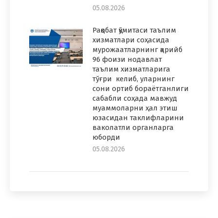
05.08.2026
Рақобат қўмитаси таълим
хизматлари соҳасида
мурожаатларнинг қарийб
96 фоизи нодавлат
таълим хизматларига
тўғри келиб, уларнинг
сони ортиб бораётганлиги
сабабли соҳада мавжуд
муаммоларни ҳал этиш
юзасидан таклифларини
ваколатли органларга
юборди
05.08.2026