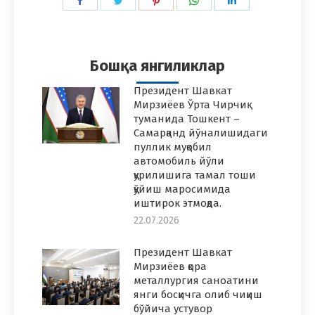
Share
Share
Share
Share
Share
on
on
on
on
on
Facebook
Twitter
Pinterest
WhatsApp
LinkedIn
Бошқа янгиликлар
Президент Шавкат
Мирзиёев Ўрта Чирчиқ
туманида Тошкент –
Самарқанд йўналишидаги
пуллик муқобил
автомобиль йўли
қурилишига тамал тоши
қўйиш маросимида
иштирок этмоқда.
22.07.2026
Президент Шавкат
Мирзиёев қора
металлургия саноатини
янги босқичга олиб чиқиш
бўйича устувор