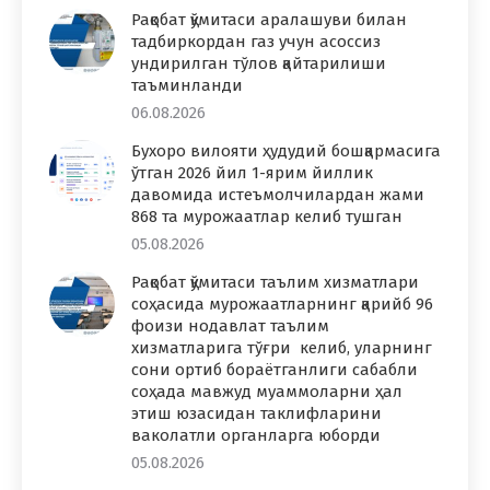
Рақобат қўмитаси аралашуви билан
тадбиркордан газ учун асоссиз
ундирилган тўлов қайтарилиши
таъминланди
06.08.2026
Бухоро вилояти ҳудудий бошқармасига
ўтган 2026 йил 1-ярим йиллик
давомида истеъмолчилардан жами
868 та мурожаатлар келиб тушган
05.08.2026
Рақобат қўмитаси таълим хизматлари
соҳасида мурожаатларнинг қарийб 96
фоизи нодавлат таълим
хизматларига тўғри келиб, уларнинг
сони ортиб бораётганлиги сабабли
соҳада мавжуд муаммоларни ҳал
этиш юзасидан таклифларини
ваколатли органларга юборди
05.08.2026