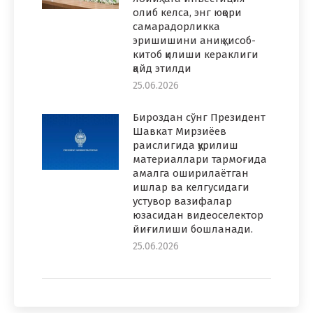
олиб келса, энг юқори
самарадорликка
эришишини аниқ ҳисоб-
китоб қилиши кераклиги
қайд этилди
25.06.2026
Бироздан сўнг Президент
Шавкат Мирзиёев
раислигида қурилиш
материаллари тармоғида
амалга оширилаётган
ишлар ва келгусидаги
устувор вазифалар
юзасидан видеоселектор
йиғилиши бошланади.
25.06.2026