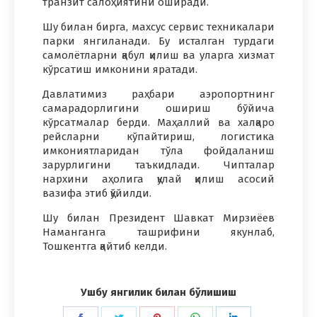
транзит салоҳиятини оширади.
Шу билан бирга, махсус сервис техникалари
парки янгиланади. Бу исталган турдаги
самолётларни қабул қилиш ва уларга хизмат
кўрсатиш имконини яратади.
Давлатимиз раҳбари аэропортнинг
самарадорлигини ошириш бўйича
кўрсатмалар берди. Маҳаллий ва халқаро
рейсларни кўпайтириш, логистика
имкониятларидан тўла фойдаланиш
зарурлигини таъкидлади. Чипталар
нархини аҳолига қулай қилиш асосий
вазифа этиб қўйилди.
Шу билан Президент Шавкат Мирзиёев
Наманганга ташрифини якунлаб,
Тошкентга қайтиб келди.
Ушбу янгилик билан бўлишиш