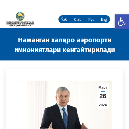
Open
Ўзб
Oʻzb
Рус
Eng
Наманган халқаро аэропорти
имкониятлари кенгайтирилади
You are here:
Март
26
2024