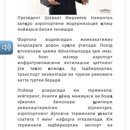
Президент Шавкат Мирзиёев Наманган
халқаро аэропортини модернизация қилиш
лойиҳаси билан танишди.
Фарғона водийсидан мамлакатимиз
воҳаларига довон орқали ўтилади. Поезд
қатновлари ҳамма йўналишларда ҳам эмас.
Шу боис мазкур аэропорт
инфратузилмасини янгилашни ҳаётнинг
ўзи тақозо қилмоқда. Бу тадбиркорлик,
транспорт хизматлари ва туризм ривожига
катта туртки беради.
Лойиҳа доирасида юк терминали,
кейтеринг, ёнилғи қуйиш мажмуаси ва бошқа
хўжалик бинолари қурилиши
режалаштирилган. Шунингдек,
аэропортнинг йўловчи терминали қуввати
соатига 1 минг нафарга етказилади. Юк
терминали тадбиркорлик, экспорт ва