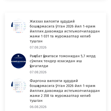
Жиззах вилояти ҳудудий
бошқармасига ўтган 2026 йил 1-ярим
йиллик давомида истеъмолчилардан
жами 1 031 та мурожаатлар келиб
тушган
07.08.2026
Рақобат қўмитаси томонидан 5,7 млрд
сўмлик тендер юзасидан иш
қўзғатилди
07.08.2026
Фарғона вилояти ҳудудий
бошқармасига ўтган 2026 йил 1-ярим
йиллик давомида истеъмолчилардан
жами 2 358 та мурожаатлар келиб
тушган
06.08.2026