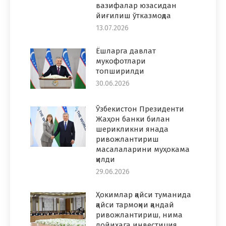
вазифалар юзасидан
йиғилиш ўтказмоқда
13.07.2026
Ёшларга давлат
мукофотлари
топширилди
30.06.2026
Ўзбекистон Президенти
Жаҳон банки билан
шерикликни янада
ривожлантириш
масалаларини муҳокама
қилди
29.06.2026
Ҳокимлар қайси туманида
қайси тармоқни қандай
ривожлантириш, нима
лойиҳага инвестиция