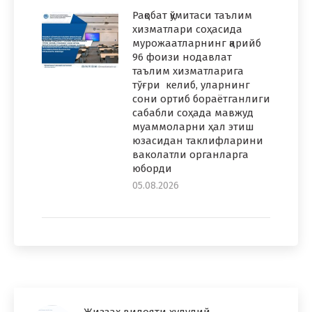
Рақобат қўмитаси таълим
хизматлари соҳасида
мурожаатларнинг қарийб
96 фоизи нодавлат
таълим хизматларига
тўғри келиб, уларнинг
сони ортиб бораётганлиги
сабабли соҳада мавжуд
муаммоларни ҳал этиш
юзасидан таклифларини
ваколатли органларга
юборди
05.08.2026
Жиззах вилояти ҳудудий