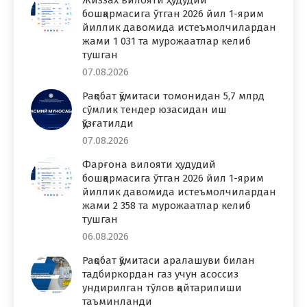
бошқармасига ўтган 2026 йил 1-ярим
йиллик давомида истеъмолчилардан
жами 1 031 та мурожаатлар келиб
тушган
07.08.2026
Рақобат қўмитаси томонидан 5,7 млрд
сўмлик тендер юзасидан иш
қўзғатилди
07.08.2026
Фарғона вилояти ҳудудий
бошқармасига ўтган 2026 йил 1-ярим
йиллик давомида истеъмолчилардан
жами 2 358 та мурожаатлар келиб
тушган
06.08.2026
Рақобат қўмитаси аралашуви билан
тадбиркордан газ учун асоссиз
ундирилган тўлов қайтарилиши
таъминланди