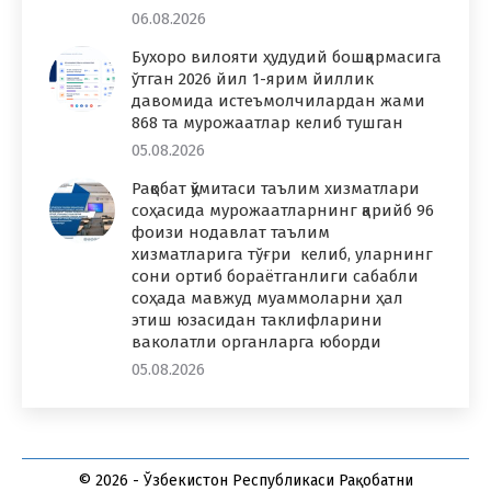
06.08.2026
Бухоро вилояти ҳудудий бошқармасига
ўтган 2026 йил 1-ярим йиллик
давомида истеъмолчилардан жами
868 та мурожаатлар келиб тушган
05.08.2026
Рақобат қўмитаси таълим хизматлари
соҳасида мурожаатларнинг қарийб 96
фоизи нодавлат таълим
хизматларига тўғри келиб, уларнинг
сони ортиб бораётганлиги сабабли
соҳада мавжуд муаммоларни ҳал
этиш юзасидан таклифларини
ваколатли органларга юборди
05.08.2026
© 2026 - Ўзбекистон Республикаси Рақобатни