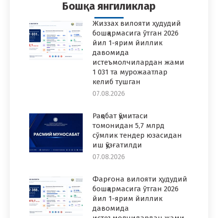
Бошқа янгиликлар
Жиззах вилояти ҳудудий
бошқармасига ўтган 2026
йил 1-ярим йиллик
давомида
истеъмолчилардан жами
1 031 та мурожаатлар
келиб тушган
07.08.2026
Рақобат қўмитаси
томонидан 5,7 млрд
сўмлик тендер юзасидан
иш қўзғатилди
07.08.2026
Фарғона вилояти ҳудудий
бошқармасига ўтган 2026
йил 1-ярим йиллик
давомида
истеъмолчилардан жами