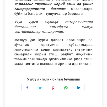
комплаенс тизимини жорий этиш ва унинг
самарадорлигини баҳолаш
масалалари
бўйича батафсил тушунчалар берилди.
Ўқув курси якунида иштирокчиларга
белгиланган тартибдаги махсус
сертификатлар топширилди.
Мазкур ўқув курси давлат органлари ва
хўжалик юритувчи субъектларда
монополияга қарши комплаенс тизимини
самарали жорий этиш, рақобат муҳитини
таъминлаш ҳамда қонунчиликка риоя этиш
маданиятини шакллантиришга қаратилган.
Ушбу янгилик билан бўлишиш
Share
Share
Share
Share
Share
on
on
on
on
on
Facebook
Twitter
Pinterest
WhatsApp
LinkedIn