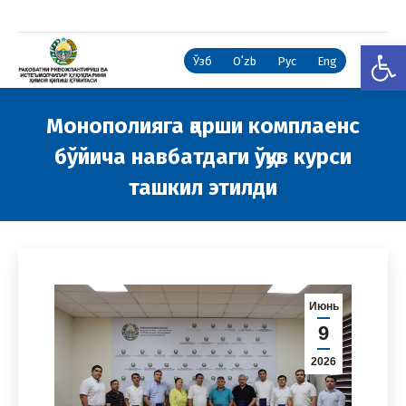
Open
Ўзб
Oʻzb
Рус
Eng
Монополияга қарши комплаенс
бўйича навбатдаги ўқув курси
ташкил этилди
You are here:
Июнь
9
2026