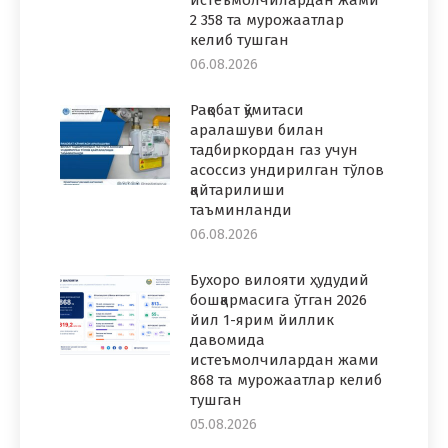
2 358 та мурожаатлар
келиб тушган
06.08.2026
Рақобат қўмитаси
аралашуви билан
тадбиркордан газ учун
асоссиз ундирилган тўлов
қайтарилиши
таъминланди
06.08.2026
Бухоро вилояти ҳудудий
бошқармасига ўтган 2026
йил 1-ярим йиллик
давомида
истеъмолчилардан жами
868 та мурожаатлар келиб
тушган
05.08.2026