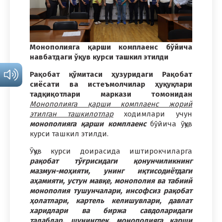
Монополияга қарши комплаенс бўйича
навбатдаги ўқув курси ташкил этилди
Рақобат қўмитаси ҳузуридаги Рақобат
сиёсати ва истеъмолчилар ҳуқуқлари
тадқиқотлари маркази томонидан
Монополияга қарши комплаенс жорий
этилган ташкилотлар
ходимлари учун
монополияга қарши комплаенс
бўйича ўқув
курси ташкил этилди.
Ўқув курси доирасида иштирокчиларга
рақобат тўғрисидаги қонунчиликнинг
мазмун-моҳияти, унинг иқтисодиётдаги
аҳамияти, устун мавқе, монополия ва табиий
монополия тушунчалари, инсофсиз рақобат
ҳолатлари, картель келишувлари, давлат
харидлари ва биржа савдоларидаги
талаблар, шунингдек, монополияга қарши