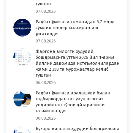
тушган
07.08.2026
Рақобат қўмитаси томонидан 5,7 млрд
сўмлик тендер юзасидан иш
қўзғатилди
07.08.2026
Фарғона вилояти ҳудудий
бошқармасига ўтган 2026 йил 1-ярим
йиллик давомида истеъмолчилардан
жами 2 358 та мурожаатлар келиб
тушган
06.08.2026
Рақобат қўмитаси аралашуви билан
тадбиркордан газ учун асоссиз
ундирилган тўлов қайтарилиши
таъминланди
06.08.2026
Бухоро вилояти ҳудудий бошқармасига