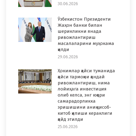
30.06.2026
Ўзбекистон Президенти
Жаҳон банки билан
шерикликни янада
ривожлантириш
масалаларини муҳокама
қилди
29.06.2026
Ҳокимлар қайси туманида
қайси тармоқни қандай
ривожлантириш, нима
лойиҳага инвестиция
олиб келса, энг юқори
самарадорликка
эришишини аниқ ҳисоб-
китоб қилиши кераклиги
қайд этилди
25.06.2026