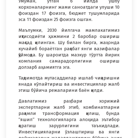
Умуман, ўтган 6 йилда ушбу
корхоналарнинг жами саноатдаги улуши 10
фоиздан 17 фоизга, бюджет тушумларида
эса 11 фоиздан 25 фоизга ошган.
Маълумки, 2030 йилгача мамлакатимиз
иқтисодиёти ҳажмини 2 баробар ошириш
мақсад қилинган. Шу билан бирга, жаҳонда
кучайиб бораётган рақобат янги вазифалар
қўймоқда. Бу шароитда мазкур тўртта йирик
компания самарадорлигини ошириш
долзарб аҳамиятга эга.
Тақдимотда мутасаддилар ишлаб чиқаришни
янада кўпайтириш ва инвестициялар жалб
этиш бўйича режаларини баён қилди.
Давлатимиз раҳбари хорижий
экспертларни жалб этиб, комбинатларни
рақамли трансформация қилиш, бунда
“яшил” технологияларга алоҳида эътибор
қаратиш зарурлигини таъкидлади.
Инвестицияларни ўзлаштириш ва янги
лойиҳаларни жадаллаштириш бўйича аниқ