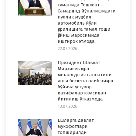
туманида Тошкент –
Самарқанд йўналишидаги
пуллик муқобил
автомобиль йўли
қурилишига тамал тоши
қўйиш маросимида
иштирок этмоқда.
22.07.2026
Президент Шавкат
Мирзиёев қора
металлургия саноатини
янги босқичга олиб чиқиш
бўйича устувор
вазифалар юзасидан
йиғилиш ўтказмоқда
13.07.2026
Ёшларга давлат
мукофотлари
топширилди