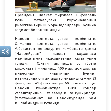
Президент Шавкат Мирзиёев 1 февраль
куни металлургия корхоналарини
ривожлантириш чора-тадбирлари бўйича
тақдимот билан танишди.
Навоий кон-металлургия комбинати,
Олмалиқ кон-металлургия комбинати,
Ўзбекистон металлургия комбинати ҳамда
“Навоийуран” давлат корхонаси
мамлакатимиз иқтисодиётида катта ўрин
тутади. Сўнгги йилларда бу тўртта
корхонага 7 миллиард 400 миллион доллар
инвестиция киритилди. Бунинг
натижасида олтин ишлаб чиқариш ҳажми 23
фоиз, мис 41 фоиз, кумуш 60 фоизга ошди.
Навоий комбинатида янги конлар
ўзлаштирилиб, 3 та завод ишга туширилди.
Ўзметкомбинат ва Навоийуранда ҳам
ишлаб чиқариш кўпайди.