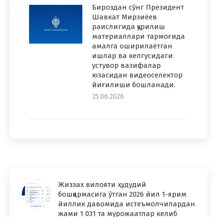
Бироздан сўнг Президент
Шавкат Мирзиёев
раислигида қурилиш
материаллари тармоғида
амалга оширилаётган
ишлар ва келгусидаги
устувор вазифалар
юзасидан видеоселектор
йиғилиши бошланади.
25.06.2026
Жиззах вилояти ҳудудий
бошқармасига ўтган 2026 йил 1-ярим
йиллик давомида истеъмолчилардан
жами 1 031 та мурожаатлар келиб