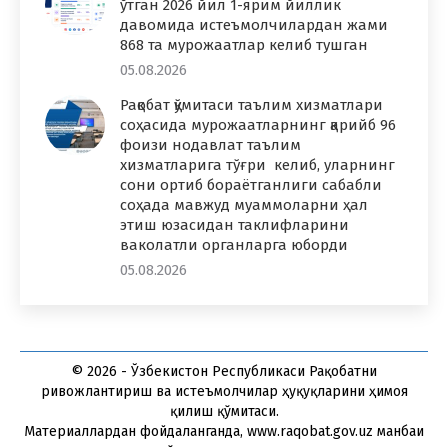
ўтган 2026 йил 1-ярим йиллик
давомида истеъмолчилардан жами
868 та мурожаатлар келиб тушган
05.08.2026
Рақобат қўмитаси таълим хизматлари
соҳасида мурожаатларнинг қарийб 96
фоизи нодавлат таълим
хизматларига тўғри келиб, уларнинг
сони ортиб бораётганлиги сабабли
соҳада мавжуд муаммоларни ҳал
этиш юзасидан таклифларини
ваколатли органларга юборди
05.08.2026
© 2026 - Ўзбекистон Республикаси Рақобатни
ривожлантириш ва истеъмолчилар ҳуқуқларини ҳимоя
қилиш қўмитаси.
Материаллардан фойдаланганда, www.raqobat.gov.uz манбаи