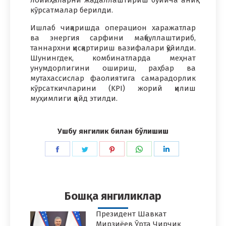
кўрсатмалар берилди.
Ишлаб чиқаришда операцион харажатлар
ва энергия сарфини мақбуллаштириб,
таннархни қисқартириш вазифалари қўйилди.
Шунингдек, комбинатларда меҳнат
унумдорлигини ошириш, раҳбар ва
мутахассислар фаолиятига самарадорлик
кўрсаткичларини (KPI) жорий қилиш
муҳимлиги қайд этилди.
Ушбу янгилик билан бўлишиш
Share
Share
Share
Share
Share
on
on
on
on
on
Facebook
Twitter
Pinterest
WhatsApp
LinkedIn
Бошқа янгиликлар
Президент Шавкат
Мирзиёев Ўрта Чирчиқ