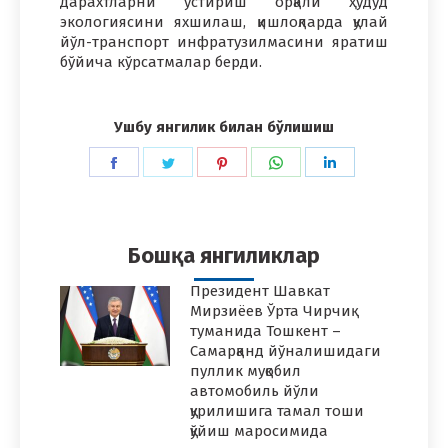
дарахтларни ўстириш орқали ҳудуд
экологиясини яхшилаш, қишлоқларда қулай
йўл-транспорт инфратузилмасини яратиш
бўйича кўрсатмалар берди.
Ушбу янгилик билан бўлишиш
Share
Share
Share
Share
Share
on
on
on
on
on
Facebook
Twitter
Pinterest
WhatsApp
LinkedIn
Бошқа янгиликлар
Президент Шавкат
Мирзиёев Ўрта Чирчиқ
туманида Тошкент –
Самарқанд йўналишидаги
пуллик муқобил
автомобиль йўли
қурилишига тамал тоши
қўйиш маросимида