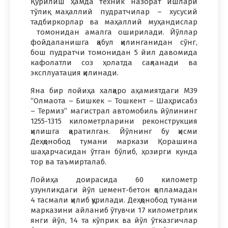
Қурилиш ҳамда техник назорат ишлари
тўлиқ маҳаллий пудратчилар – хусусий
тадбиркорлар ва маҳаллий муҳандислар
томонидан амалга оширилади. Йўллар
фойдаланишга қабул қилинганидан сўнг,
бош пудратчи томонидан 5 йил давомида
кафолатли соз ҳолатда сақланади ва
эксплуатация қилинади.
Яна бир лойиҳа халқаро аҳамиятдаги М39
“Олмаота – Бишкек – Тошкент – Шаҳрисабз
– Термиз” магистрал автомобиль йўлининг
1255-1315 километрларини реконструкция
қилишга қаратилган. Йўлнинг бу қисми
Деҳқонобод тумани маркази Қорашина
шаҳарчасидан ўтган бўлиб, ҳозирги кунда
тор ва таъмирталаб.
Лойиҳа доирасида 60 километр
узунликдаги йўл цемент-бетон қопламадан
4 тасмали қилиб қурилади. Деҳқонобод тумани
марказини айланиб ўтувчи 17 километрлик
янги йўл, 14 та кўприк ва йўл ўтказгичлар