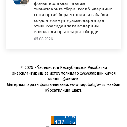
фоизи нодавлат таълим
хизматларига тўғри келиб, уларнинг
сони ортиб бораётганлиги сабабли
соҳада мавжуд муаммоларни ҳал
этиш юзасидан таклифларини
ваколатли органларга юборди
05.08.2026
© 2026 - Ўзбекистон Республикаси Рақобатни
ривожлантириш ва истеъмолчилар ҳуқуқларини ҳимоя
қилиш қўмитаси.
Материаллардан фойдаланганда, www.raqobat.gov.uz манбаи
кўрсатилиши шарт.