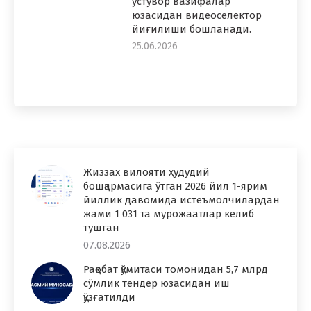
устувор вазифалар
юзасидан видеоселектор
йиғилиши бошланади.
25.06.2026
Жиззах вилояти ҳудудий
бошқармасига ўтган 2026 йил 1-ярим
йиллик давомида истеъмолчилардан
жами 1 031 та мурожаатлар келиб
тушган
07.08.2026
Рақобат қўмитаси томонидан 5,7 млрд
сўмлик тендер юзасидан иш
қўзғатилди