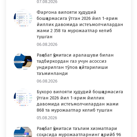
07.08.2026
Фарғона вилояти ҳудудий
бошқармасига ўтган 2026 йил 1-ярим
йиллик давомида истеъмолчилардан
жами 2 358 та мурожаатлар келиб
тушган
06.08.2026
Рақобат қўмитаси аралашуви билан
тадбиркордан газ учун асоссиз
ундирилган тўлов қайтарилиши
таъминланди
06.08.2026
Бухоро вилояти ҳудудий бошқармасига
ўтган 2026 йил 1-ярим йиллик
давомида истеъмолчилардан жами
868 та мурожаатлар келиб тушган
05.08.2026
Рақобат қўмитаси таълим хизматлари
соҳасида мурожаатларнинг қарийб 96