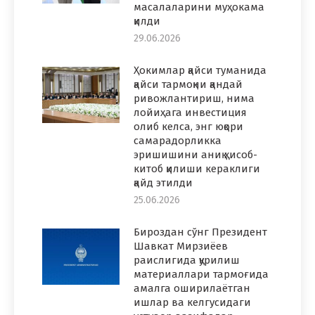
масалаларини муҳокама
қилди
29.06.2026
Ҳокимлар қайси туманида
қайси тармоқни қандай
ривожлантириш, нима
лойиҳага инвестиция
олиб келса, энг юқори
самарадорликка
эришишини аниқ ҳисоб-
китоб қилиши кераклиги
қайд этилди
25.06.2026
Бироздан сўнг Президент
Шавкат Мирзиёев
раислигида қурилиш
материаллари тармоғида
амалга оширилаётган
ишлар ва келгусидаги