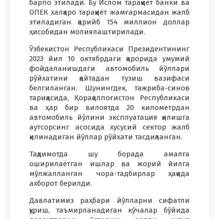
барпо этилади. Бу Ислом тараққиёт банки ва
ОПЕК халқаро тараққиёт жамғармасидан жалб
этиладиган қарийб 154 миллион доллар
ҳисобидан молиялаштирилади.
Ўзбекистон Республикаси Президентининг
2023 йил 10 октябрдаги қарорида умумий
фойдаланишдаги автомобиль йўллари
рўйхатини қайтадан тузиш вазифаси
белгиланган. Шунингдек, тажриба-синов
тариқасида, Қорақалпоғистон Республикаси
ва ҳар бир вилоятда 20 километрдан
автомобиль йўлини эксплуатация қилишга
аутсорсинг асосида хусусий сектор жалб
қилинадиган йўллар рўйхати тасдиқланган.
Тақдимотда шу борада амалга
оширилаётган ишлар ва жорий йилга
мўлжалланган чора-тадбирлар ҳақида
ахборот берилди.
Давлатимиз раҳбари йўлларни сифатли
қуриш, таъмирланадиган кўчалар бўйида