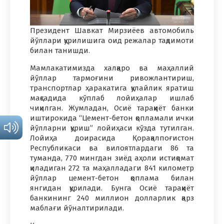
Президент Шавкат Мирзиёев автомобиль
йўллари қурилишига оид режалар тақдимоти
билан танишди.
Мамлакатимизда халқаро ва маҳаллий
йўллар тармоғини ривожлантириш,
транспортлар ҳаракатига қулайлик яратиш
мақсадида кўплаб лойиҳалар ишлаб
чиқилган. Жумладан, Осиё тараққиёт банки
иштирокида “Цемент-бетон қопламали ички
йўлларни қуриш” лойиҳаси кўзда тутилган.
Лойиҳа доирасида Қорақалпоғистон
Республикаси ва вилоятлардаги 86 та
туманда, 770 мингдан зиёд аҳоли истиқомат
қиладиган 272 та маҳалладаги 841 километр
йўллар цемент-бетон қоплама билан
янгидан қурилади. Бунга Осиё тараққиёт
банкининг 240 миллион долларлик қарз
маблағи йўналтирилади.