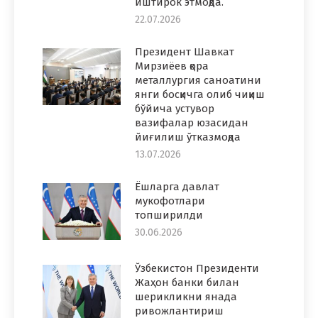
иштирок этмоқда.
22.07.2026
Президент Шавкат
Мирзиёев қора
металлургия саноатини
янги босқичга олиб чиқиш
бўйича устувор
вазифалар юзасидан
йиғилиш ўтказмоқда
13.07.2026
Ёшларга давлат
мукофотлари
топширилди
30.06.2026
Ўзбекистон Президенти
Жаҳон банки билан
шерикликни янада
ривожлантириш