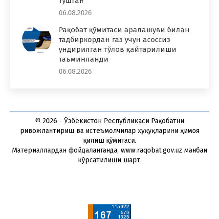
тушган
06.08.2026
Рақобат қўмитаси аралашуви билан
тадбиркордан газ учун асоссиз
ундирилган тўлов қайтарилиши
таъминланди
06.08.2026
© 2026 - Ўзбекистон Республикаси Рақобатни
ривожлантириш ва истеъмолчилар ҳуқуқларини ҳимоя
қилиш қўмитаси.
Материаллардан фойдаланганда, www.raqobat.gov.uz манбаи
кўрсатилиши шарт.