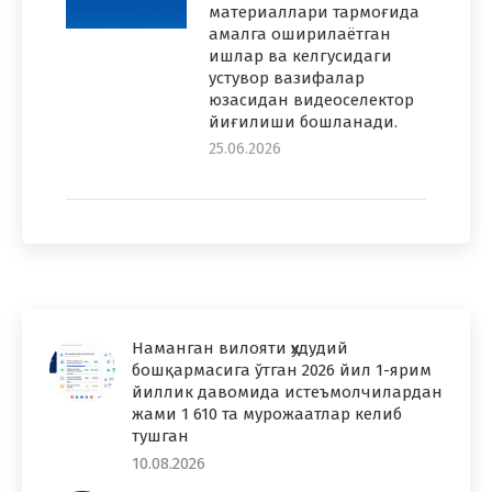
материаллари тармоғида
амалга оширилаётган
ишлар ва келгусидаги
устувор вазифалар
юзасидан видеоселектор
йиғилиши бошланади.
25.06.2026
Наманган вилояти ҳудудий
бошқармасига ўтган 2026 йил 1-ярим
йиллик давомида истеъмолчилардан
жами 1 610 та мурожаатлар келиб
тушган
10.08.2026