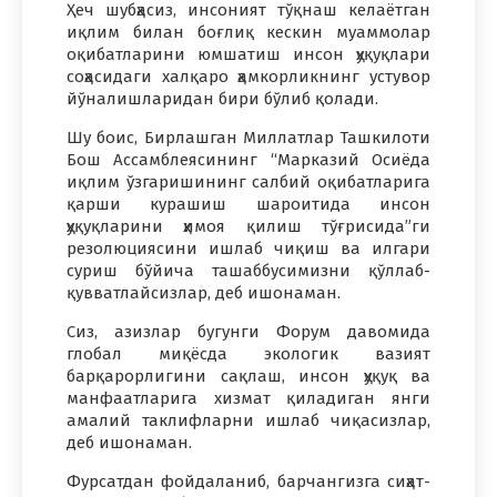
Ҳеч шубҳасиз, инсоният тўқнаш келаётган
иқлим билан боғлиқ кескин муаммолар
оқибатларини юмшатиш инсон ҳуқуқлари
соҳасидаги халқаро ҳамкорликнинг устувор
йўналишларидан бири бўлиб қолади.
Шу боис, Бирлашган Миллатлар Ташкилоти
Бош Ассамблеясининг “Марказий Осиёда
иқлим ўзгаришининг салбий оқибатларига
қарши курашиш шароитида инсон
ҳуқуқларини ҳимоя қилиш тўғрисида”ги
резолюциясини ишлаб чиқиш ва илгари
суриш бўйича ташаббусимизни қўллаб-
қувватлайсизлар, деб ишонаман.
Сиз, азизлар бугунги Форум давомида
глобал миқёсда экологик вазият
барқарорлигини сақлаш, инсон ҳуқуқ ва
манфаатларига хизмат қиладиган янги
амалий таклифларни ишлаб чиқасизлар,
деб ишонаман.
Фурсатдан фойдаланиб, барчангизга сиҳат-