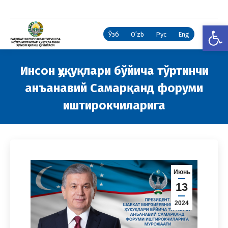
Open
Ўзб
Oʻzb
Рус
Eng
Инсон ҳуқуқлари бўйича тўртинчи
анъанавий Самарқанд форуми
иштирокчиларига
You are here:
Июнь
13
2024