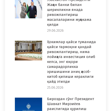
Жаҳон банки билан
шерикликни янада
ривожлантириш
масалаларини муҳокама
қилди
29.06.2026
Ҳокимлар қайси туманида
қайси тармоқни қандай
ривожлантириш, нима
лойиҳага инвестиция олиб
келса, энг юқори
самарадорликка
эришишини аниқ ҳисоб-
китоб қилиши кераклиги
қайд этилди
25.06.2026
Бироздан сўнг Президент
Шавкат Мирзиёев
раислигида қурилиш