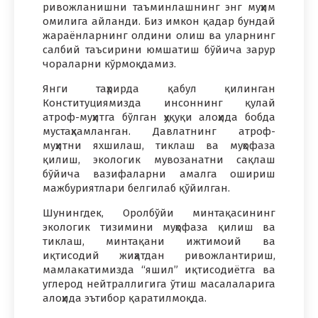
ривожланишни таъминлашнинг энг муҳим
омилига айланди. Биз имкон қадар бундай
жараёнларнинг олдини олиш ва уларнинг
салбий таъсирини юмшатиш бўйича зарур
чораларни кўрмоқдамиз.
Янги таҳрирда қабул қилинган
Конституциямизда инсоннинг қулай
атроф-муҳитга бўлган ҳуқуқи алоҳида бобда
мустаҳкамланган. Давлатнинг атроф-
муҳитни яхшилаш, тиклаш ва муҳофаза
қилиш, экологик мувозанатни сақлаш
бўйича вазифаларни амалга ошириш
мажбуриятлари белгилаб қўйилган.
Шунингдек, Оролбўйи минтақасининг
экологик тизимини муҳофаза қилиш ва
тиклаш, минтақани ижтимоий ва
иқтисодий жиҳатдан ривожлантириш,
мамлакатимизда “яшил” иқтисодиётга ва
углерод нейтраллигига ўтиш масалаларига
алоҳида эътибор қаратилмоқда.