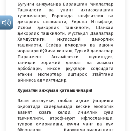
Бугунги анжуманда Бирлашган Миллатлар
Ташкилоти ва унинг ихтисослашган
тузилмалари, Европада хавфсизлик ва
ҳамкорлик ташкилоти, Европа Иттифоқи,
Ислом ҳамкорлик ташкилоти, Шанхай
ҳамкорлик ташкилоти, Мустақил Давлатлар
Ҳамдўстлиги, Иқтисодий ҳамкорлик
ташкилоти, Осиёда ҳамкорлик ва ишонч
чоралари бўйича кенгаш, Туркий давлатлар
Парламент Ассамблеяси, шунингдек,
таниқли хорижий давлат ва жамоат
арбоблари, инсон ҳуқуқлари соҳасидаги
етакчи экспертлар иштирок этаётгани
айниқса аҳамиятлидир.
Ҳурматли анжуман қатнашчилари!
Яхши маълумки, глобал иқлим ўзгариши
оқибатида сайёрамизда кескин экологик
вазият юзага келди. Ичимлик суви
тақчиллиги, атроф-муҳит ифлосланиши,
тупроқ емирилиши, кучли чанг ва қум
бўронлари, биохилма-хилликнинг