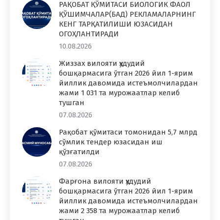
РАҚОБАТ ҚЎМИТАСИ БИОЛОГИК ФАОЛ
ҚЎШИМЧАЛАР(БАД) РЕКЛАМАЛАРНИНГ
КЕНГ ТАРҚАТИЛИШИ ЮЗАСИДАН
ОГОҲЛАНТИРАДИ
10.08.2026
Жиззах вилояти ҳудудий
бошқармасига ўтган 2026 йил 1-ярим
йиллик давомида истеъмолчилардан
жами 1 031 та мурожаатлар келиб
тушган
07.08.2026
Рақобат қўмитаси томонидан 5,7 млрд
сўмлик тендер юзасидан иш
қўзғатилди
07.08.2026
Фарғона вилояти ҳудудий
бошқармасига ўтган 2026 йил 1-ярим
йиллик давомида истеъмолчилардан
жами 2 358 та мурожаатлар келиб