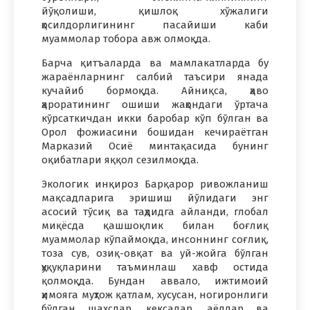
йўқолиши, қишлоқ хўжалиги
ҳосилдорлигининг пасайиши каби
муаммолар тобора авж олмоқда.
Барча қитъаларда ва мамлакатларда бу
жараёнларнинг салбий таъсири янада
кучайиб бормоқда. Айниқса, ҳаво
ҳароратининг ошиши жаҳондаги ўртача
кўрсаткичдан икки баробар кўп бўлган ва
Орол фожиасини бошидан кечираётган
Марказий Осиё минтақасида бунинг
оқибатлари яққол сезилмоқда.
Экологик инқироз Барқарор ривожланиш
мақсадларига эришиш йўлидаги энг
асосий тўсиқ ва таҳдидга айланди, глобал
миқёсда қашшоқлик билан боғлиқ
муаммолар кўпаймоқда, инсоннинг соғлиқ,
тоза сув, озиқ-овқат ва уй-жойга бўлган
ҳуқуқларини таъминлаш хавф остида
қолмоқда. Бундан аввало, ижтимоий
ҳимояга муҳтож қатлам, хусусан, ногиронлиги
бўлган шахслар, кексалар, аёллар ва