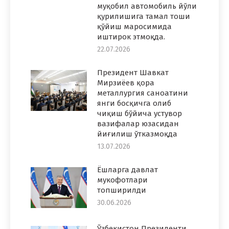
муқобил автомобиль йўли
қурилишига тамал тоши
қўйиш маросимида
иштирок этмоқда.
22.07.2026
Президент Шавкат
Мирзиёев қора
металлургия саноатини
янги босқичга олиб
чиқиш бўйича устувор
вазифалар юзасидан
йиғилиш ўтказмоқда
13.07.2026
Ёшларга давлат
мукофотлари
топширилди
30.06.2026
Ўзбекистон Президенти