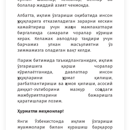
болалар жиддий азият чекмоқда.
Албатта, иқлим ўзгариши оқибатида инсон
ҳуқуқларига етказиладиган зарарни кескин
камайтириш учун жаҳон мамлакатлари
биргаликда самарали чоралар кўриши
керак. Келажак авлодлар тақдири учун
барчамиз улкан масъулиятни ўз
зиммамизга оладиган вақт келди.
Париж битимида таъкидланганидек, иқлим
ўзгаришига қарши чоралар
кўрилаётганида, давлатлар инсон
ҳуқуқларини ҳурмат қилиши,
рағбатлантириши ва ҳимоя қилиши, асосий
диққат-эътиборини мазкур соҳадаги
мажбуриятларини бажаришга
қаратишлари лозим.
Ҳурматли меҳмонлар!
Янги Ўзбекистонда иқлим ўзгариши
муаммолари билан курашиш барқарор