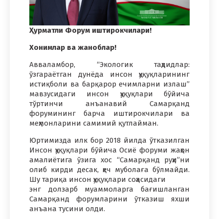
Ҳурматли Форум иштирокчилари!
Хонимлар ва жаноблар!
Авваламбор, “Экологик таҳдидлар:
ўзгараётган дунёда инсон ҳуқуқларининг
истиқболи ва барқарор ечимларни излаш”
мавзусидаги инсон ҳуқуқлари бўйича
тўртинчи анъанавий Самарқанд
форумининг барча иштирокчилари ва
меҳмонларини самимий қутлайман.
Юртимизда илк бор 2018 йилда ўтказилган
Инсон ҳуқуқлари бўйича Осиё форуми жаҳон
амалиётига ўзига хос “Самарқанд руҳи”ни
олиб кирди десак, ҳеч муболаға бўлмайди.
Шу тариқа инсон ҳуқуқлари соҳасидаги
энг долзарб муаммоларга бағишланган
Самарқанд форумларини ўтказиш яхши
анъана тусини олди.