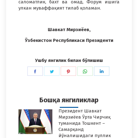
саломатлик, бахт ва омад, Форум ишига
улкан муваффақият тилаб қоламан.
Шавкат Мирзиёев,
Ўзбекистон Республикаси Президенти
Ушбу янгилик билан бўлишиш
Share
Share
Share
Share
Share
on
on
on
on
on
Facebook
Twitter
Pinterest
WhatsApp
LinkedIn
Бошқа янгиликлар
Президент Шавкат
Мирзиёев Ўрта Чирчиқ
туманида Тошкент –
Самарқанд
йўналишидаги пуллик