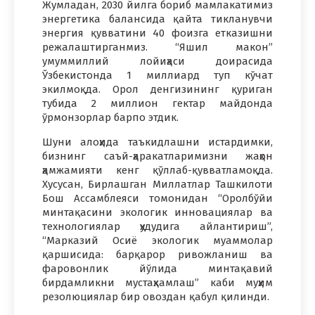
Жумладан, 2030 йилга бориб мамлакатимиз
энергетика балансида қайта тикланувчи
энергия қувватини 40 фоизга етказишни
режалаштирганмиз. “Яшил макон”
умуммиллий лойиҳаси доирасида
Ўзбекистонда 1 миллиард туп кўчат
экилмоқда. Орол денгизининг қуриган
тубида 2 миллион гектар майдонда
ўрмонзорлар барпо этдик.
Шуни алоҳида таъкидлашни истардимки,
бизнинг саъй-ҳаракатларимизни жаҳон
ҳамжамияти кенг қўллаб-қувватламоқда.
Хусусан, Бирлашган Миллатлар Ташкилоти
Бош Ассамблеяси томонидан “Оролбўйи
минтақасини экологик инновациялар ва
технологиялар ҳудудига айлантириш”,
“Марказий Осиё экологик муаммолар
қаршисида: барқарор ривожланиш ва
фаровонлик йўлида минтақавий
бирдамликни мустаҳкамлаш” каби муҳим
резолюциялар бир овоздан қабул қилинди.