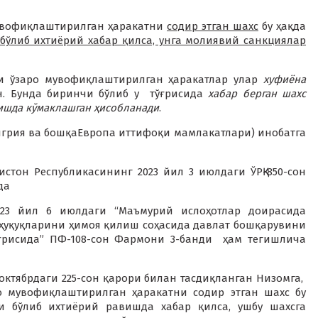
 мувофиқлаштирилган ҳаракатни
содир этган шахс
бу ҳақда
бўлиб ихтиёрий хабар қилса, унга молиявий санкциялар
ки ўзаро мувофиқлаштирилган ҳаракатлар улар
хуфиёна
н. Бунда биринчи бўлиб у тўғрисида
хабар берган шахс
ишда кўмаклашган ҳисобланади
.
нгрия ва бошқаЕвропа иттифоқи мамлакатлари) инобатга
истон Республикасининг 2023 йил 3 июлдаги ЎРҚ-850-сон
да
2023 йил 6 июлдаги “Маъмурий ислоҳотлар доирасида
ҳуқуқларини ҳимоя қилиш соҳасида давлат бошқарувини
ғрисида” ПФ-108-сон Фармони 3-банди ҳам тегишлича
октябрдаги 225-сон қарори билан тасдиқланган Низомга,
о мувофиқлаштирилган ҳаракатни содир этган шахс бу
и бўлиб ихтиёрий равишда хабар қилса, ушбу шахсга