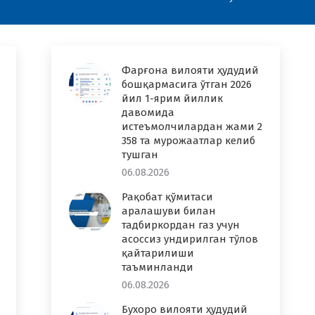
Фарғона вилояти ҳудудий
бошқармасига ўтган 2026
йил 1-ярим йиллик
давомида
истеъмолчилардан жами 2
358 та мурожаатлар келиб
тушган
06.08.2026
Рақобат қўмитаси
аралашуви билан
тадбиркордан газ учун
асоссиз ундирилган тўлов
қайтарилиши
таъминланди
06.08.2026
Бухоро вилояти ҳудудий