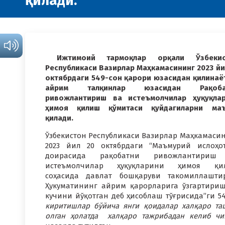
қилади.
Ижтимоий тармоқлар орқали Ўзбекис
Республикаси Вазирлар Маҳкамасининг 2023 йи
октябрдаги 549-сон қарори юзасидан қилинаё
айрим талқинлар юзасидан Рақоба
ривожлантириш ва истеъмолчилар ҳуқуқла
ҳимоя қилиш қўмитаси қуйдагиларни маъ
қилади.
Ўзбекистон Республикаси Вазирлар Маҳкамаси
2023 йил 20 октябрдаги “Маъмурий ислоҳо
доирасида рақобатни ривожлантириш
истеъмолчилар ҳуқуқларини ҳимоя қи
соҳасида давлат бошқаруви такомиллашти
Ҳукуматининг айрим қарорларига ўзгартири
кучини йўқотган деб ҳисоблаш тўғрисида”ги 
киритишлар бўйича янги қоидалар халқаро таш
олган ҳолатда халқаро тажрибадан келиб чи