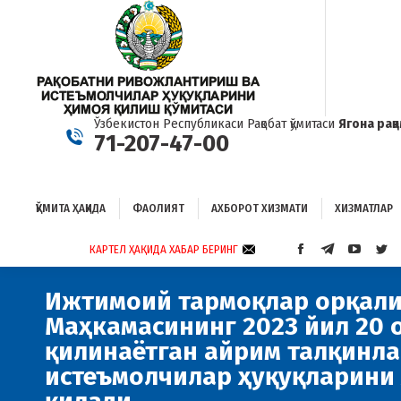
ҚЎМИТА ҲАҚИДА
ФАОЛИЯТ
АХБОРОТ ХИЗМАТИ
ХИЗМАТЛАР
Б
Ўзбекистон Республикаси Рақобат қўмитаси
Ягона рақ
71-207-47-00
ҚЎМИТА ҲАҚИДА
ФАОЛИЯТ
АХБОРОТ ХИЗМАТИ
ХИЗМАТЛАР
КАРТЕЛ ҲАҚИДА ХАБАР БЕРИНГ
FACEBOOK
TELEGRAM
YOUTUB
TWI
PAGE
PAGE
PAGE
PAG
OPENS
OPENS
OPENS
OP
Ижтимоий тармоқлар орқали
IN
IN
IN
IN
Маҳкамасининг 2023 йил 20 
NEW
NEW
NEW
NE
қилинаётган айрим талқинл
WINDOW
WINDOW
WINDO
WI
истеъмолчилар ҳуқуқларини