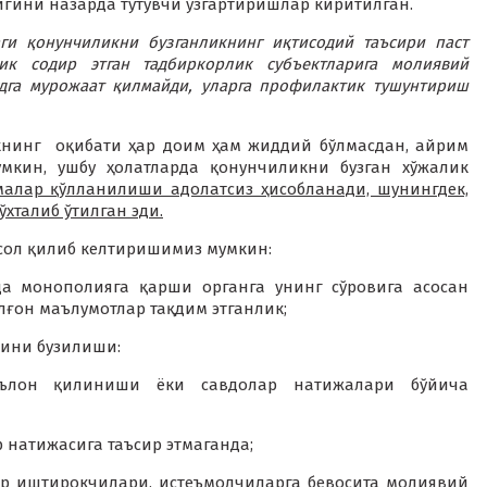
гини назарда тутувчи ўзгартиришлар киритилган.
ги қонунчиликни бузганликнинг иқтисодий таъсири паст
ик содир этган тадбиркорлик субъектларига молиявий
дга мурожаат қилмайди, уларга профилактик тушунтириш
книнг оқибати ҳар доим ҳам жиддий бўлмасдан, айрим
кин, ушбу ҳолатларда қонунчиликни бузган хўжалик
алар қўлланилиши адолатсиз ҳисобланади, шунингдек,
ўхталиб ўтилган эди.
сол қилиб келтиришимиз мумкин:
а монополияга қарши органга унинг сўровига асосан
лғон маълумотлар тақдим этганлик;
бини бузилиши:
эълон қилиниши ёки савдолар натижалари бўйича
 натижасига таъсир этмаганда;
ор иштирокчилари, истеъмолчиларга бевосита молиявий