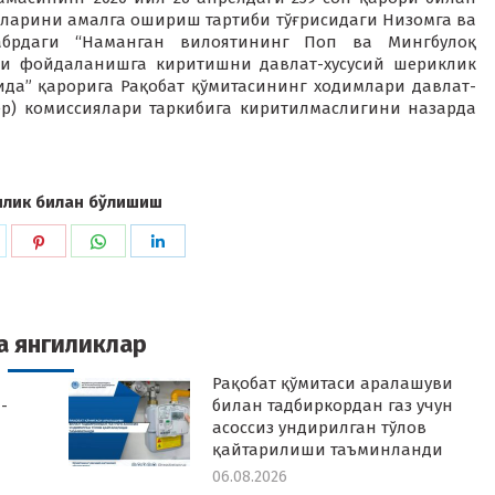
аларини амалга ошириш тартиби тўғрисидаги Низомга ва
абрдаги “Наманган вилоятининг Поп ва Мингбулоқ
и фойдаланишга киритишни давлат-хусусий шериклик
ида” қарорига Рақобат қўмитасининг ходимлари давлат-
ер) комиссиялари таркибига киритилмаслигини назарда
илик билан бўлишиш
hare
Share
Share
Share
n
on
on
on
k
witter
Pinterest
WhatsApp
LinkedIn
а янгиликлар
Рақобат қўмитаси аралашуви
-
билан тадбиркордан газ учун
асоссиз ундирилган тўлов
қайтарилиши таъминланди
06.08.2026