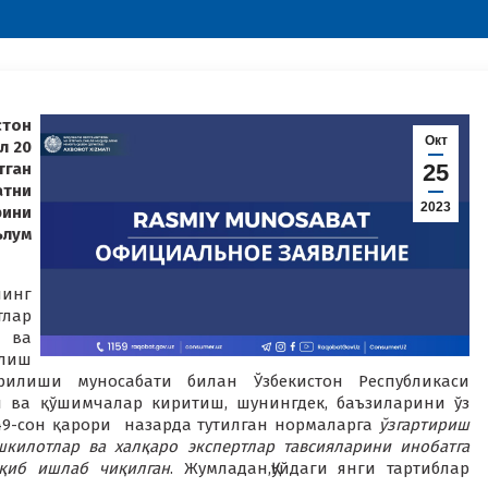
тон
Окт
л 20
тган
25
тни
2023
рини
лум
нинг
тлар
 ва
лиш
рилиши муносабати билан Ўзбекистон Республикаси
ш ва қўшимчалар киритиш, шунингдек, баъзиларини ўз
549-сон қарори назарда тутилган нормаларга
ўзгартириш
килотлар ва халқаро экспертлар тавсияларини инобатга
қиб ишлаб чиқилган
. Жумладан,Қуйдаги янги тартиблар