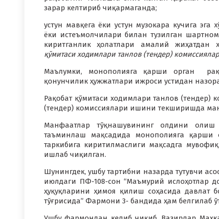
зарар келтириб чиқармаганда;
устун мавқега ёки устун музокара кучига эга
ёки истеъмолчилари билан тузилган шартном
киритганлик ҳолатлари амалий жиҳатдан ҳа
қўмитаси ходимлари танлов (тендер) комиссияла
Маълумки, монополияга қарши орган рақо
қонунчилик ҳужжатлари ижроси устидан назор
Рақобат қўмитаси ходимлари танлов (тендер) 
(тендер) комиссиялари ишини текширишда ма
Манфаатлар тўқнашувининг олдини олиш 
таъминлаш мақсадида монополияга қарши о
таркибига киритилмаслиги мақсадга мувофиқ.
ишлаб чиқилган.
Шунингдек, ушбу тартибни назарда тутувчи асо
июлдаги ПФ-108-сон “Маъмурий ислоҳотлар 
ҳуқуқларини ҳимоя қилиш соҳасида давлат 
тўғрисида” Фармони 3- бандида ҳам белгилаб ў
Ушбу фармондан келиб чиқиб, Вазирлар Маҳка