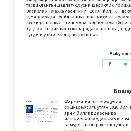
тасдиқланган Давлат-хусусий шериклик лойиҳ
Вазирлар Маҳкамасининг 2019 йил 6 дек
туманларида фойдаланишдан чиққан ерларн
асосида ташкил этиш чора-тадбирлари тўғрис
хусусий шериклик соҳаларидаги танлов (тенд
тутувчи ўзгартишлар киритилган.
Ушбу янг
Share
S
on
o
Faceboo
T
Бошқ
Фарғона вилояти ҳудудий
бошқармасига ўтган 2026 йил 1
ярим йиллик давомида
истеъмолчилардан жами 2 358
та мурожаатлар келиб тушган