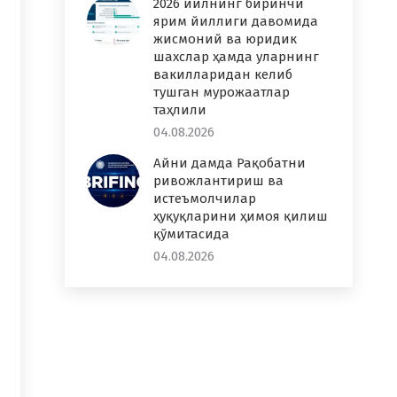
2026 йилнинг биринчи
ярим йиллиги давомида
жисмоний ва юридик
шахслар ҳамда уларнинг
вакилларидан келиб
тушган мурожаатлар
таҳлили
04.08.2026
Айни дамда Рақобатни
ривожлантириш ва
истеъмолчилар
ҳуқуқларини ҳимоя қилиш
қўмитасида
04.08.2026