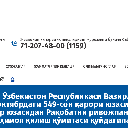
ҲУЖЖАТЛАР
ЖАМОАТЧИЛИК КЕНГАШИ
ОЧИҚ МАЪЛУМОТЛАР
ОҒЛАНИШ
ами
Жисмоний ва юридик шахсларнинг мурожаати бўйича
Ca
71-207-48-00 (1159)
ҲУЖЖАТЛАР
ЖАМОАТЧИЛИК КЕНГАШИ
ОЧИҚ МАЪЛУМОТЛАР
Б
E
TTER
INSTAGRAM
E
PAGE
ENS
OPENS
 Ўзбекистон Республикаси Вазир
IN
октябрдаги 549-сон қарори юзас
W
NEW
ар юзасидан Рақобатни ривожла
W
NDOW
WINDOW
 ҳимоя қилиш қўмитаси қуйдагил