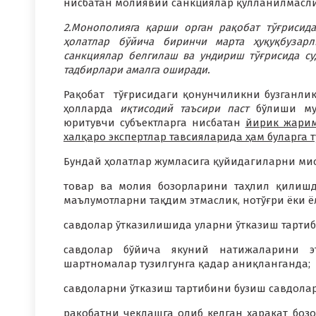
нисбатан молиявий санкциялар қўлланилмасли
2.Монополияга қарши орган рақобат тўғрисида
ҳолатлар бўйича биринчи марта ҳуқуқбузарл
санкциялар белгилаш ва ундириш тўғрисида су
тадбирлари амалга оширади.
Рақобат тўғрисидаги қонунчиликни бузганли
ҳолларда
иқтисодий таъсири паст
бўлиши мум
юритувчи субъектларга нисбатан
йирик жарим
халқаро экспертлар тавсияларида ҳам буларга т
Бундай ҳолатлар жумласига қуйидагиларни ми
товар ва молия бозорларини таҳлил қилишд
маълумотларни тақдим этмаслик, нотўғри ёки ё
савдолар ўтказилишида уларни ўтказиш тарти
савдолар бўйича якуний натижаларини 
шартномалар тузилгунга қадар аниқланганда;
савдоларни ўтказиш тартибини бузиш савдолар
рақобатни чеклашга олиб келган ҳаракат боз