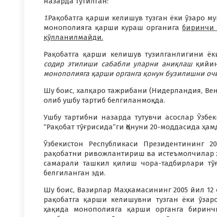
назарда тутилган:
1
.Рақобатга қарши келишув тузган ёки ўзаро
монополияга қарши кураш органига
биринчи 
қўлланилмайди.
Рақобатга қарши келишув тузилганлигини ё
содир этилиши сабабли уларни аниқлаш
қийи
монополияга қарши органга қонун бузилишни оч
Шу боис, халқаро тажрибани (Нидерландия, Ве
олиб ушбу тартиб белгиланмоқда.
Ушбу тартибни назарда тутувчи асослар Ўзбек
“Рақобат тўғрисида”ги Қонуни 20-моддасида ҳам
Ўзбекистон Республикаси Президентининг 
рақобатни ривожлантириш ва истеъмолчилар 
самарали ташкил қилиш чора-тадбирлари тў
белгиланган эди.
Шу боис, Вазирлар Маҳкамасининг 2005 йил 12 
рақобатга қарши келишувни тузган ёки ўзар
ҳақида монополияга қарши органга биринч