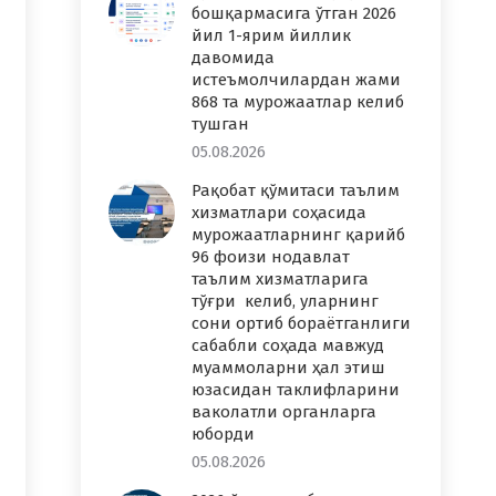
бошқармасига ўтган 2026
йил 1-ярим йиллик
давомида
истеъмолчилардан жами
868 та мурожаатлар келиб
тушган
05.08.2026
Рақобат қўмитаси таълим
хизматлари соҳасида
мурожаатларнинг қарийб
96 фоизи нодавлат
таълим хизматларига
тўғри келиб, уларнинг
сони ортиб бораётганлиги
сабабли соҳада мавжуд
муаммоларни ҳал этиш
юзасидан таклифларини
ваколатли органларга
юборди
05.08.2026