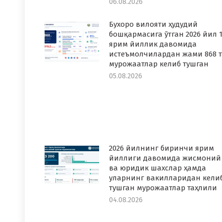
06.08.2026
Бухоро вилояти ҳудудий
бошқармасига ўтган 2026 йил 1
ярим йиллик давомида
истеъмолчилардан жами 868 т
мурожаатлар келиб тушган
05.08.2026
2026 йилнинг биринчи ярим
йиллиги давомида жисмоний
ва юридик шахслар ҳамда
уларнинг вакилларидан кели
тушган мурожаатлар таҳлили
04.08.2026