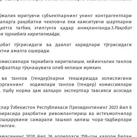
 хўжалик юритувчи субъектларнинг унинг контрагентлари
аларга рақобатни чекловчи ёки камситувчи шартларни
ётга татбиқ этилгунга қадар аниқланганда.3.
Рақобат
ри таркибига киритилмайди.
бат тўғрисидаги ва давлат харидлари тўғрисидаги
атни амалга оширади.
комиссиялари таркибига киритилиши, кейинчалик танлов
нфаатлар тўқнашувига олиб келиши мумкин.
ва танлов (тендер)ларни текширишда холислигини
рганнинг ходимлари танлов (тендер) комиссиялари
 Ушбу норма ҳам халқаро экспертлар тавсияси асосида
слар Ўзбекистон Республикаси Президентининг 2023 йил 6
доирасида рақобатни ривожлантириш ва истеъмолчилар
бошқарувини самарали ташкил қилиш чора-тадбирлари
тилган.
масининг 2020 йил 26 апрелдаги 259-сон қарори билан