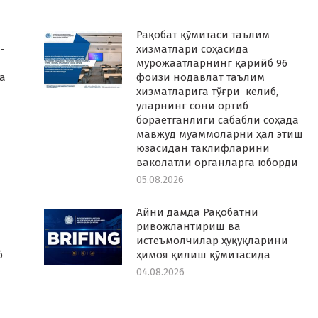
Рақобат қўмитаси таълим
-
хизматлари соҳасида
мурожаатларнинг қарийб 96
а
фоизи нодавлат таълим
хизматларига тўғри келиб,
уларнинг сони ортиб
бораётганлиги сабабли соҳада
мавжуд муаммоларни ҳал этиш
юзасидан таклифларини
ваколатли органларга юборди
05.08.2026
Айни дамда Рақобатни
ривожлантириш ва
истеъмолчилар ҳуқуқларини
б
ҳимоя қилиш қўмитасида
04.08.2026