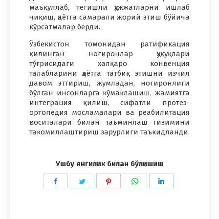
маъқуллаб, тегишли ҳужжатларни ишлаб
чиқиш, ҳаётга самарали жорий этиш бўйича
кўрсатмалар берди.
Ўзбекистон томонидан ратификация
қилинган ногиронлар ҳуқуқлари
тўғрисидаги халқаро конвенция
талабларини ҳаётга татбиқ этишни изчил
давом эттириш, жумладан, ногиронлиги
бўлган инсонларга кўмаклашиш, жамиятга
интеграция қилиш, сифатли протез-
ортопедия мосламалари ва реабилитация
воситалари билан таъминлаш тизимини
такомиллаштириш зарурлиги таъкидланди.
Ушбу янгилик билан бўлишиш
Share
Share
Share
Share
Share
on
on
on
on
on
Facebook
Twitter
Pinterest
WhatsApp
LinkedIn