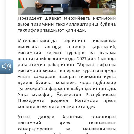
Президент Шавкат Мирзиёевга ижтимоий
ҳимоя тизимини такомиллаштириш бўйича
таклифлар тақдимот қилинди.
Мамлакатимизда аҳолининг ижтимоий
ҳимоясига алоҳида эътибор қаратилиб,
ижтимоий хизмат турлари ва кўлами
кенгайтириб келинмоқда. 2023 йил 1 июнда
давлатимиз раҳбарининг “Аҳолига сифатли
ижтимоий хизмат ва ёрдам кўрсатиш ҳамда
унинг самарали назорат тизимини йўлга
қўйиш бўйича комплекс чора-тадбирлар
тўғрисида”ги фармони қабул қилинган эди.
Унга мувофиқ, Ўзбекистон Республикаси
Президенти ҳузурида Ижтимоий ҳимоя
миллий агентлиги ташкил этилди.
Ўтган даврда Агентлик томонидан
ижтимоий ҳимоя тизимининг
самарадорлиги ва манзиллилиги