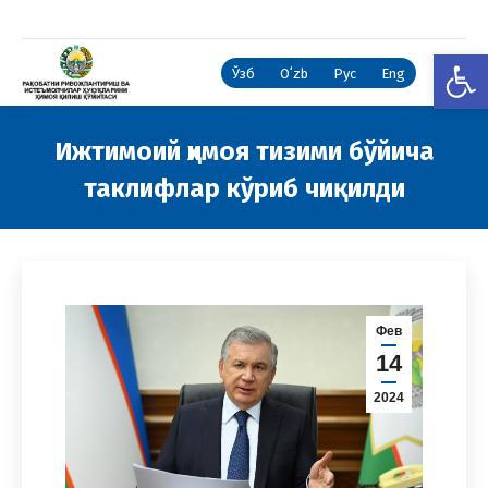
Open
Ўзб
Oʻzb
Рус
Eng
Ижтимоий ҳимоя тизими бўйича
таклифлар кўриб чиқилди
You are here:
Фев
14
2024