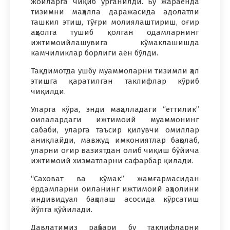
жойларга чиқиб ўрганилди. Бу жараёнда
тизимни маҳалла даражасида адолатли
ташкил этиш, тўғри молиялаштириш, оғир
аҳволга тушиб қолган одамларнинг
ижтимоийлашувига кўмаклашишда
камчиликлар борлиги аён бўлди.
Тақдимотда ушбу муаммоларни тизимли ҳал
этишга қаратилган таклифлар кўриб
чиқилди.
Уларга кўра, энди маҳалладаги “еттилик”
оилалардаги ижтимоий муаммонинг
сабаби, уларга таъсир қилувчи омиллар
аниқлайди, мавжуд имкониятлар баҳолаб,
уларни оғир вазиятдан олиб чиқиш бўйича
ижтимоий хизматларни сафарбар қилади.
“Саховат ва кўмак” жамғармасидан
ёрдамларни оиланинг ижтимоий аҳволини
индивидуал баҳолаш асосида кўрсатиш
йўлга қўйилади.
Давлатимиз раҳбари бу таклифларни