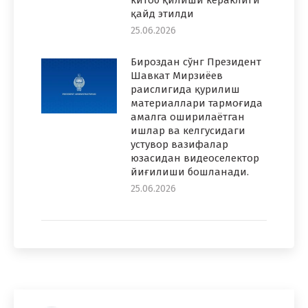
қайд этилди
25.06.2026
Бироздан сўнг Президент
Шавкат Мирзиёев
раислигида қурилиш
материаллари тармоғида
амалга оширилаётган
ишлар ва келгусидаги
устувор вазифалар
юзасидан видеоселектор
йиғилиши бошланади.
25.06.2026