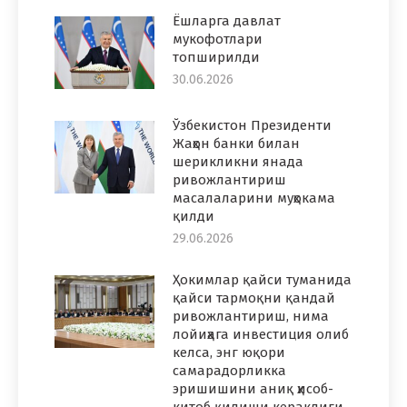
Ёшларга давлат
мукофотлари
топширилди
30.06.2026
Ўзбекистон Президенти
Жаҳон банки билан
шерикликни янада
ривожлантириш
масалаларини муҳокама
қилди
29.06.2026
Ҳокимлар қайси туманида
қайси тармоқни қандай
ривожлантириш, нима
лойиҳага инвестиция олиб
келса, энг юқори
самарадорликка
эришишини аниқ ҳисоб-
китоб қилиши кераклиги