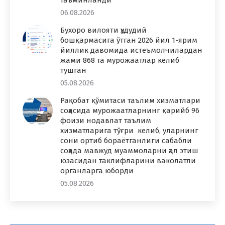
06.08.2026
Бухоро вилояти ҳудудий
бошқармасига ўтган 2026 йил 1-ярим
йиллик давомида истеъмолчилардан
жами 868 та мурожаатлар келиб
тушган
05.08.2026
Рақобат қўмитаси таълим хизматлари
соҳасида мурожаатларнинг қарийб 96
фоизи нодавлат таълим
хизматларига тўғри келиб, уларнинг
сони ортиб бораётганлиги сабабли
соҳада мавжуд муаммоларни ҳал этиш
юзасидан таклифларини ваколатли
органларга юборди
05.08.2026