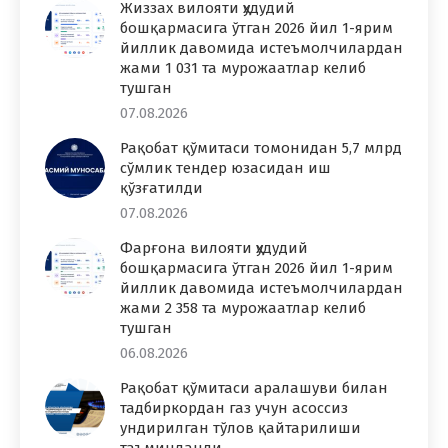
Жиззах вилояти ҳудудий
бошқармасига ўтган 2026 йил 1-ярим
йиллик давомида истеъмолчилардан
жами 1 031 та мурожаатлар келиб
тушган
07.08.2026
Рақобат қўмитаси томонидан 5,7 млрд
сўмлик тендер юзасидан иш
қўзғатилди
07.08.2026
Фарғона вилояти ҳудудий
бошқармасига ўтган 2026 йил 1-ярим
йиллик давомида истеъмолчилардан
жами 2 358 та мурожаатлар келиб
тушган
06.08.2026
Рақобат қўмитаси аралашуви билан
тадбиркордан газ учун асоссиз
ундирилган тўлов қайтарилиши
таъминланди