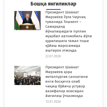
Бошқа янгиликлар
Президент Шавкат
Мирзиёев Ўрта Чирчиқ
туманида Тошкент –
Самарқанд
йўналишидаги пуллик
муқобил автомобиль йўли
қурилишига тамал тоши
қўйиш маросимида
иштирок этмоқда.
22.07.2026
Президент Шавкат
Мирзиёев қора
металлургия саноатини
янги босқичга олиб
чиқиш бўйича устувор
вазифалар юзасидан
йиғилиш ўтказмоқда
13.07.2026