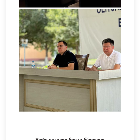
Ушбу янгилик билан бўлишиш