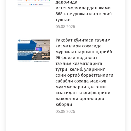
давомида
истеъмолчилардан жами
868 та мурожаатлар келиб
тушган
05.08.2026
Рақобат қўмитаси таълим
хизматлари соҳасида
мурожаатларнинг қарийб
96 фоизи нодавлат
таълим хизматларига
тўғри келиб, уларнинг
сони ортиб бораётганлиги
сабабли соҳада мавжуд
муаммоларни ҳал этиш
юзасидан таклифларини
ваколатли органларга
юборди
05.08.2026