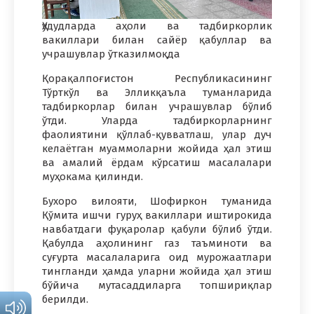
Ҳудудларда аҳоли ва тадбиркорлик
вакиллари билан сайёр қабуллар ва
учрашувлар ўтказилмоқда
Қорақалпоғистон Республикасининг
Тўрткўл ва Элликқаъла туманларида
тадбиркорлар билан учрашувлар бўлиб
ўтди. Уларда тадбиркорларнинг
фаолиятини қўллаб-қувватлаш, улар дуч
келаётган муаммоларни жойида ҳал этиш
ва амалий ёрдам кўрсатиш масалалари
муҳокама қилинди.
Бухоро вилояти, Шофиркон туманида
Қўмита ишчи гуруҳ вакиллари иштирокида
навбатдаги фуқаролар қабули бўлиб ўтди.
Қабулда аҳолининг газ таъминоти ва
суғурта масалаларига оид мурожаатлари
тингланди ҳамда уларни жойида ҳал этиш
бўйича мутасаддиларга топшириқлар
берилди.