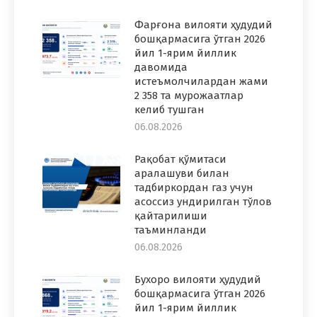
Фарғона вилояти ҳудудий
бошқармасига ўтган 2026
йил 1-ярим йиллик
давомида
истеъмолчилардан жами
2 358 та мурожаатлар
келиб тушган
06.08.2026
Рақобат қўмитаси
аралашуви билан
тадбиркордан газ учун
асоссиз ундирилган тўлов
қайтарилиши
таъминланди
06.08.2026
Бухоро вилояти ҳудудий
бошқармасига ўтган 2026
йил 1-ярим йиллик