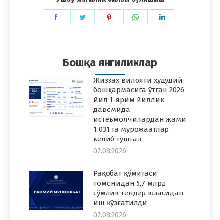
Share
Share
Share
Share
Share
on
on
on
on
on
Facebook
Twitter
Pinterest
WhatsApp
LinkedIn
Бошқа янгиликлар
Жиззах вилояти ҳудудий
бошқармасига ўтган 2026
йил 1-ярим йиллик
давомида
истеъмолчилардан жами
1 031 та мурожаатлар
келиб тушган
07.08.2026
Рақобат қўмитаси
томонидан 5,7 млрд
сўмлик тендер юзасидан
иш қўзғатилди
07.08.2026