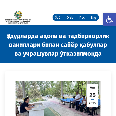
Open
Ўзб
Oʻzb
Рус
Eng
Ҳудудларда аҳоли ва тадбиркорлик
вакиллари билан сайёр қабуллар
ва учрашувлар ўтказилмоқда
You are here:
Авг
25
2025