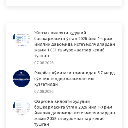
Жиззах вилояти ҳудудий
бошқармасига ўтган 2026 йил 1-ярим
йиллик давомида истеъмолчилардан
жами 1 031 та мурожаатлар келиб
тушган
07.08.2026
Рақобат қўмитаси томонидан 5,7 млрд
сўмлик тендер юзасидан иш
қўзғатилди
07.08.2026
Фарғона вилояти ҳудудий
бошқармасига ўтган 2026 йил 1-ярим
йиллик давомида истеъмолчилардан
жами 2 358 та мурожаатлар келиб
тушган