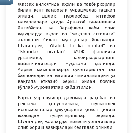
Жиззах вилоятида аҳоли ва тадбиркорлар
билан кенг қамровли учрашувлар ташкил
этилди. Ёшлик, Нурлиобод, Иттифоқ
маҳаллалари ҳамда Арнасой туманидаги
Янгибўстон ва Зарафшон каби олис
ҳудудларда аҳоли ва “маҳалла еттилиги”
аъзолари билан мулоқотлар ўтказилди.
Шунингдек, “Otabek bo‘lka nonlari” ва
“Iskandar orzulari” МЧЖ фаолияти
ўрганилиб, тадбиркорларнинг
қийинчиликлари муҳокама қилинди.
Айрим маҳаллаларда суюлтирилган газ
баллонлари ва маиший чиқиндиларни ўз
вақтида етказиб бериш билан боғлиқ
кўплаб мурожаатлар қайд этилди.
Барча учрашувлар давомида рақобат ва
реклама қонунчилиги, шунингдек
истеъмолчилар ҳуқуқларини ҳимоя қилиш
юзасидан тушунтиришлар берилди.
Шунингдек, жойларда тизимли ўрганишлар
олиб бориш вазифалари белгилаб олинди.