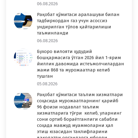
06.08.2026
Рақобат қўмитаси аралашуви билан
тадбиркордан газ учун асоссиз
ундирилган тўлов қайтарилиши
таъминланди
06.08.2026
Бухоро вилояти ҳудудий
бошқармасига ўтган 2026 йил 1-ярим
йиллик давомида истеъмолчилардан
жами 868 та мурожаатлар келиб
тушган
05.08.2026
Рақобат қўмитаси таълим хизматлари
соҳасида мурожаатларнинг қарийб
96 фоизи нодавлат таълим
хизматларига тўғри келиб, уларнинг
сони ортиб бораётганлиги сабабли
соҳада мавжуд муаммоларни ҳал
этиш юзасидан таклифларини
ваколатли органларга юборди