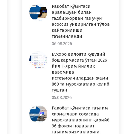
Рақобат қўмитаси
аралашуви билан
тадбиркордан газ учун
асоссиз ундирилган тўлов
қайтарилиши
таъминланди
06.08.2026
Бухоро вилояти ҳудудий
бошқармасига ўтган 2026
йил 1-ярим йиллик
давомида
истеъмолчилардан жами
868 та мурожаатлар келиб
тушган
05.08.2026
Рақобат қўмитаси таълим
хизматлари соҳасида
мурожаатларнинг қарийб
96 фоизи нодавлат
таълим хизматларига