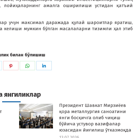
, лойиҳаларнинг амалга оширилиши устидан қатъий
лар учун максимал даражада қулай шароитлар яратиш,
 келиши мумкин бўлган масалаларни тизимли ҳал этиб
илик билан бўлишиш
hare
Share
Share
Share
n
on
on
on
k
witter
Pinterest
WhatsApp
LinkedIn
а янгиликлар
Президент Шавкат Мирзиёев
т
қора металлургия саноатини
янги босқичга олиб чиқиш
бўйича устувор вазифалар
юзасидан йиғилиш ўтказмоқда
13.07.2026