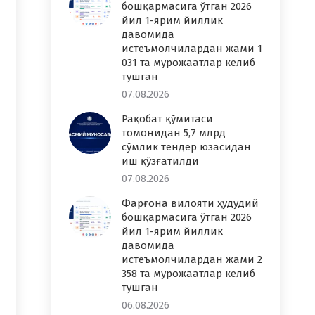
бошқармасига ўтган 2026
йил 1-ярим йиллик
давомида
истеъмолчилардан жами 1
031 та мурожаатлар келиб
тушган
07.08.2026
Рақобат қўмитаси
томонидан 5,7 млрд
сўмлик тендер юзасидан
иш қўзғатилди
07.08.2026
Фарғона вилояти ҳудудий
бошқармасига ўтган 2026
йил 1-ярим йиллик
давомида
истеъмолчилардан жами 2
358 та мурожаатлар келиб
тушган
06.08.2026