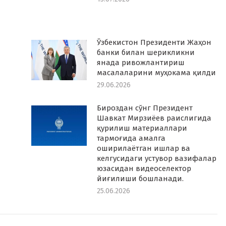
Ўзбекистон Президенти Жаҳон
банки билан шерикликни
янада ривожлантириш
масалаларини муҳокама қилди
29.06.2026
Бироздан сўнг Президент
Шавкат Мирзиёев раислигида
қурилиш материаллари
тармоғида амалга
оширилаётган ишлар ва
келгусидаги устувор вазифалар
юзасидан видеоселектор
йиғилиши бошланади.
25.06.2026