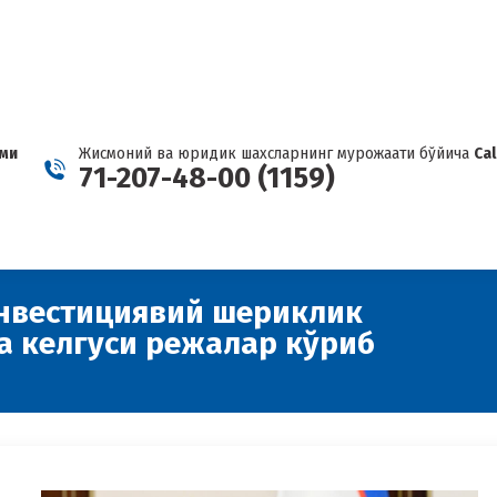
КАРТЕЛ ҲАҚИДА ХАБАР БЕРИНГ
Facebook
Telegram
YouTube
Twitter
Inst
page
page
page
page
page
opens
opens
opens
opens
open
in
in
in
in
in
new
new
new
new
new
ами
Жисмоний ва юридик шахсларнинг мурожаати бўйича
Ca
window
window
window
window
wind
71-207-48-00 (1159)
нвестициявий шериклик
а келгуси режалар кўриб