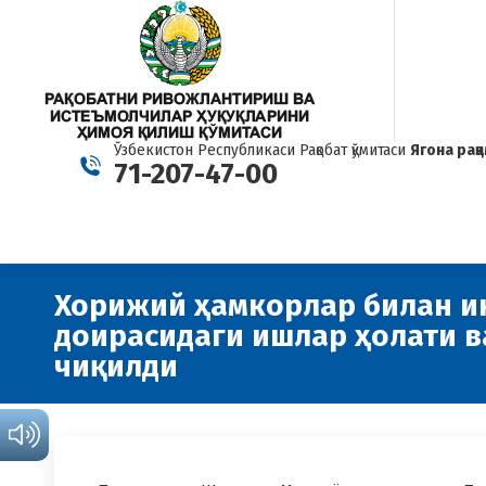
Ўзбекистон Республикаси Рақобат қўмитаси
Ягона рақ
71-207-47-00
Хорижий ҳамкорлар билан и
доирасидаги ишлар ҳолати в
чиқилди