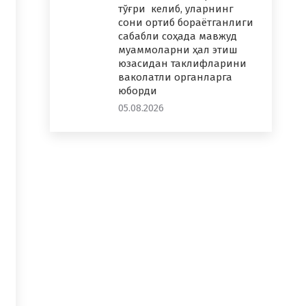
тўғри келиб, уларнинг
сони ортиб бораётганлиги
сабабли соҳада мавжуд
муаммоларни ҳал этиш
юзасидан таклифларини
ваколатли органларга
юборди
05.08.2026