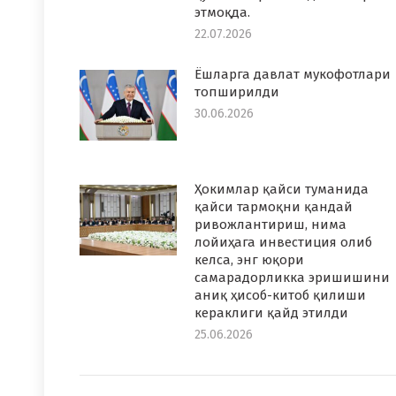
этмоқда.
22.07.2026
Ёшларга давлат мукофотлари
топширилди
30.06.2026
Ҳокимлар қайси туманида
қайси тармоқни қандай
ривожлантириш, нима
лойиҳага инвестиция олиб
келса, энг юқори
самарадорликка эришишини
аниқ ҳисоб-китоб қилиши
кераклиги қайд этилди
25.06.2026