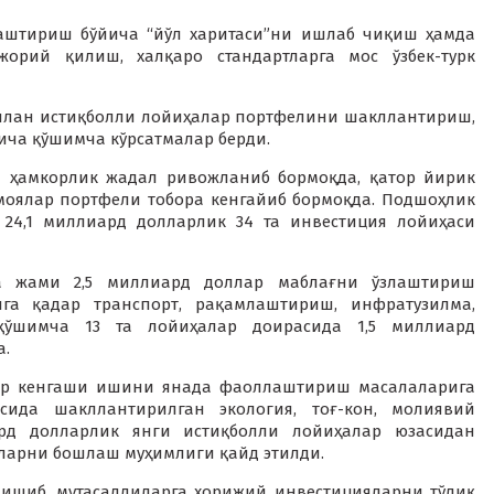
лаштириш бўйича “йўл харитаси”ни ишлаб чиқиш ҳамда
орий қилиш, халқаро стандартларга мос ўзбек-турк
илан истиқболли лойиҳалар портфелини шакллантириш,
ча қўшимча кўрсатмалар берди.
й ҳамкорлик жадал ривожланиб бормоқда, қатор йирик
оялар портфели тобора кенгайиб бормоқда. Подшоҳлик
24,1 миллиард долларлик 34 та инвестиция лойиҳаси
а жами 2,5 миллиард доллар маблағни ўзлаштириш
га қадар транспорт, рақамлаштириш, инфратузилма,
 қўшимча 13 та лойиҳалар доирасида 1,5 миллиард
а.
ар кенгаши ишини янада фаоллаштириш масалаларига
сида шакллантирилган экология, тоғ-кон, молиявий
рд долларлик янги истиқболли лойиҳалар юзасидан
ларни бошлаш муҳимлиги қайд этилди.
нишиб, мутасаддиларга хорижий инвестицияларни тўлиқ