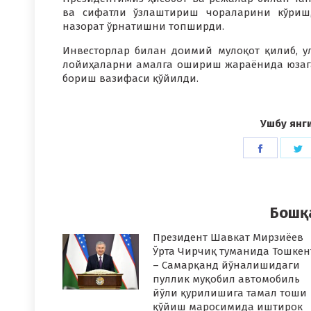
ва сифатли ўзлаштириш чораларини кўриш
назорат ўрнатишни топширди.
Инвесторлар билан доимий мулоқот қилиб, у
лойиҳаларни амалга ошириш жараёнида юзага
бориш вазифаси қўйилди.
Ушбу янг
Share
S
on
o
Faceboo
T
Бошқ
Президент Шавкат Мирзиёев
Ўрта Чирчиқ туманида Тошкен
– Самарқанд йўналишидаги
пуллик муқобил автомобиль
йўли қурилишига тамал тоши
қўйиш маросимида иштирок