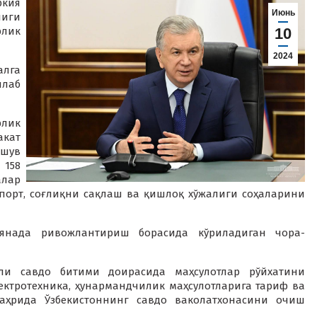
ркия
Июнь
лиги
рлик
10
2024
алга
лаб
рлик
акат
ашув
 158
алар
нспорт, соғлиқни сақлаш ва қишлоқ хўжалиги соҳаларини
янада ривожлантириш борасида кўриладиган чора-
зли савдо битими доирасида маҳсулотлар рўйхатини
ектротехника, ҳунармандчилик маҳсулотларига тариф ва
аҳрида Ўзбекистоннинг савдо ваколатхонасини очиш