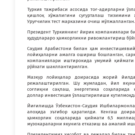
Туркия тажрибаси асосида тоғ-адирларни ўз
қишлоқ хўжалигини суғурталаш тизимини ж
Уруғчилик тест марказини очиш мўлжалланган.
Президент Туркиянинг йирик компаниялари б
ҳудудлараро ҳамкорликни ривожлантириш бўйи
Саудия Арабистони билан ҳам инвестицияви
лойиҳаларни амалга ошириш бошланган, сарм
компаниялари иштирокида умумий қиймати 
рўйхати шакллантирилган.
Мазкур лойиҳалар доирасида жорий йилд
режалаштирилган. Шу жумладан, йил якуни
соғлиқни сақлаш, энергетика соҳаларида
доллар инвестиция ўзлаштирилиши кутилмоқд
Йиғилишда Ўзбекистон-Саудия Ишбилармонл
алоҳида эътибор қаратилди. Кенгаш доира
ҳамкорлик соҳаларида қиймати 6,5 миллиа
музокараларни якунига етказиш ва амалий иш
Президентимиз ҳисобот ва режалар билан та