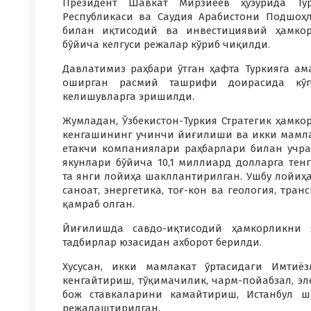
Президент Шавкат Мирзиёев ҳузурида Ту
Республикаси ва Саудия Арабистони Подшоҳ
билан иқтисодий ва инвестициявий ҳамко
бўйича келгуси режалар кўриб чиқилди.
Давлатимиз раҳбари ўтган ҳафта Туркияга ам
оширган расмий ташрифи доирасида кўп
келишувларга эришилди.
Жумладан, Ўзбекистон-Туркия Стратегик ҳамко
кенгашининг учинчи йиғилиши ва икки мамл
етакчи компаниялари раҳбарлари билан учр
якунлари бўйича 10,1 миллиард долларга тенг
та янги лойиҳа шакллантирилган. Ушбу лойиҳ
саноат, энергетика, тоғ-кон ва геология, тра
қамраб олган.
Йиғилишда савдо-иқтисодий ҳамкорликни 
тадбирлар юзасидан ахборот берилди.
Хусусан, икки мамлакат ўртасидаги Имтиё
кенгайтириш, тўқимачилик, чарм-пойабзал, эл
бож ставкаларини камайтириш, Истанбул ш
режалаштирилган.