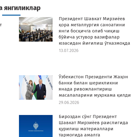
а янгиликлар
Президент Шавкат Мирзиёев
т
қора металлургия саноатини
янги босқичга олиб чиқиш
бўйича устувор вазифалар
юзасидан йиғилиш ўтказмоқда
13.07.2026
Ўзбекистон Президенти Жаҳон
банки билан шерикликни
янада ривожлантириш
масалаларини муҳокама қилди
29.06.2026
Бироздан сўнг Президент
Шавкат Мирзиёев раислигида
қурилиш материаллари
тармоғида амалга