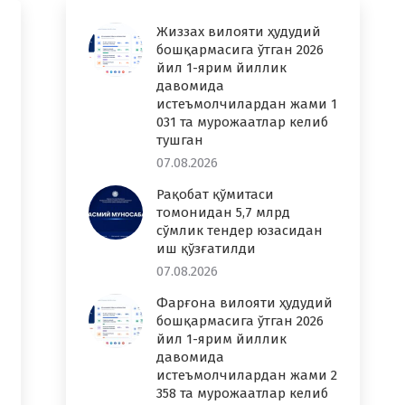
Жиззах вилояти ҳудудий
бошқармасига ўтган 2026
йил 1-ярим йиллик
давомида
истеъмолчилардан жами 1
031 та мурожаатлар келиб
тушган
07.08.2026
Рақобат қўмитаси
томонидан 5,7 млрд
сўмлик тендер юзасидан
иш қўзғатилди
07.08.2026
Фарғона вилояти ҳудудий
бошқармасига ўтган 2026
йил 1-ярим йиллик
давомида
истеъмолчилардан жами 2
358 та мурожаатлар келиб