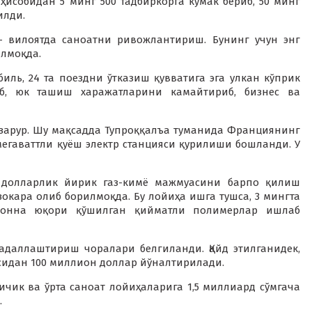
исобидан 5 минг 500 тадбиркорга кўмак бериб, 50 минг
илди.
– вилоятда саноатни ривожлантириш. Бунинг учун энг
илмоқда.
иль, 24 та поездни ўтказиш қувватига эга улкан кўприк
б, юк ташиш харажатларини камайтириб, бизнес ва
 зарур. Шу мақсадда Тупроққалъа туманида Франциянинг
мегаваттли қуёш электр станцияси қурилиши бошланди. У
 долларлик йирик газ-кимё мажмуасини барпо қилиш
кара олиб борилмоқда. Бу лойиҳа ишга тушса, 3 мингта
тонна юқори қўшилган қийматли полимерлар ишлаб
адаллаштириш чоралари белгиланди. Қайд этилганидек,
идан 100 миллион доллар йўналтирилади.
ик ва ўрта саноат лойиҳаларига 1,5 миллиард сўмгача
.