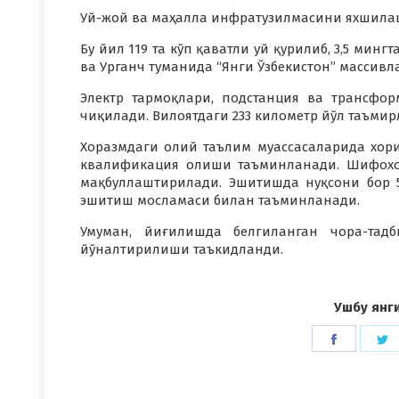
Уй-жой ва маҳалла инфратузилмасини яхшилаш
Бу йил 119 та кўп қаватли уй қурилиб, 3,5 ми
ва Урганч туманида “Янги Ўзбекистон” массивл
Электр тармоқлари, подстанция ва трансфо
чиқилади. Вилоятдаги 233 километр йўл таъмир
Хоразмдаги олий таълим муассасаларида хор
квалификация олиши таъминланади. Шифохо
мақбуллаштирилади. Эшитишда нуқсони бор 
эшитиш мосламаси билан таъминланади.
Умуман, йиғилишда белгиланган чора-тад
йўналтирилиши таъкидланди.
Ушбу янг
Share
S
on
o
Faceboo
T