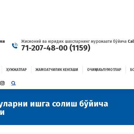
ҲУЖЖАТЛАР
ЖАМОАТЧИЛИК КЕНГАШИ
ОЧИҚ МАЪЛУМОТЛАР
ОҒЛАНИШ
ами
Жисмоний ва юридик шахсларнинг мурожаати бўйича
Ca
71-207-48-00 (1159)
ҲУЖЖАТЛАР
ЖАМОАТЧИЛИК КЕНГАШИ
ОЧИҚ МАЪЛУМОТЛАР
Б
E
TTER
INSTAGRAM
E
PAGE
ENS
OPENS
уларни ишга солиш бўйича
You are
IN
ди
W
NEW
W
NDOW
WINDOW