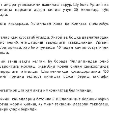
т инфратузилмасини яхшилаш зарур. Шу боис Урганч ва
ачипта нархини арзон қилиш учун 30 миллиард сўм
ади.
қти қисқаради, Урганчдан Хива ва Хонқага электробус
лар ҳам кўрсатиб ўтилди. Хитой ва бошқа давлатлардан
иб келиб, етиштириш зарурлиги таъкидланди. Урганч
раторияси, ҳар бир туманда 40 тадан кичик совутгичли
илди.
й этиш вақти келган. Бу борада Филиппиндан олиб
шароитига мослаш, Жанубий Корея билан ҳамкорликда
арурлиги айтилди. Шоличиликда ҳосилдорликни 150
ининг ярмини экспорт қилишга рухсат бериш таклифи
нгайтиришга ҳам янги имкониятлар белгиланди.
сқичи, каналларни бетонлаш ишларининг бориши кўриб
логия жорий қилиш, 42 минг гектарни лазерли текислаш,
шириқлари берилди.