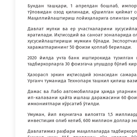
Бундан ташқари, 1 апрелдан бошлаб, импор
тўловидан озод қилинади, қўшилган қиймат со
Маҳаллийлаштириш лойиҳаларига олинган кред
Давлат мулки ва ер участкаларини хусусий
яратилади. Иқтисодий ва саноат зоналарида о
хусусийлаштириши мумкин бўлади. Экспортчи
харажатларининг 50 фоизи қоплаб берилади.
2020 йилда учта банк иштирокида тузилган
тадбиркорларга 30 фоизгача улушдор бўлиб ки
Ҳазорасп эркин иқтисодий зонасидан самар
Урганч туманида Технопарк ташкил қилиш ваз
Дамас ва Лабо автомобиллари ҳамда уларни
ип-калавани қайта ишлаш даражасини 60 фои
имкониятлари кўрсатиб ўтилди.
Умуман, йил якунигача вилоятга 1,5 миллиа
инвестиция олиб келиб, 600 миллион доллар э
Давлатимиз раҳбари маҳаллаларда тадбиркорл