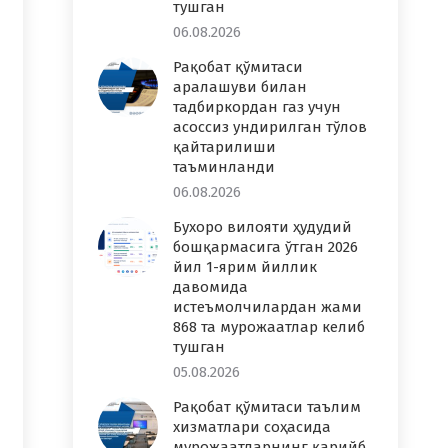
тушган
06.08.2026
Рақобат қўмитаси
аралашуви билан
тадбиркордан газ учун
асоссиз ундирилган тўлов
қайтарилиши
таъминланди
06.08.2026
Бухоро вилояти ҳудудий
бошқармасига ўтган 2026
йил 1-ярим йиллик
давомида
истеъмолчилардан жами
868 та мурожаатлар келиб
тушган
05.08.2026
Рақобат қўмитаси таълим
хизматлари соҳасида
мурожаатларнинг қарийб