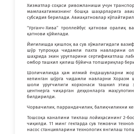
Хизматлар соҳаси ривожланиши учун транспор
мамлакатимизнинг бошқа шаҳарларига ави
субсидия берилади. Авиақатновлар кўпайтирил
“Урганч-Хива” троллейбус қатнови оралиқ ва
қатнови қўйилади.
Йиғилишда қишлоқ ва сув хўжалигидаги вазифа
шўр тупроққа чидамли пахта навларини ол
шаҳрида экин уруғларини сертификатлаш лабо
омбор ташкил қилиш бўйича топшириқлар бер
Шоличиликда ҳам илмий ёндашувларни жори
келинган шўрга чидамли навларни Хоразм 
шоли уруғчилиги корхонаси ташкил этиш з
центнерга чиқарган деҳқонларга маҳсулот
билдирилди.
Чорвачилик, паррандачилик, балиқчиликни ке
Тошсоқа каналини тиклаш лойиҳасининг 2-бо
чиқилди. 11 минг гектарда сув тежовчи техно
насос станцияларини технологик янгилаш топ