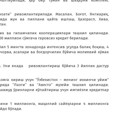
ўналтирилади, ҳар бир туман ва шаҳарни комплекс
оати” ривожлантирилади. Масалан, Боғот, Янгиариқ,
арида жун ва пиллани қайта ишлаш, Ҳазорасп, Хива,
ган.
лик ва гиламчилик кооперациялари ташкил қилинади.
00 миллион сўмгача гаровсиз кредит берилади.
ил 5 мингта хонадонда интенсив усулда балиқ боқиш, 4
 чорва, асалари ва боғдорчилик бўйича молиявий кўмак
м. Уни янада ривожлантириш бўйича 3 йиллик дастур
азмга кириш учун “Ўзбекистон – менинг иккинчи уйим”
ида “Лазги” ва “Авесто” музейи ташкил қилинади.
мавжуд ўринларни кўпайтириш учун имтиёзли кредитлар
мини 1 миллионга, маҳаллий сайёҳларни 4 миллионга
йдо бўлади.