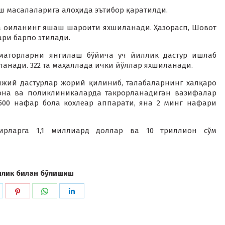
 масалаларига алоҳида эътибор қаратилди.
нгта оиланинг яшаш шароити яхшиланади. Ҳазорасп, Шовот
ари барпо этилади.
рматорларни янгилаш бўйича уч йиллик дастур ишлаб
ланади. 322 та маҳаллада ички йўллар яхшиланади.
ижий дастурлар жорий қилиниб, талабаларнинг халқаро
на ва поликлиникаларда такрорланадиган вазифалар
500 нафар бола кохлеар аппарати, яна 2 минг нафари
бирларга 1,1 миллиард доллар ва 10 триллион сўм
илик билан бўлишиш
hare
Share
Share
Share
n
on
on
on
k
witter
Pinterest
WhatsApp
LinkedIn