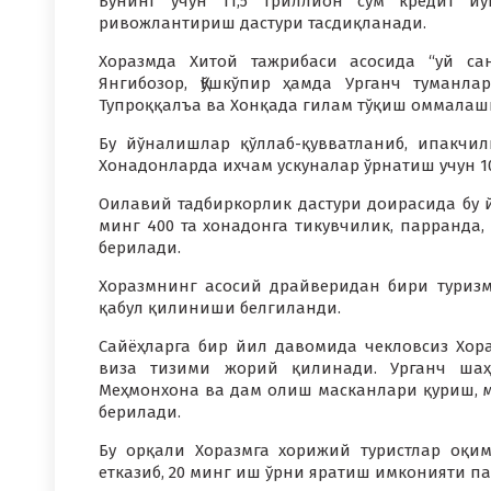
Бунинг учун 11,5 триллион сўм кредит й
ривожлантириш дастури тасдиқланади.
Хоразмда Хитой тажрибаси асосида “уй сан
Янгибозор, Қўшкўпир ҳамда Урганч туманл
Тупроққалъа ва Хонқада гилам тўқиш оммалаш
Бу йўналишлар қўллаб-қувватланиб, ипакчи
Хонадонларда ихчам ускуналар ўрнатиш учун 1
Оилавий тадбиркорлик дастури доирасида бу й
минг 400 та хонадонга тикувчилик, парранда,
берилади.
Хоразмнинг асосий драйверидан бири туриз
қабул қилиниши белгиланди.
Сайёҳларга бир йил давомида чекловсиз Хор
виза тизими жорий қилинади. Урганч шаҳр
Меҳмонхона ва дам олиш масканлари қуриш, 
берилади.
Бу орқали Хоразмга хорижий туристлар оқи
етказиб, 20 минг иш ўрни яратиш имконияти па