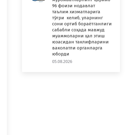
96 фоизи нодавлат
таълим хизматларига
тўғри келиб, уларнинг
сони ортиб бораётганлиги
сабабли соҳада мавжуд
муаммоларни ҳал этиш
юзасидан таклифларини
ваколатли органларга
юборди
05.08.2026