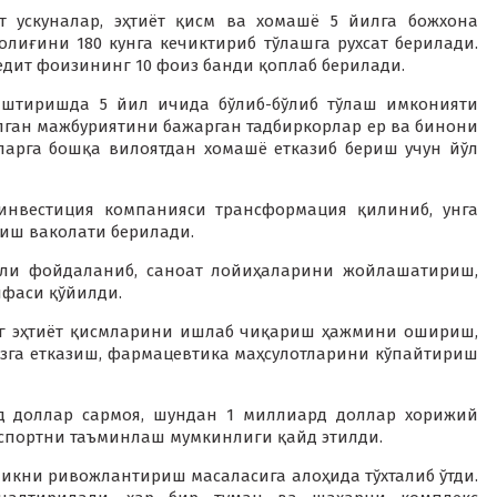
т ускуналар, эҳтиёт қисм ва хомашё 5 йилга божхона
лиғини 180 кунга кечиктириб тўлашга рухсат берилади.
ит фоизининг 10 фоиз банди қоплаб берилади.
лаштиришда 5 йил ичида бўлиб-бўлиб тўлаш имконияти
лган мажбуриятини бажарган тадбиркорлар ер ва бинони
ларга бошқа вилоятдан хомашё етказиб бериш учун йўл
 инвестиция компанияси трансформация қилиниб, унга
риш ваколати берилади.
али фойдаланиб, саноат лойиҳаларини жойлашатириш,
ифаси қўйилди.
нг эҳтиёт қисмларини ишлаб чиқариш ҳажмини ошириш,
зга етказиш, фармацевтика маҳсулотларини кўпайтириш
рд доллар сармоя, шундан 1 миллиард доллар хорижий
кспортни таъминлаш мумкинлиги қайд этилди.
икни ривожлантириш масаласига алоҳида тўхталиб ўтди.