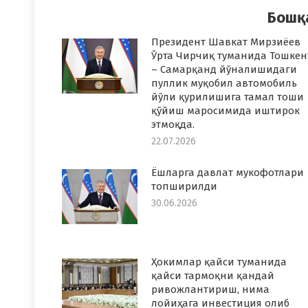
Бошқ
Президент Шавкат Мирзиёев
Ўрта Чирчиқ туманида Тошкен
– Самарқанд йўналишидаги
пуллик муқобил автомобиль
йўли қурилишига тамал тоши
қўйиш маросимида иштирок
этмоқда.
22.07.2026
Ёшларга давлат мукофотлари
топширилди
30.06.2026
Ҳокимлар қайси туманида
қайси тармоқни қандай
ривожлантириш, нима
лойиҳага инвестиция олиб