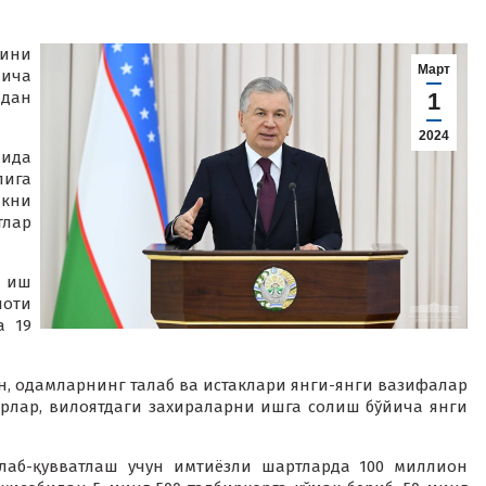
тини
Март
ича
дан
1
2024
лида
ига
кни
лар
а иш
лоти
а 19
он, одамларнинг талаб ва истаклари янги-янги вазифалар
рлар, вилоятдаги захираларни ишга солиш бўйича янги
ллаб-қувватлаш учун имтиёзли шартларда 100 миллион