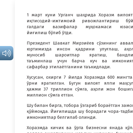
1 март куни Урганч шаҳрида Хоразм вилоя
иқтисодий-ижтимоий ривожлантириш бўй
галдаги вазифалар муҳокамаси юзаси
йиғилиш бўлиб ўтди.
Президент Шавкат Мирзиёев сўзининг авва
юртимизда инсон қадрини улуғлаш, аҳол
муносиб шароитлар яратиш, бандли
таъминлаш учун барча куч ва имконият
сафарбар этилаётганини таъкидлади.
Хусусан, охирги 7 йилда Хоразмда 600 мингт
ўрни яратилган. Бугун вилоят ялпи маҳсу
ҳажми 37 триллион сўмга, аҳоли жон бошиг
миллион сўмга етган.
Шу билан бирга, тобора ўзгариб бораётган зам
қўймоқда. Йиғилишда шу борадаги чора-тадби
имкониятлар белгилаб олинди.
Хоразмда кичик ва ўрта бизнесни янада қў