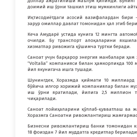
доллар ажратилиши маълум қилинди. Бунинг ҳ
доимий иш ўрни ташкил этиш мумкинлиги айт
Иқтисодиётдаги асосий вазифалардан бири 
зарур омиллар давлат томонидан ҳал этиб бер
Кеча Амударё устида кунига 12 мингта автомоб
очилди. Бу транспорт алоқаларини яхшила
хизматлар ривожига қўшимча туртки беради.
Саноат учун барқарор энергия манбалари ҳам
“Voltalia” компанияси билан ҳамкорликда 100 
йил якунигача ишга тушади.
Шунингдек, Хоразмда қиймати 10 миллиард
бўйича илғор хорижий компаниялар билан музо
иш ўрни яратилади, йилига 2,5 миллион 
чиқарилади.
Саноат лойиҳаларини қўллаб-қувватлаш ва ж
Хоразмга Саноатни ривожлантириш жамғармас
Бизнесни ривожлантириш банки томонидан кич
18 фоиздан 7 йил муддатга кредитлар берилади