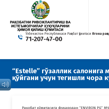
Ўзбекистон Республикаси Рақобат қўмитаси
Ягона рақ
71-207-47-00
“Estelle” гўзаллик салонига
қўйгани учун тегишли чора 
Рақобат қўмитасига фуқародан “ENVIRON PG” М