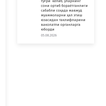
тўғри келиб, уларнинг
сони ортиб бораётганлиги
сабабли соҳада мавжуд
муаммоларни ҳал этиш
юзасидан таклифларини
ваколатли органларга
юборди
05.08.2026