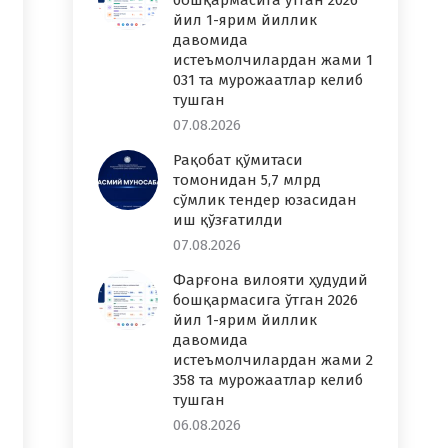
бошқармасига ўтган 2026
йил 1-ярим йиллик
давомида
истеъмолчилардан жами 1
031 та мурожаатлар келиб
тушган
07.08.2026
Рақобат қўмитаси
томонидан 5,7 млрд
сўмлик тендер юзасидан
иш қўзғатилди
07.08.2026
Фарғона вилояти ҳудудий
бошқармасига ўтган 2026
йил 1-ярим йиллик
давомида
истеъмолчилардан жами 2
358 та мурожаатлар келиб
тушган
06.08.2026