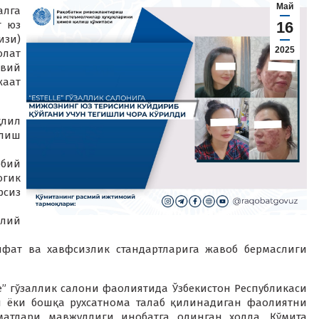
Май
алга
г юз
16
изи)
2025
олат
вий
жаат
ҳлил
лиш
ббий
гик
рсиз
олий
ифат ва хавфсизлик стандартларига жавоб бермаслиги
e” гўзаллик салони фаолиятида Ўзбекистон Республикаси
я ёки бошқа рухсатнома талаб қилинадиган фаолиятни
атлари мавжудлиги инобатга олинган ҳолда, Қўмита