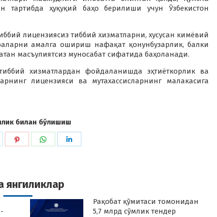
ан тартибда ҳуқуқий баҳо берилиши учун Ўзбекистон
 тиббий лицензиясиз тиббий хизматларни, хусусан кимёвий
раларни амалга ошириш нафақат қонунбузарлик, балки
атан масъулиятсиз муносабат сифатида баҳоланади.
 тиббий хизматлардан фойдаланишда эҳтиёткорлик ва
ларнинг лицензияси ва мутахассисларнинг малакасига
илик билан бўлишиш
hare
Share
Share
Share
n
on
on
on
k
witter
Pinterest
WhatsApp
LinkedIn
а янгиликлар
Рақобат қўмитаси томонидан
-
5,7 млрд сўмлик тендер