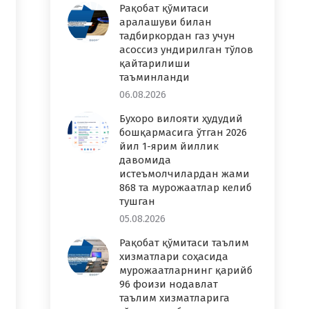
Рақобат қўмитаси
аралашуви билан
тадбиркордан газ учун
асоссиз ундирилган тўлов
қайтарилиши
таъминланди
06.08.2026
Бухоро вилояти ҳудудий
бошқармасига ўтган 2026
йил 1-ярим йиллик
давомида
истеъмолчилардан жами
868 та мурожаатлар келиб
тушган
05.08.2026
Рақобат қўмитаси таълим
хизматлари соҳасида
мурожаатларнинг қарийб
96 фоизи нодавлат
таълим хизматларига