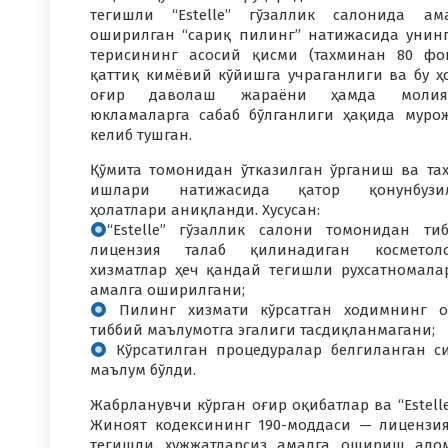
тегишли “Estelle” гўзаллик салонида ам
оширилган “сариқ пилинг” натижасида унин
терисининг асосий қисми (тахминан 80 фо
қаттиқ кимёвий кўйишга учраганлиги ва бу ҳ
оғир даволаш жараёни ҳамда молия
юкламаларга сабаб бўлганлиги ҳақида муро
келиб тушган.
Қўмита томонидан ўтказилган ўрганиш ва та
ишлари натижасида қатор қонунбузи
ҳолатлари аниқланди. Хусусан:
“Estelle” гўзаллик салони томонидан ти
лицензия талаб қилинадиган косметоло
хизматлар ҳеч қандай тегишли рухсатномала
амалга оширилгани;
Пилинг хизмати кўрсатган ходимнинг 
тиббий маълумотга эгалиги тасдиқланмагани;
Кўрсатилган процедуралар белгиланган с
маълум бўлди.
Жабрланувчи кўрган оғир оқибатлар ва “Estell
Жиноят кодексининг 190-моддаси — лицензи
тегишли ҳужжатларсиз амалга ошириш алом