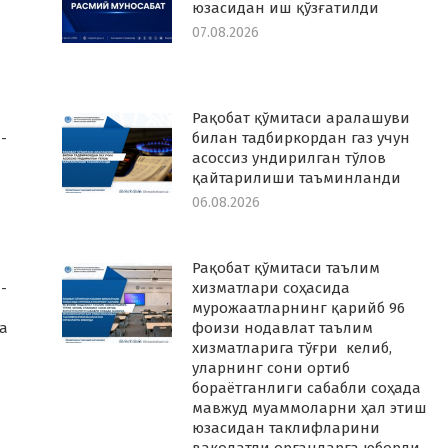
юзасидан иш қўзғатилди
07.08.2026
Рақобат қўмитаси аралашуви
-
билан тадбиркордан газ учун
асоссиз ундирилган тўлов
қайтарилиши таъминланди
06.08.2026
Рақобат қўмитаси таълим
-
хизматлари соҳасида
мурожаатларнинг қарийб 96
а
фоизи нодавлат таълим
хизматларига тўғри келиб,
уларнинг сони ортиб
бораётганлиги сабабли соҳада
мавжуд муаммоларни ҳал этиш
юзасидан таклифларини