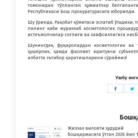
томонидан тўпланган ҳужжатлар белгиланг
Республикаси Бош прокуратурасига юборилди.
Шу ўринда, Рақобат қўмитаси эслатиб ўтадики,
пилинг каби мураккаб косметологик процеду
истеъмолчилар соғлиғи ва хавфсизлигига нисб
Шунингдек, фуқаролардан косметологик ва
ҳушёрлик, ҳамда фаолият юритувчи субъект
албатта эътибор қаратишларини сўраймиз!
Ушбу янг
Share
S
on
o
Faceboo
T
Бошқ
Жиззах вилояти ҳудудий
бошқармасига ўтган 2026 йил 1